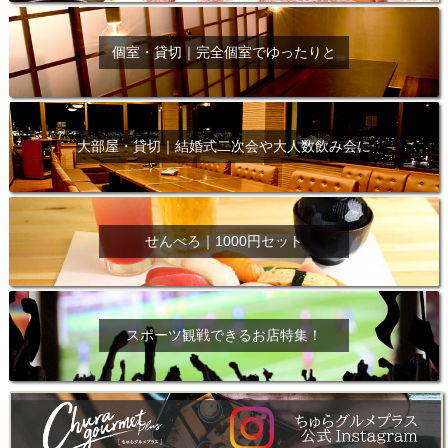
個室・貸切｜完全個室でゆったりと
大部屋・貸切｜結婚式二次会や大人数飲み会に
せんべろ｜1000円セット
スポーツ観戦できるお店特集！