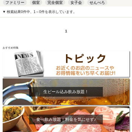
ファミリー
個室
完全個室
女子会
せんべろ
キッズルーム
安い
デート
▼ 検索結果0件中、1～0件を表示しています。
1
おすすめ特集
生ビール込み飲み放題！
食べ飲み放題｜料金を気にせず♪