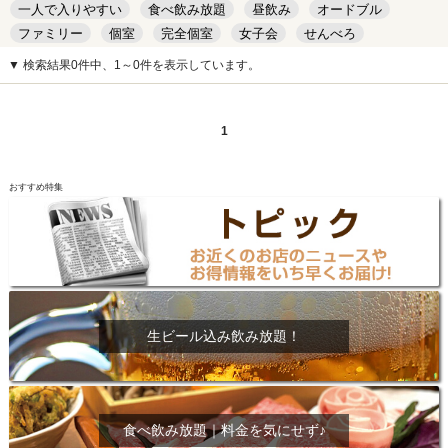
一人で入りやすい
食べ飲み放題
昼飲み
オードブル
ファミリー
個室
完全個室
女子会
せんべろ
キッズルーム
安い
デート
▼ 検索結果0件中、1～0件を表示しています。
1
おすすめ特集
生ビール込み飲み放題！
食べ飲み放題｜料金を気にせず♪