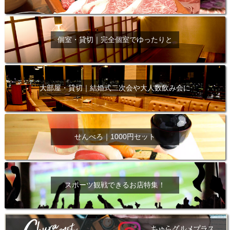
個室・貸切｜完全個室でゆったりと
大部屋・貸切｜結婚式二次会や大人数飲み会に
せんべろ｜1000円セット
スポーツ観戦できるお店特集！