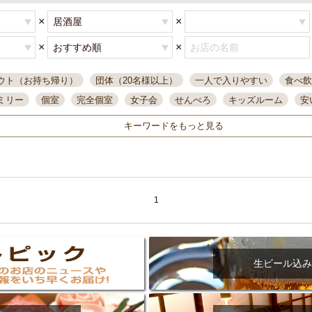
×
×
×
×
ウト（お持ち帰り）
団体（20名様以上）
一人で入りやすい
食べ飲
ミリー
個室
完全個室
女子会
せんべろ
キッズルーム
安
唄ライブ
サントリー
一人飲み
誕生日
大人数
飲み放題付き
キーワードをもっと見る
い飲み
コスパ最高
肉料理
模合
インスタ映え
座敷席
記
まで営業
半個室
ワイン
国際通り
生ビール込飲み放題
ステ
県産魚
焼鳥
忘年会コース
レモンサワー
観光客に人気
大
名
落ち着いた空間
4000円台コース
合コン
オリオンドラフト
1
本酒
鮮魚
大衆酒場
ノンアルコールビール
ウィスキー
テレ
ピザ
焼酎
カラオケ
デリバリー
寿司
クリスマス
和食
イ
県庁前駅周辺
大部屋40名
旭橋駅周辺
沖縄料理
スイーツ
生ビール込み
オリオン
海ぶどう
パスタ
民謡・生演奏
気軽に一杯
店内
アグー豚
プレミアムモルツ
貝づくし
燻製料理
美栄橋駅周辺