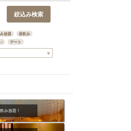
絞込み検索
み放題
昼飲み
い
デート
コース
ディナー
念日
泡盛
喫煙可
ーキ
歓迎会
宴会
部屋30名
カウンター
カクテル
送別会
ビ
飲み会
掘りごたつ
クーポン
結納・顔会わせ
飲み放題！
全面禁煙