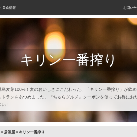
屋・飲食情報
お問い合
キリン一番搾り
垣島麦芽100%！麦のおいしさにこだわった、「キリン一番搾り」が飲
ストランをあつめました。『ちゅらグルメ』クーポンを使ってお得にお
さい！
×
居酒屋
×
キリン一番搾り