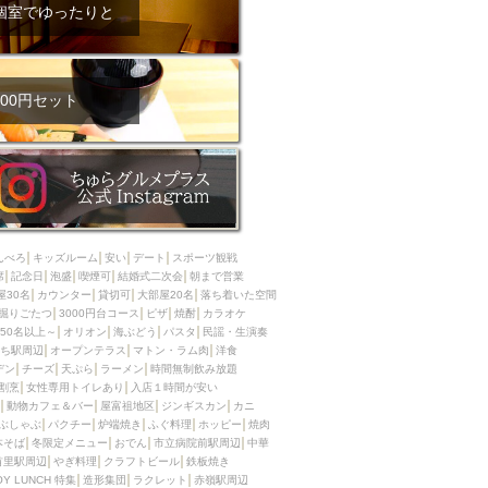
ム肉
洋食
個室でゆったりと
入店可
サプライズ
ーメン
時間無制飲み放題
コース
地中海料理
鍋
00円セット
入店１時間が安い
野菜巻き串
区
ジンギスカン
イタリアン
古島駅周辺
炉端焼き
ふぐ料理
んべろ
キッズルーム
安い
デート
スポーツ観戦
キング（ビュッフェ）
席
記念日
泡盛
喫煙可
結婚式二次会
朝まで営業
屋30名
カウンター
貸切可
大部屋20名
落ち着いた空間
限定メニュー
おでん
掘りごたつ
3000円台コース
ピザ
焼酎
カラオケ
50名以上～
オリオン
海ぶどう
パスタ
民謡・生演奏
牛串焼き
ち駅周辺
オープンテラス
マトン・ラム肉
洋食
駅周辺
やぎ料理
デン
チーズ
天ぷら
ラーメン
時間無制飲み放題
割烹
女性専用トイレあり
入店１時間が安い
駅周辺
小禄駅周辺
動物カフェ＆バー
屋富祖地区
ジンギスカン
カニ
ぶしゃぶ
パクチー
炉端焼き
ふぐ料理
ホッピー
焼肉
LUNCH 特集
造形集団
本そば
冬限定メニュー
おでん
市立病院前駅周辺
中華
首里駅周辺
やぎ料理
クラフトビール
鉄板焼き
OY LUNCH 特集
造形集団
ラクレット
赤嶺駅周辺