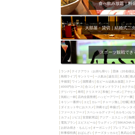
飲み放題付きコース3
食べ飲み放題｜料
キリン一番搾り
アレルギー対応可能
ダイエット中におス
大部屋・貸切｜結婚式二
ソファー
激辛料
ファーストフード
スクリーン
スペ
スポーツ観戦でき
カニ
カフェ
餃子
キリン
ランチ
テイクアウト（お持ち帰り）
団体（20名様以
島唄ライブ
サントリー
一人飲み
ホッピー
誕生日
大人数
焼肉
飲
半個室
ワイン
国際通り
生ビール込飲み放題
ステー
マイク
サッポロ
4000円台コース
合コン
オリオンドラフト
カクテル
デリバリー
寿司
クリスマス
和食
クーポン
アサヒ
市立病院前駅周辺
気軽に一杯
店内全面禁煙
ハッピーアワー
アグー豚
綺麗orお洒落なトイ
キリン一番搾り
エビ
カレー
チャージ無し
牡蠣
夜
ダイエット中におススメ
沖縄そば
串揚げ
バレンタ
クラフトビール
ファーストフード
スペシャルディナー
ホルモン(もつ
カフェ
ジビエ
安里駅周辺
アジア・エスニック
熱燗
壺川駅周辺
秋限
電気ブラン
エビスビール
ウェディング
58KACHA-
ラクレット
赤嶺
お好み焼き・もんじゃ
オーガニック
プレミアムフラ
幹事様特典
おばんざい
チーズタッカルビ
奥武山公