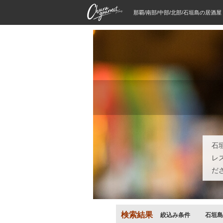
那覇/南部/中部/北部/石垣島の居酒
石
レ
だ
検索結果
絞込み条件
石垣島