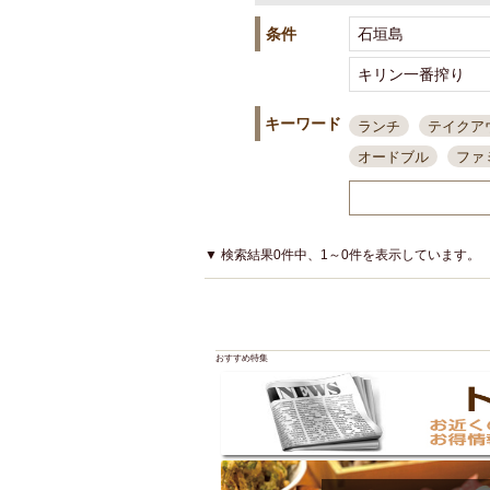
条件
キーワード
ランチ
テイクア
オードブル
ファ
スポーツ観戦
島
接待・会食
ちょ
結婚式二次会
朝
▼ 検索結果0件中、1～0件を表示しています。
夜10時以降入店可
貸切可
大部屋20
カード可
厳選日
おすすめ特集
3000円台コース
アサヒスーパードラ
大部屋50名以上～
ハッピーアワー