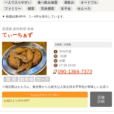
一人で入りやすい
食べ飲み放題
昼飲み
オードブル
ファミリー
個室
完全個室
女子会
せんべろ
キッズルーム
安い
デート
▼ 検索結果4件中、1～4件を表示しています。
居酒屋 創作料理 和食
てぃーちぁず
石垣島｜石垣島
平均予算
￥
30席
席
水曜
休
17:30-24:00
営
090-1364-7373
☆地元客はもちろん、観光客からも絶大な人気を誇る手羽先が美味しいお店☆
ちゅらグルメ クーポン
店舗
お会計より10％OFF
詳細