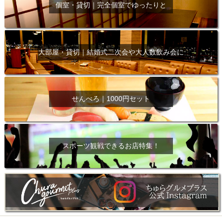
個室・貸切｜完全個室でゆったりと
大部屋・貸切｜結婚式二次会や大人数飲み会に
せんべろ｜1000円セット
スポーツ観戦できるお店特集！