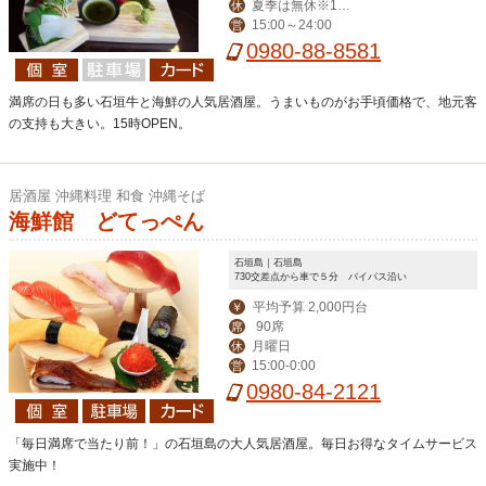
夏季は無休※12
休
15:00～24:00
営
月～毎週水曜定休
0980-88-8581
満席の日も多い石垣牛と海鮮の人気居酒屋。うまいものがお手頃価格で、地元客
の支持も大きい。15時OPEN。
居酒屋 沖縄料理 和食 沖縄そば
海鮮館 どてっぺん
石垣島｜石垣島
730交差点から車で５分 バイパス沿い
平均予算 2,000円台
￥
90席
席
月曜日
休
15:00‐0:00
営
0980-84-2121
「毎日満席で当たり前！」の石垣島の大人気居酒屋。毎日お得なタイムサービス
実施中！