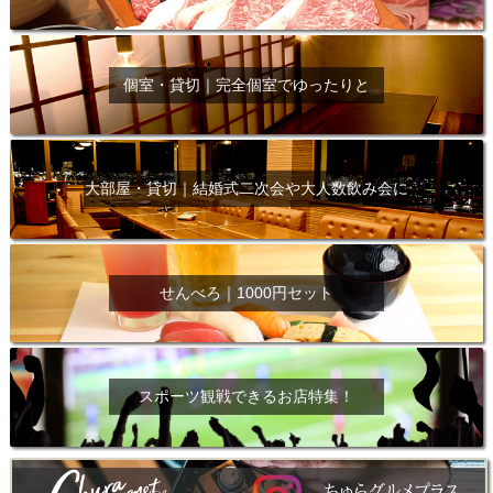
個室・貸切｜完全個室でゆったりと
大部屋・貸切｜結婚式二次会や大人数飲み会に
せんべろ｜1000円セット
スポーツ観戦できるお店特集！