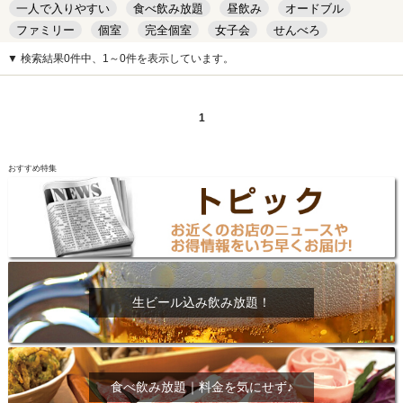
一人で入りやすい
食べ飲み放題
昼飲み
オードブル
ファミリー
個室
完全個室
女子会
せんべろ
キッズルーム
安い
デート
▼ 検索結果0件中、1～0件を表示しています。
1
おすすめ特集
生ビール込み飲み放題！
食べ飲み放題｜料金を気にせず♪