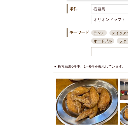
条件
キーワード
ランチ
テイクア
オードブル
ファ
スポーツ観戦
島
接待・会食
ちょ
結婚式二次会
朝
▼ 検索結果6件中、1～6件を表示しています。
夜10時以降入店可
貸切可
大部屋20
カード可
厳選日
3000円台コース
アサヒスーパードラ
大部屋50名以上～
ハッピーアワー