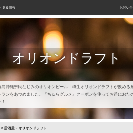
屋・飲食情報
お問い合
オリオンドラフト
垣島沖縄県民なじみのオリオンビール！樽生オリオンドラフトが飲める
トランをあつめました。『ちゅらグルメ』クーポンを使ってお得におた
い！
×
居酒屋
×
オリオンドラフト