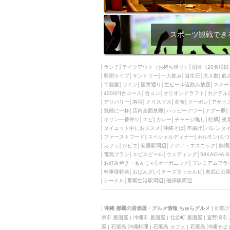
スポーツ観戦でき
ランチ
テイクアウト（お持ち帰り）
団体（20名様以
島唄ライブ
サントリー
一人飲み
誕生日
大人数
飲
半個室
ワイン
国際通り
生ビール込飲み放題
ステー
4000円台コース
合コン
オリオンドラフト
カクテル
デリバリー
寿司
クリスマス
和食
クーポン
アサヒ
気軽に一杯
店内全面禁煙
ハッピーアワー
アグー豚
キリン一番搾り
エビ
カレー
チャージ無し
牡蠣
夜
ダイエット中におススメ
沖縄そば
串揚げ
バレンタ
ファーストフード
スペシャルディナー
ホルモン(もつ
カフェ
ジビエ
安里駅周辺
アジア・エスニック
熱燗
電気ブラン
エビスビール
ウェディング
58KACHA-
お好み焼き・もんじゃ
オーガニック
プレミアムフラ
幹事様特典
おばんざい
チーズタッカルビ
奥武山公
シードル
那覇空港駅周辺
儀保駅周辺
|
沖縄 那覇の居酒屋・グルメ情報 ちゅらグルメ
|
那覇グ
添市 居酒屋
|
沖縄市 居酒屋
|
北谷町 居酒屋
|
宜野湾市
屋
|
石垣島 沖縄料理
|
石垣島 カフェ
|
石垣島 沖縄そば