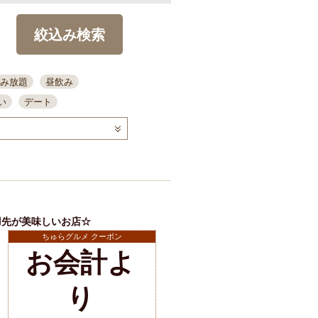
絞込み検索
み放題
昼飲み
い
デート
コース
ディナー
念日
泡盛
喫煙可
ーキ
歓迎会
宴会
部屋30名
カウンター
カクテル
送別会
羽先が美味しいお店☆
ビ
飲み会
掘りごたつ
ちゅらグルメ クーポン
クーポン
お会計よ
結納・顔会わせ
全面禁煙
り
店舗詳細