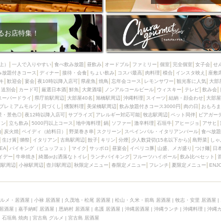
るお店特集！
上）
一人で入りやすい
食べ飲み放題
昼飲み
オードブル
ファミリー
個室
完全個室
女子会
せ
み放題付きコース
ディナー
接待・会食
ちょい飲み
コスパ最高
肉料理
模合
インスタ映え
座敷
キ
歓迎会
宴会
夜10時以降入店可
県産魚
焼鳥
忘年会コース
レモンサワー
観光客に人気
大部
送別会
カード可
厳選日本酒
鮮魚
大衆酒場
ノンアルコールビール
ウィスキー
テレビ
飲み会
スーパードライ
県庁前駅周辺
大部屋40名
旭橋駅周辺
沖縄料理
スイーツ
結納・顔会わせ
大部屋
プレミアムモルツ
貝づくし
燻製料理
美栄橋駅周辺
飲み放題付きコース3000円
肉の日
おもろま
景・景色◎
夜12時以降入店可
サプライズ
アレルギー対応可能
牧志駅周辺
ペット同伴
ビアガー
イン
立ち飲み
5000円以上コース
地中海料理
鍋
ソファー
激辛料理
石垣牛
アヒージョ
アサヒ
)
炭火焼
ペイディ（給料日）
野菜巻き串
スクリーン
スペインバル・イタリアンバール
食べ放題
生け簀
獺祭
イタリアン
古島駅周辺
餃子
キリン
分煙
少人数貸切(15名以下から)
島野菜
しゃ
SEA
バイキング（ビュッフェ）
マイク
サッポロ
昼宴会
イベリコ豚
山盛、メガ盛り
つけ麺
日
イデー
牛串焼き
綺麗orお洒落なトイレ
ランチバイキング
フルーツハイボール
飲み比べセット
園駅周辺
小禄駅周辺
壺川駅周辺
秋限定メニュー
春限定メニュー
フレンチ
夏限定メニュー
ENJ
ルメ・居酒屋
|
小禄 居酒屋
|
久茂地・松尾 居酒屋
|
松山・久米・前島 居酒屋
|
牧志・安里 居酒屋
|
 居酒屋
|
嘉手納町 居酒屋
|
恩納村 居酒屋
|
名護 居酒屋
|
沖縄居酒屋
|
沖縄ランチ
|
沖縄料理
|
沖縄
|
石垣島 焼肉
|
宮古島 グルメ
|
宮古島 居酒屋