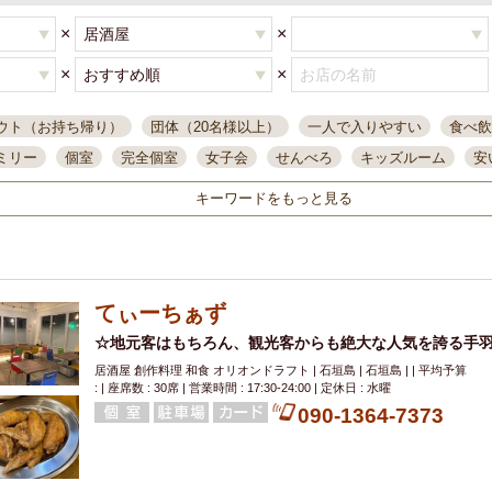
×
×
×
×
ウト（お持ち帰り）
団体（20名様以上）
一人で入りやすい
食べ飲
ミリー
個室
完全個室
女子会
せんべろ
キッズルーム
安
唄ライブ
サントリー
一人飲み
誕生日
大人数
飲み放題付き
キーワードをもっと見る
い飲み
コスパ最高
肉料理
模合
インスタ映え
座敷席
記
まで営業
半個室
ワイン
国際通り
生ビール込飲み放題
ステ
県産魚
焼鳥
忘年会コース
レモンサワー
観光客に人気
大
てぃーちぁず
名
落ち着いた空間
4000円台コース
合コン
オリオンドラフト
本酒
鮮魚
☆地元客はもちろん、観光客からも絶大な人気を誇る手
大衆酒場
ノンアルコールビール
ウィスキー
テレ
居酒屋 創作料理 和食 オリオンドラフト | 石垣島 | 石垣島 | | 平均予算
ピザ
焼酎
カラオケ
デリバリー
寿司
クリスマス
和食
: | 座席数 : 30席 | 営業時間 : 17:30-24:00 | 定休日 : 水曜
イ
県庁前駅周辺
大部屋40名
旭橋駅周辺
沖縄料理
スイーツ
090-1364-7373
オリオン
海ぶどう
パスタ
民謡・生演奏
気軽に一杯
店内
アグー豚
プレミアムモルツ
貝づくし
燻製料理
美栄橋駅周辺