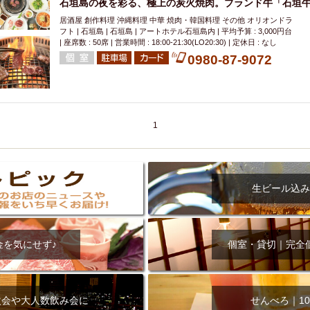
石垣島の夜を彩る、極上の炭火焼肉。ブランド牛「石垣
居酒屋 創作料理 沖縄料理 中華 焼肉・韓国料理 その他 オリオンドラ
フト | 石垣島 | 石垣島 | アートホテル石垣島内 | 平均予算 : 3,000円台
| 座席数 : 50席 | 営業時間 : 18:00-21:30(LO20:30) | 定休日 : なし
0980-87-9072
1
生ビール込み
金を気にせず♪
個室・貸切｜完全
次会や大人数飲み会に
せんべろ｜10