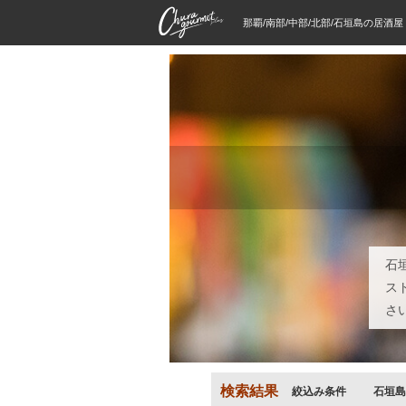
那覇/南部/中部/北部/石垣島の居酒
石
ス
さ
検索結果
絞込み条件
石垣島