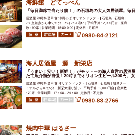
海鮮館 どてっぺん
「毎日満席で当たり前！」の石垣島の大人気居酒屋。毎
居酒屋 沖縄料理 和食 沖縄そば オリオンドラフト | 石垣島 | 石垣島 |
730交差点から車で５分 バイパス沿い | 平均予算 : 2,000円台 | 座席
数 : 90席 | 営業時間 : 15:00‐0:00 | 定休日 : 月曜日
0980-84-2121
海人居酒屋 源 新栄店
「うまい！安い！新鮮！」がモットーの海人直営の居酒
たて魚介類が自慢！20時までオリオン生ビール300円、女
居酒屋 沖縄料理 和食 オリオンドラフト | 石垣島 | 石垣島 | 離島ター
ミナルから車で5分 新栄大通り沿い | 平均予算 : 2,000円台 | 座席数
: 70席 | 営業時間 : 17：00～24：00 | 定休日 : 不定休
0980-83-2766
焼肉中華 はるさー