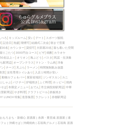
んべろ
キッズルーム
安い
デート
スポーツ観戦
席
記念日
泡盛
喫煙可
結婚式二次会
朝まで営業
屋30名
カウンター
貸切可
大部屋20名
落ち着いた空間
掘りごたつ
3000円台コース
ピザ
焼酎
カラオケ
50名以上～
オリオン
海ぶどう
パスタ
民謡・生演奏
ち駅周辺
オープンテラス
マトン・ラム肉
洋食
デン
チーズ
天ぷら
ラーメン
時間無制飲み放題
割烹
女性専用トイレあり
入店１時間が安い
動物カフェ＆バー
屋富祖地区
ジンギスカン
カニ
ぶしゃぶ
パクチー
炉端焼き
ふぐ料理
ホッピー
焼肉
本そば
冬限定メニュー
おでん
市立病院前駅周辺
中華
首里駅周辺
やぎ料理
クラフトビール
鉄板焼き
OY LUNCH 特集
造形集団
ラクレット
赤嶺駅周辺
おもろまち・新都心 居酒屋
|
糸満・豊見城 居酒屋
|
浦
カフェ
|
沖縄そば
|
沖縄焼肉
|
石垣島グルメ
|
石垣島 居酒