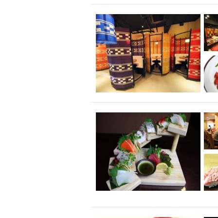
飲み放題付きコース3
キリン一番搾り
アレルギー対応可能
ダイエット中におス
ソファー
激辛料
ファーストフード
スクリーン
スペ
カニ
カフェ
餃子
キリン
ホッピー
焼肉
マイク
サッポロ
市立病院前駅周辺
綺麗orお洒落なトイ
クラフトビール
壺川駅周辺
秋限
ラクレット
赤嶺