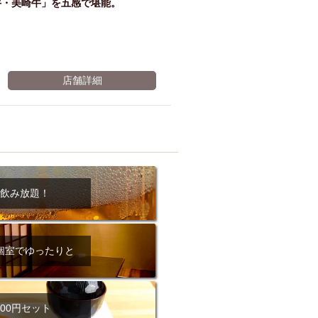
牛・美崎牛」を五感で堪能。
店舗詳細
飲み放題！
個室でゆったりと
00円セット