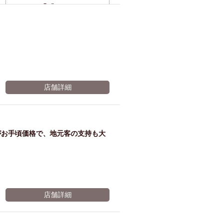
ム肉
洋食
10％OFF
入店可
サプライズ
※有効期限2026年11月05日まで
ーメン
時間無制飲み放題
コース
地中海料理
鍋
入店１時間が安い
野菜巻き串
区
ジンギスカン
店舗詳細
イタリアン
古島駅周辺
炉端焼き
ふぐ料理
キング（ビュッフェ）
がお手頃価格で、地元客の支持も大
限定メニュー
おでん
牛串焼き
駅周辺
やぎ料理
駅周辺
小禄駅周辺
店舗詳細
LUNCH 特集
造形集団