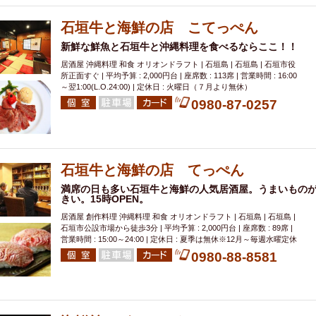
000円
肉の日
おもろまち駅周辺
オープンテラス
マトン・ラ
エビ
カレー
チャージ無し
牡蠣
夜景・景色◎
夜12時以降
石垣牛と海鮮の店 こてっぺん
牧志駅周辺
ペット同伴
ビアガーデン
チーズ
天ぷら
ラ
新鮮な鮮魚と石垣牛と沖縄料理を食べるならここ！！
スメ
沖縄そば
串揚げ
バレンタイン
立ち飲み
5000円以上
居酒屋 沖縄料理 和食 オリオンドラフト | 石垣島 | 石垣島 | 石垣市役
所正面すぐ | 平均予算 : 2,000円台 | 座席数 : 113席 | 営業時間 : 16:00
理
石垣牛
アヒージョ
アサヒ
割烹
女性専用トイレあり
～翌1:00(L.O.24:00) | 定休日 : 火曜日（７月より無休）
スペシャルディナー
ホルモン(もつ)
炭火焼
ペイディ（給料日）
0980-87-0257
インバル・イタリアンバール
食べ放題
動物カフェ＆バー
屋富祖地
ジビエ
安里駅周辺
アジア・エスニック
熱燗
生け簀
獺祭
分煙
少人数貸切(15名以下から)
島野菜
しゃぶしゃぶ
パクチー
石垣牛と海鮮の店 てっぺん
電気ブラン
エビスビール
ウェディング
58KACHA-SEA
バイ
満席の日も多い石垣牛と海鮮の人気居酒屋。うまいもの
きい。15時OPEN。
昼宴会
イベリコ豚
山盛、メガ盛り
つけ麺
日本そば
冬
居酒屋 創作料理 沖縄料理 和食 オリオンドラフト | 石垣島 | 石垣島 |
中華
お好み焼き・もんじゃ
オーガニック
プレミアムフライデー
石垣市公設市場から徒歩3分 | 平均予算 : 2,000円台 | 座席数 : 89席 |
レ
ランチバイキング
フルーツハイボール
飲み比べセット
首里
営業時間 : 15:00～24:00 | 定休日 : 夏季は無休※12月～毎週水曜定休
0980-88-8581
鉄板焼き
幹事様特典
おばんざい
チーズタッカルビ
奥武山公園
定メニュー
春限定メニュー
フレンチ
夏限定メニュー
ENJOY 
駅周辺
シードル
那覇空港駅周辺
儀保駅周辺