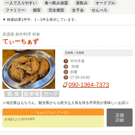
一人で入りやすい
食べ飲み放題
昼飲み
オードブル
ファミリー
個室
完全個室
女子会
せんべろ
キッズルーム
安い
デート
▼ 検索結果1件中、1～1件を表示しています。
居酒屋 創作料理 和食
てぃーちぁず
石垣島｜石垣島
平均予算
￥
30席
席
水曜
休
17:30-24:00
営
090-1364-7373
☆地元客はもちろん、観光客からも絶大な人気を誇る手羽先が美味しいお店☆
ちゅらグルメ クーポン
店舗
お会計より10％OFF
詳細