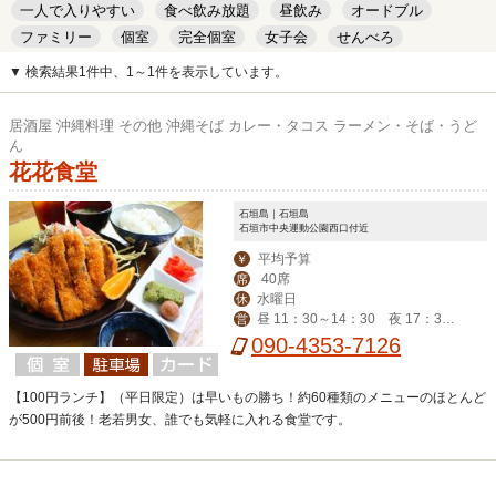
一人で入りやすい
食べ飲み放題
昼飲み
オードブル
ファミリー
個室
完全個室
女子会
せんべろ
キッズルーム
安い
デート
▼ 検索結果1件中、1～1件を表示しています。
居酒屋 沖縄料理 その他 沖縄そば カレー・タコス ラーメン・そば・うど
ん
花花食堂
石垣島｜石垣島
石垣市中央運動公園西口付近
平均予算
￥
40席
席
水曜日
休
昼 11：30～14：30 夜 17：30
営
～
090-4353-7126
【100円ランチ】（平日限定）は早いもの勝ち！約60種類のメニューのほとんど
が500円前後！老若男女、誰でも気軽に入れる食堂です。