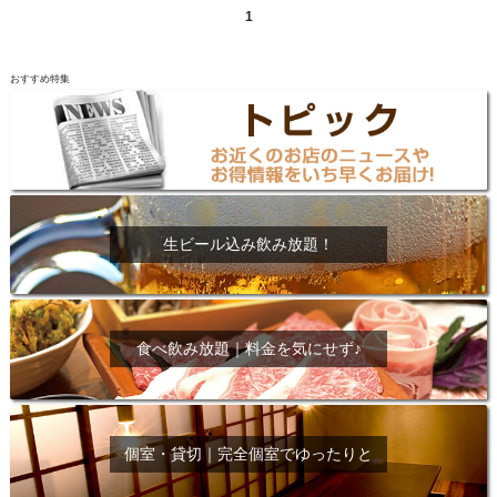
1
おすすめ特集
生ビール込み飲み放題！
食べ飲み放題｜料金を気にせず♪
個室・貸切｜完全個室でゆったりと