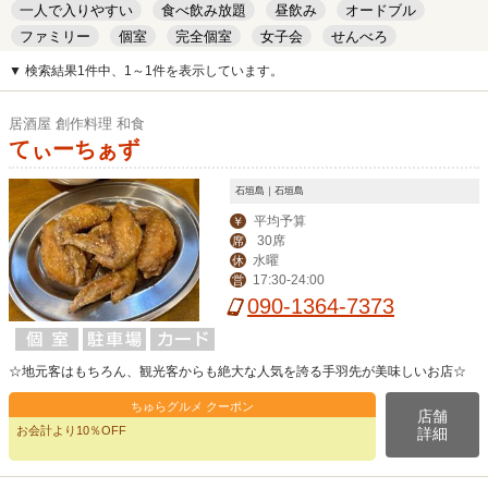
一人で入りやすい
食べ飲み放題
昼飲み
オードブル
ファミリー
個室
完全個室
女子会
せんべろ
キッズルーム
安い
デート
▼ 検索結果1件中、1～1件を表示しています。
居酒屋 創作料理 和食
てぃーちぁず
石垣島｜石垣島
平均予算
￥
30席
席
水曜
休
17:30-24:00
営
090-1364-7373
☆地元客はもちろん、観光客からも絶大な人気を誇る手羽先が美味しいお店☆
ちゅらグルメ クーポン
店舗
お会計より10％OFF
詳細