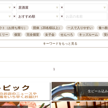
×
×
×
×
ウト（お持ち帰り）
団体（20名様以上）
一人で入りやすい
食べ飲
ミリー
個室
完全個室
女子会
せんべろ
キッズルーム
安
唄ライブ
サントリー
一人飲み
誕生日
大人数
飲み放題付き
キーワードをもっと見る
い飲み
コスパ最高
肉料理
模合
インスタ映え
座敷席
記
まで営業
半個室
ワイン
国際通り
生ビール込飲み放題
ステ
県産魚
焼鳥
忘年会コース
レモンサワー
観光客に人気
大
名
落ち着いた空間
4000円台コース
合コン
オリオンドラフト
1
本酒
鮮魚
大衆酒場
ノンアルコールビール
ウィスキー
テレ
ピザ
焼酎
カラオケ
デリバリー
寿司
クリスマス
和食
イ
県庁前駅周辺
大部屋40名
旭橋駅周辺
沖縄料理
スイーツ
生ビール込み
オリオン
海ぶどう
パスタ
民謡・生演奏
気軽に一杯
店内
アグー豚
プレミアムモルツ
貝づくし
燻製料理
美栄橋駅周辺