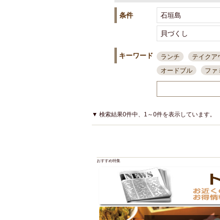
条件
キーワード
ランチ
テイクア
オードブル
ファ
スポーツ観戦
島
接待・会食
ちょ
結婚式二次会
朝
▼ 検索結果0件中、1～0件を表示しています。
夜10時以降入店可
貸切可
大部屋20
カード可
厳選日
おすすめ特集
3000円台コース
アサヒスーパードラ
大部屋50名以上～
ハッピーアワー