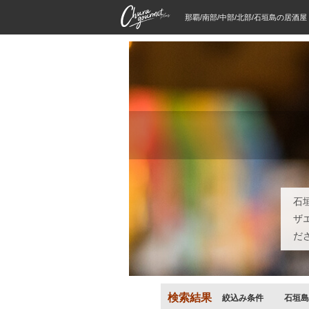
那覇/南部/中部/北部/石垣島の居酒
石
ザ
だ
検索結果
絞込み条件
石垣島