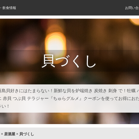
屋・飲食情報
お問い合
貝づくし
垣島貝好きにはたまらない！新鮮な貝を炉端焼き 炭焼き 刺身 で！牡蠣 
エ 赤貝 つぶ貝 テラジャー『ちゅらグルメ』クーポンを使ってお得にお
さい！
×
居酒屋
×
貝づくし