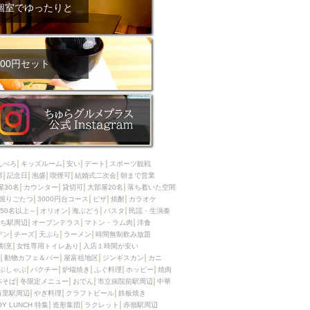
ム肉
洋食
個室でゆったりと
入店可
サプライズ
ーメン
時間無制飲み放題
コース
地中海料理
鍋
00円セット
入店１時間が安い
野菜巻き串
区
ジンギスカン
イタリアン
古島駅周辺
炉端焼き
ふぐ料理
んべろ
キッズルーム
安い
デート
スポーツ観戦
キング（ビュッフェ）
席
記念日
泡盛
喫煙可
結婚式二次会
朝まで営業
屋30名
カウンター
貸切可
大部屋20名
落ち着いた空間
限定メニュー
おでん
掘りごたつ
3000円台コース
ピザ
焼酎
カラオケ
50名以上～
オリオン
海ぶどう
パスタ
民謡・生演奏
牛串焼き
ち駅周辺
オープンテラス
マトン・ラム肉
洋食
駅周辺
やぎ料理
デン
チーズ
天ぷら
ラーメン
時間無制飲み放題
割烹
女性専用トイレあり
入店１時間が安い
駅周辺
小禄駅周辺
動物カフェ＆バー
屋富祖地区
ジンギスカン
カニ
ぶしゃぶ
パクチー
炉端焼き
ふぐ料理
ホッピー
焼肉
LUNCH 特集
造形集団
本そば
冬限定メニュー
おでん
市立病院前駅周辺
中華
首里駅周辺
やぎ料理
クラフトビール
鉄板焼き
OY LUNCH 特集
造形集団
ラクレット
赤嶺駅周辺