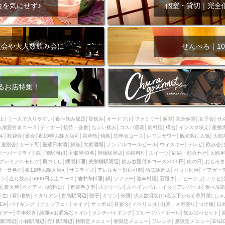
000円
肉の日
おもろまち駅周辺
オープンテラス
マトン・ラ
金を気にせず♪
個室・貸切｜完全
エビ
カレー
チャージ無し
牡蠣
夜景・景色◎
夜12時以降
牧志駅周辺
ペット同伴
ビアガーデン
チーズ
天ぷら
ラ
スメ
沖縄そば
串揚げ
バレンタイン
立ち飲み
5000円以上
次会や大人数飲み会に
せんべろ｜10
理
石垣牛
アヒージョ
アサヒ
割烹
女性専用トイレあり
スペシャルディナー
ホルモン(もつ)
炭火焼
ペイディ（給料日）
インバル・イタリアンバール
食べ放題
動物カフェ＆バー
屋富祖地
るお店特集！
ジビエ
安里駅周辺
アジア・エスニック
熱燗
生け簀
獺祭
分煙
少人数貸切(15名以下から)
島野菜
しゃぶしゃぶ
パクチー
上）
一人で入りやすい
食べ飲み放題
昼飲み
オードブル
ファミリー
個室
完全個室
女子会
せ
み放題付きコース
電気ブラン
ディナー
エビスビール
接待・会食
ちょい飲み
ウェディング
コスパ最高
肉料理
58KACHA-SEA
模合
インスタ映え
バイ
座敷
キ
歓迎会
宴会
夜10時以降入店可
県産魚
焼鳥
忘年会コース
レモンサワー
観光客に人気
大部
昼宴会
イベリコ豚
山盛、メガ盛り
つけ麺
日本そば
冬
送別会
カード可
厳選日本酒
鮮魚
大衆酒場
ノンアルコールビール
ウィスキー
テレビ
飲み会
スーパードライ
県庁前駅周辺
大部屋40名
旭橋駅周辺
沖縄料理
スイーツ
結納・顔会わせ
大部屋
中華
お好み焼き・もんじゃ
オーガニック
プレミアムフライデー
プレミアムモルツ
貝づくし
燻製料理
美栄橋駅周辺
飲み放題付きコース3000円
肉の日
おもろま
レ
ランチバイキング
フルーツハイボール
飲み比べセット
首里
景・景色◎
夜12時以降入店可
サプライズ
アレルギー対応可能
牧志駅周辺
ペット同伴
ビアガー
イン
立ち飲み
5000円以上コース
地中海料理
鍋
ソファー
激辛料理
石垣牛
アヒージョ
アサヒ
鉄板焼き
幹事様特典
おばんざい
チーズタッカルビ
奥武山公園
)
炭火焼
ペイディ（給料日）
野菜巻き串
スクリーン
スペインバル・イタリアンバール
食べ放題
生け簀
獺祭
イタリアン
古島駅周辺
餃子
キリン
分煙
少人数貸切(15名以下から)
島野菜
しゃ
定メニュー
春限定メニュー
フレンチ
夏限定メニュー
ENJOY 
SEA
バイキング（ビュッフェ）
マイク
サッポロ
昼宴会
イベリコ豚
山盛、メガ盛り
つけ麺
日
駅周辺
シードル
那覇空港駅周辺
儀保駅周辺
イデー
牛串焼き
綺麗orお洒落なトイレ
ランチバイキング
フルーツハイボール
飲み比べセット
園駅周辺
小禄駅周辺
壺川駅周辺
秋限定メニュー
春限定メニュー
フレンチ
夏限定メニュー
ENJ