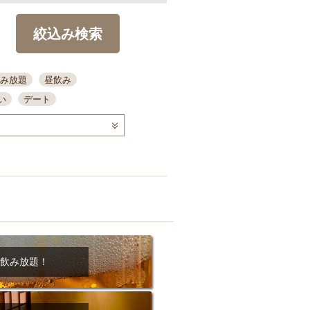
絞込み検索
み放題
昼飲み
い
デート
コース
ディナー
念日
泡盛
喫煙可
ーキ
歓迎会
宴会
部屋30名
カウンター
カクテル
送別会
ビ
飲み会
掘りごたつ
クーポン
結納・顔会わせ
飲み放題！
全面禁煙