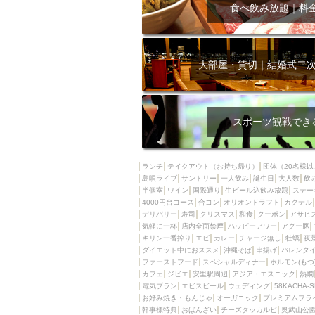
飲み放題付きコース3
食べ飲み放題｜料
キリン一番搾り
アレルギー対応可能
ダイエット中におス
大部屋・貸切｜結婚式二
ソファー
激辛料
ファーストフード
スクリーン
スペ
スポーツ観戦でき
カニ
カフェ
餃子
キリン
ランチ
テイクアウト（お持ち帰り）
団体（20名様以
島唄ライブ
サントリー
一人飲み
ホッピー
誕生日
大人数
焼肉
飲
半個室
ワイン
国際通り
生ビール込飲み放題
ステー
マイク
サッポロ
4000円台コース
合コン
オリオンドラフト
カクテル
デリバリー
寿司
クリスマス
和食
クーポン
アサヒ
市立病院前駅周辺
気軽に一杯
店内全面禁煙
ハッピーアワー
アグー豚
綺麗orお洒落なトイ
キリン一番搾り
エビ
カレー
チャージ無し
牡蠣
夜
ダイエット中におススメ
沖縄そば
串揚げ
バレンタ
クラフトビール
ファーストフード
スペシャルディナー
ホルモン(もつ
カフェ
ジビエ
安里駅周辺
アジア・エスニック
熱燗
壺川駅周辺
秋限
電気ブラン
エビスビール
ウェディング
58KACHA-
ラクレット
赤嶺
お好み焼き・もんじゃ
オーガニック
プレミアムフラ
幹事様特典
おばんざい
チーズタッカルビ
奥武山公