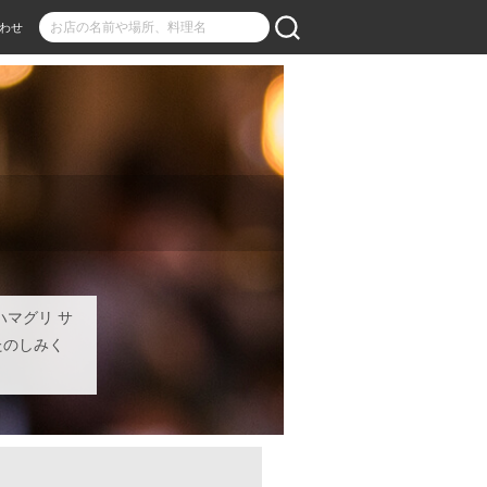
わせ
ハマグリ サ
たのしみく