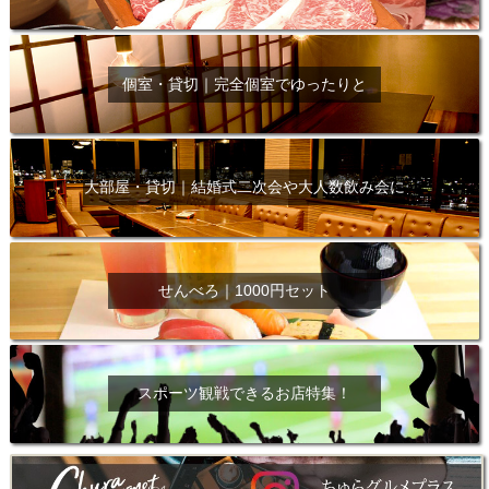
個室・貸切｜完全個室でゆったりと
大部屋・貸切｜結婚式二次会や大人数飲み会に
せんべろ｜1000円セット
スポーツ観戦できるお店特集！