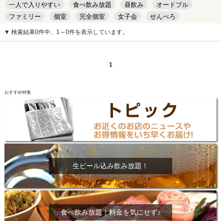
一人で入りやすい
食べ飲み放題
昼飲み
オードブル
ファミリー
個室
完全個室
女子会
せんべろ
キッズルーム
安い
デート
▼ 検索結果0件中、1～0件を表示しています。
1
おすすめ特集
生ビール込み飲み放題！
食べ飲み放題｜料金を気にせず♪