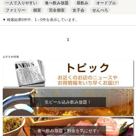
一人で入りやすい
食べ飲み放題
昼飲み
オードブル
ファミリー
個室
完全個室
女子会
せんべろ
キッズルーム
安い
デート
▼ 検索結果0件中、1～0件を表示しています。
1
おすすめ特集
生ビール込み飲み放題！
食べ飲み放題｜料金を気にせず♪