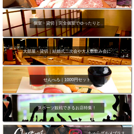
個室・貸切｜完全個室でゆったりと
大部屋・貸切｜結婚式二次会や大人数飲み会に
せんべろ｜1000円セット
スポーツ観戦できるお店特集！