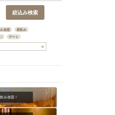
絞込み検索
み放題
昼飲み
い
デート
コース
ディナー
念日
泡盛
喫煙可
ーキ
歓迎会
宴会
部屋30名
カウンター
カクテル
送別会
ビ
飲み会
掘りごたつ
クーポン
結納・顔会わせ
飲み放題！
全面禁煙