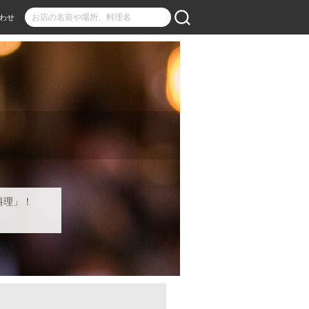
わせ
料理」！