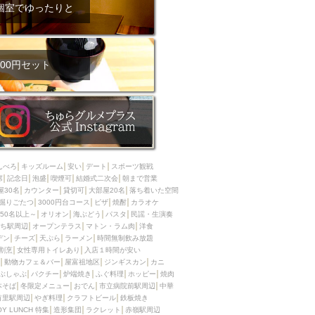
ム肉
洋食
個室でゆったりと
入店可
サプライズ
ーメン
時間無制飲み放題
コース
地中海料理
鍋
00円セット
入店１時間が安い
野菜巻き串
区
ジンギスカン
イタリアン
古島駅周辺
炉端焼き
ふぐ料理
んべろ
キッズルーム
安い
デート
スポーツ観戦
キング（ビュッフェ）
席
記念日
泡盛
喫煙可
結婚式二次会
朝まで営業
屋30名
カウンター
貸切可
大部屋20名
落ち着いた空間
限定メニュー
おでん
掘りごたつ
3000円台コース
ピザ
焼酎
カラオケ
50名以上～
オリオン
海ぶどう
パスタ
民謡・生演奏
牛串焼き
ち駅周辺
オープンテラス
マトン・ラム肉
洋食
駅周辺
やぎ料理
デン
チーズ
天ぷら
ラーメン
時間無制飲み放題
割烹
女性専用トイレあり
入店１時間が安い
駅周辺
小禄駅周辺
動物カフェ＆バー
屋富祖地区
ジンギスカン
カニ
ぶしゃぶ
パクチー
炉端焼き
ふぐ料理
ホッピー
焼肉
LUNCH 特集
造形集団
本そば
冬限定メニュー
おでん
市立病院前駅周辺
中華
首里駅周辺
やぎ料理
クラフトビール
鉄板焼き
OY LUNCH 特集
造形集団
ラクレット
赤嶺駅周辺