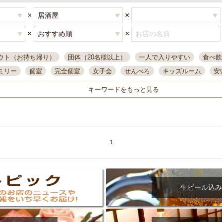
×
×
×
×
ウト（お持ち帰り）
団体（20名様以上）
一人で入りやすい
食べ飲
ミリー
個室
完全個室
女子会
せんべろ
キッズルーム
安
唄ライブ
サントリー
一人飲み
誕生日
大人数
飲み放題付き
キーワードをもっと見る
い飲み
コスパ最高
肉料理
模合
インスタ映え
座敷席
記
まで営業
半個室
ワイン
国際通り
生ビール込飲み放題
ステ
県産魚
焼鳥
忘年会コース
レモンサワー
観光客に人気
大
名
落ち着いた空間
4000円台コース
合コン
オリオンドラフト
1
本酒
鮮魚
大衆酒場
ノンアルコールビール
ウィスキー
テレ
ピザ
焼酎
カラオケ
デリバリー
寿司
クリスマス
和食
イ
県庁前駅周辺
大部屋40名
旭橋駅周辺
沖縄料理
スイーツ
生ビール込み
オリオン
海ぶどう
パスタ
民謡・生演奏
気軽に一杯
店内
アグー豚
プレミアムモルツ
貝づくし
燻製料理
美栄橋駅周辺