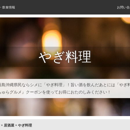
屋・飲食情報
お問い合
やぎ料理
垣島沖縄県民ならシメに「やぎ料理」！旨い酒を飲んだあとには「やぎ
ちゅらグルメ』クーポンを使ってお得におたのしみください！
×
居酒屋
×
やぎ料理