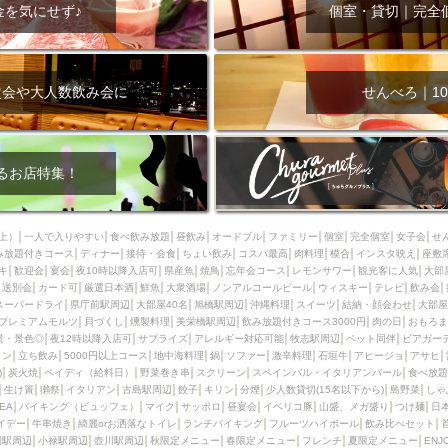
000円
肉の日
おもろまち駅周辺
オープンテラス
マトン・ラ
金を気にせず♪
個室・貸切｜完全
エビ
カレー
チャージ無し
牡蠣
夜景・景色◎
夜12時以降
牧志駅周辺
ペット同伴
ビアガーデン
チーズ
天ぷら
ラ
スメ
沖縄そば
串揚げ
バレンタイン
立ち飲み
5000円以上
次会や大人数飲み会に
せんべろ｜10
理
石垣牛
アヒージョ
アサヒ
割烹
女性専用トイレあり
スペシャルディナー
ホルモン(もつ)
炭火焼
ペイディ（給料日）
インバル・イタリアンバール
食べ放題
動物カフェ＆バー
屋富祖地
るお店特集！
ジビエ
安里駅周辺
アジア・エスニック
熱燗
生け簀
獺祭
分煙
少人数貸切(15名以下から)
島野菜
しゃぶしゃぶ
パクチー
上）
一人で入りやすい
食べ飲み放題
昼飲み
オードブル
ファミリー
個室
完全個室
女子会
せ
み放題付きコース
電気ブラン
ディナー
エビスビール
接待・会食
ちょい飲み
ウェディング
コスパ最高
肉料理
58KACHA-SEA
模合
インスタ映え
バイ
座敷
キ
歓迎会
宴会
夜10時以降入店可
県産魚
焼鳥
忘年会コース
レモンサワー
観光客に人気
大部
昼宴会
イベリコ豚
山盛、メガ盛り
つけ麺
日本そば
冬
送別会
カード可
厳選日本酒
鮮魚
大衆酒場
ノンアルコールビール
ウィスキー
テレビ
飲み会
スーパードライ
県庁前駅周辺
大部屋40名
旭橋駅周辺
沖縄料理
スイーツ
結納・顔会わせ
大部屋
中華
お好み焼き・もんじゃ
オーガニック
プレミアムフライデー
プレミアムモルツ
貝づくし
燻製料理
美栄橋駅周辺
飲み放題付きコース3000円
肉の日
おもろま
レ
ランチバイキング
フルーツハイボール
飲み比べセット
首里
景・景色◎
夜12時以降入店可
サプライズ
アレルギー対応可能
牧志駅周辺
ペット同伴
ビアガー
イン
立ち飲み
5000円以上コース
地中海料理
鍋
ソファー
激辛料理
石垣牛
アヒージョ
アサヒ
鉄板焼き
幹事様特典
おばんざい
チーズタッカルビ
奥武山公園
)
炭火焼
ペイディ（給料日）
野菜巻き串
スクリーン
スペインバル・イタリアンバール
食べ放題
生け簀
獺祭
イタリアン
古島駅周辺
餃子
キリン
分煙
少人数貸切(15名以下から)
島野菜
しゃ
定メニュー
春限定メニュー
フレンチ
夏限定メニュー
ENJOY 
SEA
バイキング（ビュッフェ）
マイク
サッポロ
昼宴会
イベリコ豚
山盛、メガ盛り
つけ麺
日
駅周辺
シードル
那覇空港駅周辺
儀保駅周辺
イデー
牛串焼き
綺麗orお洒落なトイレ
ランチバイキング
フルーツハイボール
飲み比べセット
園駅周辺
小禄駅周辺
壺川駅周辺
秋限定メニュー
春限定メニュー
フレンチ
夏限定メニュー
ENJ