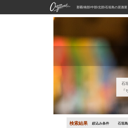
那覇/南部/中部/北部/石垣島の居酒
石
『
検索結果
絞込み条件
石垣島