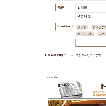
条件
キーワード
ランチ
テイクア
オードブル
ファ
スポーツ観戦
島
接待・会食
ちょ
結婚式二次会
朝
▼ 検索結果0件中、1～0件を表示しています。
夜10時以降入店可
貸切可
大部屋20
カード可
厳選日
おすすめ特集
3000円台コース
アサヒスーパードラ
大部屋50名以上～
ハッピーアワー