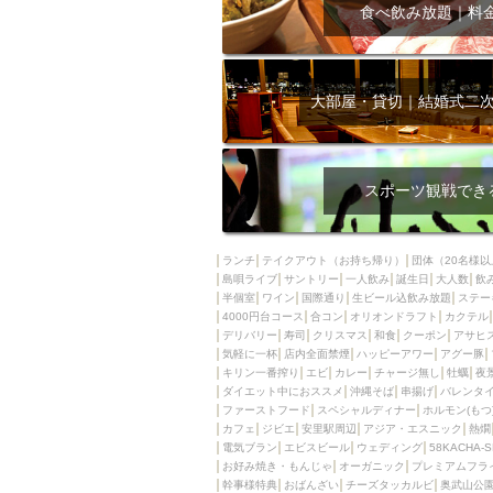
飲み放題付きコース3
食べ飲み放題｜料
キリン一番搾り
アレルギー対応可能
ダイエット中におス
大部屋・貸切｜結婚式二
ソファー
激辛料
ファーストフード
スクリーン
スペ
スポーツ観戦でき
カニ
カフェ
餃子
キリン
ランチ
テイクアウト（お持ち帰り）
団体（20名様以
島唄ライブ
サントリー
一人飲み
ホッピー
誕生日
大人数
焼肉
飲
半個室
ワイン
国際通り
生ビール込飲み放題
ステー
マイク
サッポロ
4000円台コース
合コン
オリオンドラフト
カクテル
デリバリー
寿司
クリスマス
和食
クーポン
アサヒ
市立病院前駅周辺
気軽に一杯
店内全面禁煙
ハッピーアワー
アグー豚
綺麗orお洒落なトイ
キリン一番搾り
エビ
カレー
チャージ無し
牡蠣
夜
ダイエット中におススメ
沖縄そば
串揚げ
バレンタ
クラフトビール
ファーストフード
スペシャルディナー
ホルモン(もつ
カフェ
ジビエ
安里駅周辺
アジア・エスニック
熱燗
壺川駅周辺
秋限
電気ブラン
エビスビール
ウェディング
58KACHA-
ラクレット
赤嶺
お好み焼き・もんじゃ
オーガニック
プレミアムフラ
幹事様特典
おばんざい
チーズタッカルビ
奥武山公