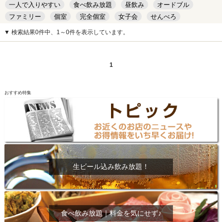
一人で入りやすい
食べ飲み放題
昼飲み
オードブル
ファミリー
個室
完全個室
女子会
せんべろ
キッズルーム
安い
デート
▼ 検索結果0件中、1～0件を表示しています。
1
おすすめ特集
生ビール込み飲み放題！
食べ飲み放題｜料金を気にせず♪