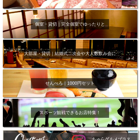
個室・貸切｜完全個室でゆったりと
大部屋・貸切｜結婚式二次会や大人数飲み会に
せんべろ｜1000円セット
スポーツ観戦できるお店特集！