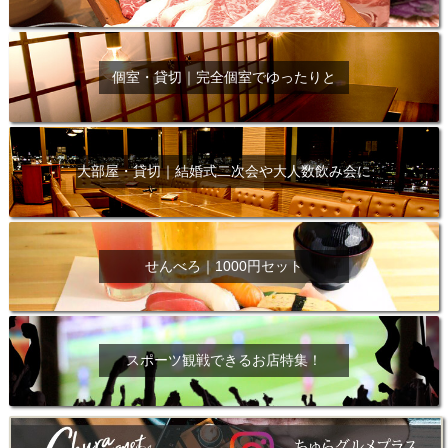
個室・貸切｜完全個室でゆったりと
大部屋・貸切｜結婚式二次会や大人数飲み会に
せんべろ｜1000円セット
スポーツ観戦できるお店特集！