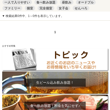
一人で入りやすい
食べ飲み放題
昼飲み
オードブル
ファミリー
個室
完全個室
女子会
せんべろ
キッズルーム
安い
デート
▼ 検索結果0件中、1～0件を表示しています。
1
おすすめ特集
生ビール込み飲み放題！
食べ飲み放題｜料金を気にせず♪