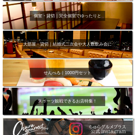
個室・貸切｜完全個室でゆったりと
大部屋・貸切｜結婚式二次会や大人数飲み会に
せんべろ｜1000円セット
スポーツ観戦できるお店特集！