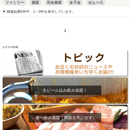
ファミリー
個室
完全個室
女子会
せんべろ
キッズルーム
安い
デート
▼ 検索結果0件中、1～0件を表示しています。
1
おすすめ特集
生ビール込み飲み放題！
食べ飲み放題｜料金を気にせず♪