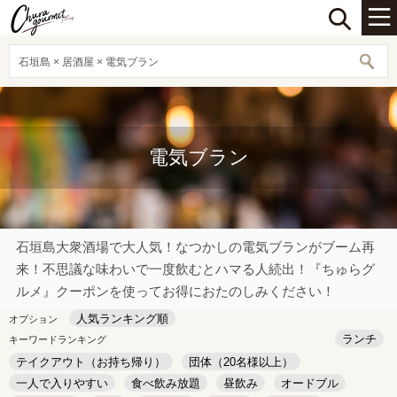
石垣島 × 居酒屋 × 電気ブラン
電気ブラン
石垣島大衆酒場で大人気！なつかしの電気ブランがブーム再
来！不思議な味わいで一度飲むとハマる人続出！『ちゅらグ
ルメ』クーポンを使ってお得におたのしみください！
人気ランキング順
オプション
ランチ
キーワードランキング
テイクアウト（お持ち帰り）
団体（20名様以上）
一人で入りやすい
食べ飲み放題
昼飲み
オードブル