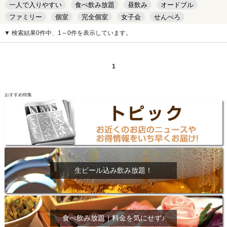
一人で入りやすい
食べ飲み放題
昼飲み
オードブル
ファミリー
個室
完全個室
女子会
せんべろ
キッズルーム
安い
デート
▼ 検索結果0件中、1～0件を表示しています。
1
おすすめ特集
生ビール込み飲み放題！
食べ飲み放題｜料金を気にせず♪