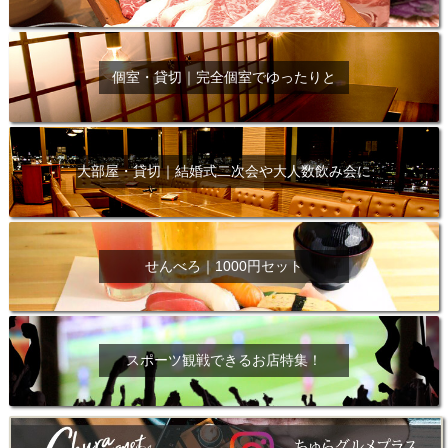
個室・貸切｜完全個室でゆったりと
大部屋・貸切｜結婚式二次会や大人数飲み会に
せんべろ｜1000円セット
スポーツ観戦できるお店特集！