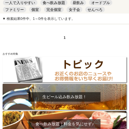
一人で入りやすい
食べ飲み放題
昼飲み
オードブル
ファミリー
個室
完全個室
女子会
せんべろ
キッズルーム
安い
デート
▼ 検索結果0件中、1～0件を表示しています。
1
おすすめ特集
生ビール込み飲み放題！
食べ飲み放題｜料金を気にせず♪