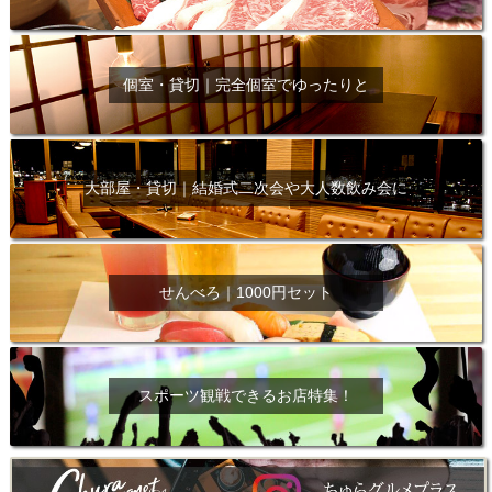
個室・貸切｜完全個室でゆったりと
大部屋・貸切｜結婚式二次会や大人数飲み会に
せんべろ｜1000円セット
スポーツ観戦できるお店特集！