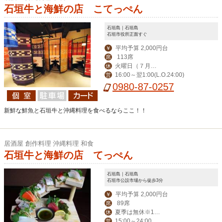
石垣牛と海鮮の店 こてっぺん
石垣島｜石垣島
石垣市役所正面すぐ
平均予算 2,000円台
￥
113席
席
火曜日（７月よ
休
16:00～翌1:00(L.O.24:00)
営
り無休）
0980-87-0257
新鮮な鮮魚と石垣牛と沖縄料理を食べるならここ！！
居酒屋 創作料理 沖縄料理 和食
石垣牛と海鮮の店 てっぺん
石垣島｜石垣島
石垣市公設市場から徒歩3分
平均予算 2,000円台
￥
89席
席
夏季は無休※12
休
15:00～24:00
営
月～毎週水曜定休