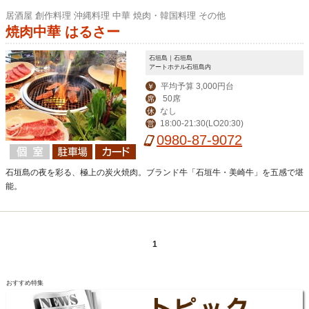
居酒屋 創作料理 沖縄料理 中華 焼肉・韓国料理 その他
焼肉中華 はるさー
石垣島｜石垣島
アートホテル石垣島内
平均予算 3,000円台
￥
50席
席
なし
休
18:00-21:30(LO20:30)
営
0980-87-9072
石垣島の夜を彩る、極上の炭火焼肉。ブランド牛「石垣牛・美崎牛」を五感で堪
能。
1
おすすめ特集