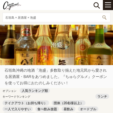
石垣島 × 居酒屋 × 泡盛
泡盛
石垣島沖縄の地酒「泡盛」多数取り揃えた地元民から愛され
る居酒屋・BARをあつめました。『ちゅらグルメ』クーポン
を使ってお得におたのしみください！
人気ランキング順
オプション
ランチ
キーワードランキング
テイクアウト（お持ち帰り）
団体（20名様以上）
一人で入りやすい
食べ飲み放題
昼飲み
オードブル