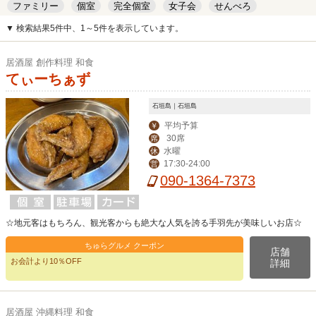
ファミリー
個室
完全個室
女子会
せんべろ
キッズルーム
安い
デート
▼ 検索結果5件中、1～5件を表示しています。
居酒屋 創作料理 和食
てぃーちぁず
石垣島｜石垣島
平均予算
￥
30席
席
水曜
休
17:30-24:00
営
090-1364-7373
☆地元客はもちろん、観光客からも絶大な人気を誇る手羽先が美味しいお店☆
ちゅらグルメ クーポン
店舗
お会計より10％OFF
詳細
居酒屋 沖縄料理 和食