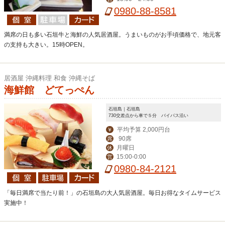
0980-88-8581
満席の日も多い石垣牛と海鮮の人気居酒屋。うまいものがお手頃価格で、地元客
の支持も大きい。15時OPEN。
居酒屋 沖縄料理 和食 沖縄そば
海鮮館 どてっぺん
石垣島｜石垣島
730交差点から車で５分 バイパス沿い
平均予算 2,000円台
￥
90席
席
月曜日
休
15:00‐0:00
営
0980-84-2121
「毎日満席で当たり前！」の石垣島の大人気居酒屋。毎日お得なタイムサービス
実施中！