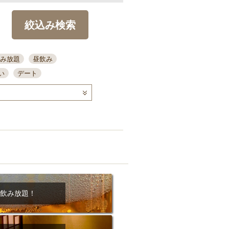
絞込み検索
み放題
昼飲み
い
デート
コース
ディナー
念日
泡盛
喫煙可
ーキ
歓迎会
宴会
部屋30名
カウンター
カクテル
送別会
ビ
飲み会
掘りごたつ
クーポン
結納・顔会わせ
飲み放題！
全面禁煙