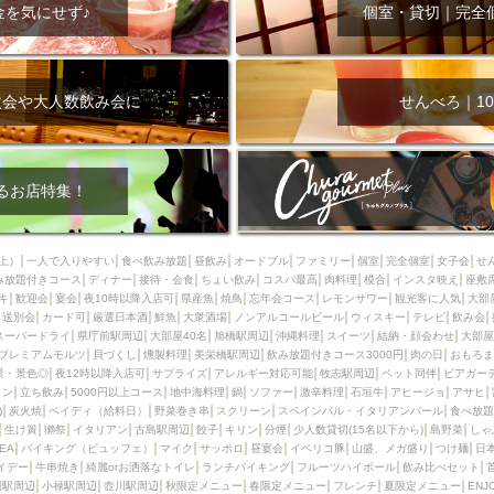
000円
肉の日
おもろまち駅周辺
オープンテラス
マトン・ラ
金を気にせず♪
個室・貸切｜完全
エビ
カレー
チャージ無し
牡蠣
夜景・景色◎
夜12時以降
牧志駅周辺
ペット同伴
ビアガーデン
チーズ
天ぷら
ラ
スメ
沖縄そば
串揚げ
バレンタイン
立ち飲み
5000円以上
次会や大人数飲み会に
せんべろ｜10
理
石垣牛
アヒージョ
アサヒ
割烹
女性専用トイレあり
スペシャルディナー
ホルモン(もつ)
炭火焼
ペイディ（給料日）
インバル・イタリアンバール
食べ放題
動物カフェ＆バー
屋富祖地
るお店特集！
ジビエ
安里駅周辺
アジア・エスニック
熱燗
生け簀
獺祭
分煙
少人数貸切(15名以下から)
島野菜
しゃぶしゃぶ
パクチー
上）
一人で入りやすい
食べ飲み放題
昼飲み
オードブル
ファミリー
個室
完全個室
女子会
せ
み放題付きコース
電気ブラン
ディナー
エビスビール
接待・会食
ちょい飲み
ウェディング
コスパ最高
肉料理
58KACHA-SEA
模合
インスタ映え
バイ
座敷
キ
歓迎会
宴会
夜10時以降入店可
県産魚
焼鳥
忘年会コース
レモンサワー
観光客に人気
大部
昼宴会
イベリコ豚
山盛、メガ盛り
つけ麺
日本そば
冬
送別会
カード可
厳選日本酒
鮮魚
大衆酒場
ノンアルコールビール
ウィスキー
テレビ
飲み会
スーパードライ
県庁前駅周辺
大部屋40名
旭橋駅周辺
沖縄料理
スイーツ
結納・顔会わせ
大部屋
中華
お好み焼き・もんじゃ
オーガニック
プレミアムフライデー
プレミアムモルツ
貝づくし
燻製料理
美栄橋駅周辺
飲み放題付きコース3000円
肉の日
おもろま
レ
ランチバイキング
フルーツハイボール
飲み比べセット
首里
景・景色◎
夜12時以降入店可
サプライズ
アレルギー対応可能
牧志駅周辺
ペット同伴
ビアガー
イン
立ち飲み
5000円以上コース
地中海料理
鍋
ソファー
激辛料理
石垣牛
アヒージョ
アサヒ
鉄板焼き
幹事様特典
おばんざい
チーズタッカルビ
奥武山公園
)
炭火焼
ペイディ（給料日）
野菜巻き串
スクリーン
スペインバル・イタリアンバール
食べ放題
生け簀
獺祭
イタリアン
古島駅周辺
餃子
キリン
分煙
少人数貸切(15名以下から)
島野菜
しゃ
定メニュー
春限定メニュー
フレンチ
夏限定メニュー
ENJOY 
SEA
バイキング（ビュッフェ）
マイク
サッポロ
昼宴会
イベリコ豚
山盛、メガ盛り
つけ麺
日
駅周辺
シードル
那覇空港駅周辺
儀保駅周辺
イデー
牛串焼き
綺麗orお洒落なトイレ
ランチバイキング
フルーツハイボール
飲み比べセット
園駅周辺
小禄駅周辺
壺川駅周辺
秋限定メニュー
春限定メニュー
フレンチ
夏限定メニュー
ENJ