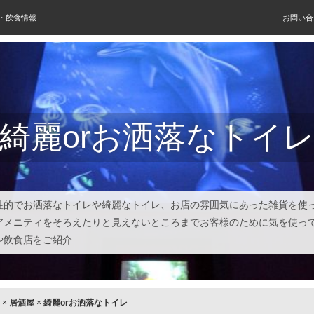
屋・飲食情報
お問い合
綺麗orお洒落なトイ
性的でお洒落なトイレや綺麗なトイレ、お店の雰囲気にあった雑貨を使
アメニティをそろえたりと見えないところまでお客様のために気を使っ
や飲食店をご紹介
×
居酒屋
×
綺麗orお洒落なトイレ