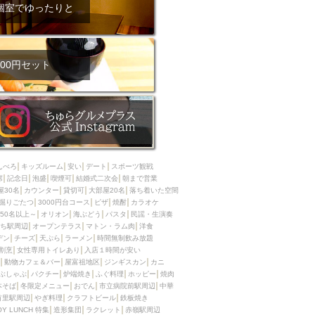
ム肉
洋食
個室でゆったりと
入店可
サプライズ
ーメン
時間無制飲み放題
コース
地中海料理
鍋
00円セット
入店１時間が安い
野菜巻き串
区
ジンギスカン
イタリアン
古島駅周辺
炉端焼き
ふぐ料理
んべろ
キッズルーム
安い
デート
スポーツ観戦
キング（ビュッフェ）
席
記念日
泡盛
喫煙可
結婚式二次会
朝まで営業
屋30名
カウンター
貸切可
大部屋20名
落ち着いた空間
限定メニュー
おでん
掘りごたつ
3000円台コース
ピザ
焼酎
カラオケ
50名以上～
オリオン
海ぶどう
パスタ
民謡・生演奏
牛串焼き
ち駅周辺
オープンテラス
マトン・ラム肉
洋食
駅周辺
やぎ料理
デン
チーズ
天ぷら
ラーメン
時間無制飲み放題
割烹
女性専用トイレあり
入店１時間が安い
駅周辺
小禄駅周辺
動物カフェ＆バー
屋富祖地区
ジンギスカン
カニ
ぶしゃぶ
パクチー
炉端焼き
ふぐ料理
ホッピー
焼肉
LUNCH 特集
造形集団
本そば
冬限定メニュー
おでん
市立病院前駅周辺
中華
首里駅周辺
やぎ料理
クラフトビール
鉄板焼き
OY LUNCH 特集
造形集団
ラクレット
赤嶺駅周辺