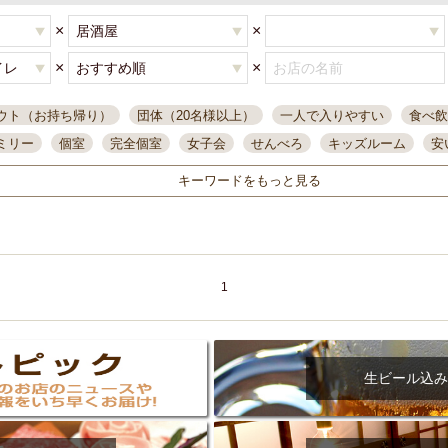
×
×
×
×
ウト（お持ち帰り）
団体（20名様以上）
一人で入りやすい
食べ飲
ミリー
個室
完全個室
女子会
せんべろ
キッズルーム
安
唄ライブ
サントリー
一人飲み
誕生日
大人数
飲み放題付き
キーワードをもっと見る
い飲み
コスパ最高
肉料理
模合
インスタ映え
座敷席
記
まで営業
半個室
ワイン
国際通り
生ビール込飲み放題
ステ
県産魚
焼鳥
忘年会コース
レモンサワー
観光客に人気
大
名
落ち着いた空間
4000円台コース
合コン
オリオンドラフト
1
本酒
鮮魚
大衆酒場
ノンアルコールビール
ウィスキー
テレ
ピザ
焼酎
カラオケ
デリバリー
寿司
クリスマス
和食
イ
県庁前駅周辺
大部屋40名
旭橋駅周辺
沖縄料理
スイーツ
生ビール込み
オリオン
海ぶどう
パスタ
民謡・生演奏
気軽に一杯
店内
アグー豚
プレミアムモルツ
貝づくし
燻製料理
美栄橋駅周辺