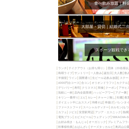
飲み放題付きコース3
食べ飲み放題｜料
キリン一番搾り
アレルギー対応可能
ダイエット中におス
大部屋・貸切｜結婚式二
ソファー
激辛料
ファーストフード
スクリーン
スペ
スポーツ観戦でき
カニ
カフェ
餃子
キリン
ランチ
テイクアウト（お持ち帰り）
団体（20名様以
島唄ライブ
サントリー
一人飲み
ホッピー
誕生日
大人数
焼肉
飲
半個室
ワイン
国際通り
生ビール込飲み放題
ステー
マイク
サッポロ
4000円台コース
合コン
オリオンドラフト
カクテル
デリバリー
寿司
クリスマス
和食
クーポン
アサヒ
市立病院前駅周辺
気軽に一杯
店内全面禁煙
ハッピーアワー
アグー豚
綺麗orお洒落なトイ
キリン一番搾り
エビ
カレー
チャージ無し
牡蠣
夜
ダイエット中におススメ
沖縄そば
串揚げ
バレンタ
クラフトビール
ファーストフード
スペシャルディナー
ホルモン(もつ
カフェ
ジビエ
安里駅周辺
アジア・エスニック
熱燗
壺川駅周辺
秋限
電気ブラン
エビスビール
ウェディング
58KACHA-
ラクレット
赤嶺
お好み焼き・もんじゃ
オーガニック
プレミアムフラ
幹事様特典
おばんざい
チーズタッカルビ
奥武山公