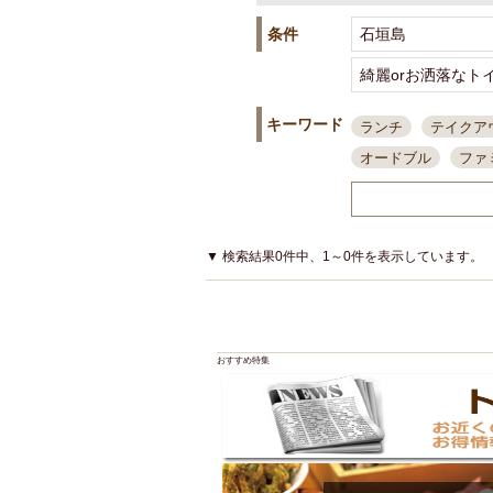
条件
キーワード
ランチ
テイクア
オードブル
ファ
スポーツ観戦
島
接待・会食
ちょ
結婚式二次会
朝
▼ 検索結果0件中、1～0件を表示しています。
夜10時以降入店可
貸切可
大部屋20
カード可
厳選日
おすすめ特集
3000円台コース
アサヒスーパードラ
大部屋50名以上～
ハッピーアワー