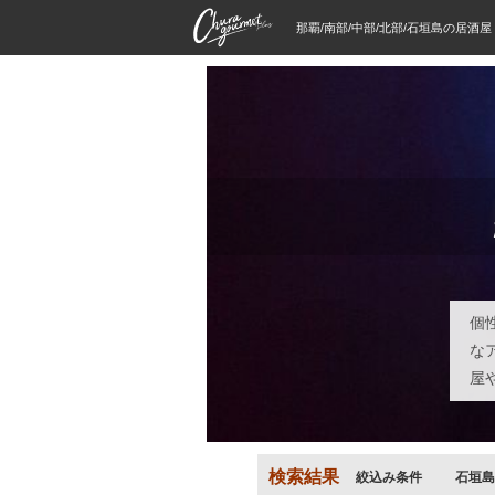
那覇/南部/中部/北部/石垣島の居酒
個
な
屋
検索結果
絞込み条件
石垣島