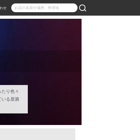
わせ
レ
ったり色々
ている居酒