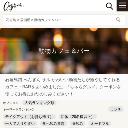
石垣島 × 居酒屋 × 動物カフェ＆バー
動物カフェ＆バー
石垣島猫 ぺんぎん サル かわいい動物たちが癒やしてくれる
カフェ・BARをあつめました。『ちゅらグルメ』クーポンを
使ってお得におたのしみください！
人気ランキング順
オプション
ランチ
キーワードランキング
テイクアウト（お持ち帰り）
団体（20名様以上）
一人で入りやすい
食べ飲み放題
昼飲み
オードブル