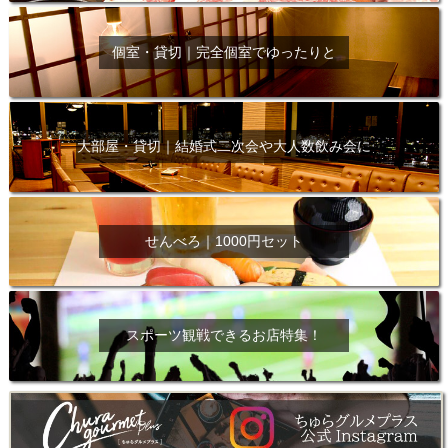
個室・貸切｜完全個室でゆったりと
大部屋・貸切｜結婚式二次会や大人数飲み会に
せんべろ｜1000円セット
スポーツ観戦できるお店特集！