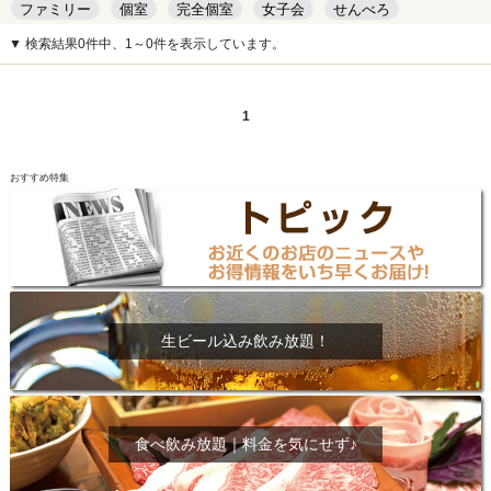
ファミリー
個室
完全個室
女子会
せんべろ
キッズルーム
安い
デート
▼ 検索結果0件中、1～0件を表示しています。
1
おすすめ特集
生ビール込み飲み放題！
食べ飲み放題｜料金を気にせず♪