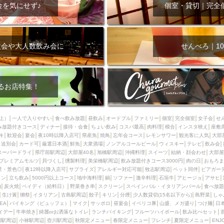
000円
肉の日
おもろまち駅周辺
オープンテラス
マトン・ラ
金を気にせず♪
個室・貸切｜完全
エビ
カレー
チャージ無し
牡蠣
夜景・景色◎
夜12時以降
牧志駅周辺
ペット同伴
ビアガーデン
チーズ
天ぷら
ラ
スメ
沖縄そば
串揚げ
バレンタイン
立ち飲み
5000円以上
次会や大人数飲み会に
せんべろ｜10
理
石垣牛
アヒージョ
アサヒ
割烹
女性専用トイレあり
スペシャルディナー
ホルモン(もつ)
炭火焼
ペイディ（給料日）
インバル・イタリアンバール
食べ放題
動物カフェ＆バー
屋富祖地
るお店特集！
ジビエ
安里駅周辺
アジア・エスニック
熱燗
生け簀
獺祭
分煙
少人数貸切(15名以下から)
島野菜
しゃぶしゃぶ
パクチー
上）
一人で入りやすい
食べ飲み放題
昼飲み
オードブル
ファミリー
個室
完全個室
女子会
せ
み放題付きコース
電気ブラン
ディナー
エビスビール
接待・会食
ちょい飲み
ウェディング
コスパ最高
肉料理
58KACHA-SEA
模合
インスタ映え
バイ
座敷
キ
歓迎会
宴会
夜10時以降入店可
県産魚
焼鳥
忘年会コース
レモンサワー
観光客に人気
大部
昼宴会
イベリコ豚
山盛、メガ盛り
つけ麺
日本そば
冬
送別会
カード可
厳選日本酒
鮮魚
大衆酒場
ノンアルコールビール
ウィスキー
テレビ
飲み会
スーパードライ
県庁前駅周辺
大部屋40名
旭橋駅周辺
沖縄料理
スイーツ
結納・顔会わせ
大部屋
中華
お好み焼き・もんじゃ
オーガニック
プレミアムフライデー
プレミアムモルツ
貝づくし
燻製料理
美栄橋駅周辺
飲み放題付きコース3000円
肉の日
おもろま
レ
ランチバイキング
フルーツハイボール
飲み比べセット
首里
景・景色◎
夜12時以降入店可
サプライズ
アレルギー対応可能
牧志駅周辺
ペット同伴
ビアガー
イン
立ち飲み
5000円以上コース
地中海料理
鍋
ソファー
激辛料理
石垣牛
アヒージョ
アサヒ
鉄板焼き
幹事様特典
おばんざい
チーズタッカルビ
奥武山公園
)
炭火焼
ペイディ（給料日）
野菜巻き串
スクリーン
スペインバル・イタリアンバール
食べ放題
生け簀
獺祭
イタリアン
古島駅周辺
餃子
キリン
分煙
少人数貸切(15名以下から)
島野菜
しゃ
定メニュー
春限定メニュー
フレンチ
夏限定メニュー
ENJOY 
SEA
バイキング（ビュッフェ）
マイク
サッポロ
昼宴会
イベリコ豚
山盛、メガ盛り
つけ麺
日
駅周辺
シードル
那覇空港駅周辺
儀保駅周辺
イデー
牛串焼き
綺麗orお洒落なトイレ
ランチバイキング
フルーツハイボール
飲み比べセット
園駅周辺
小禄駅周辺
壺川駅周辺
秋限定メニュー
春限定メニュー
フレンチ
夏限定メニュー
ENJ