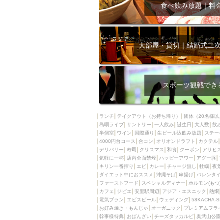
飲み放題付きコース3
食べ飲み放題｜料
キリン一番搾り
アレルギー対応可能
ダイエット中におス
大部屋・貸切｜結婚式二
ソファー
激辛料
ファーストフード
スクリーン
スペ
スポーツ観戦でき
カニ
カフェ
餃子
キリン
ランチ
テイクアウト（お持ち帰り）
団体（20名様以
島唄ライブ
サントリー
一人飲み
ホッピー
誕生日
大人数
焼肉
飲
半個室
ワイン
国際通り
生ビール込飲み放題
ステー
マイク
サッポロ
4000円台コース
合コン
オリオンドラフト
カクテル
デリバリー
寿司
クリスマス
和食
クーポン
アサヒ
市立病院前駅周辺
気軽に一杯
店内全面禁煙
ハッピーアワー
アグー豚
綺麗orお洒落なトイ
キリン一番搾り
エビ
カレー
チャージ無し
牡蠣
夜
ダイエット中におススメ
沖縄そば
串揚げ
バレンタ
クラフトビール
ファーストフード
スペシャルディナー
ホルモン(もつ
カフェ
ジビエ
安里駅周辺
アジア・エスニック
熱燗
壺川駅周辺
秋限
電気ブラン
エビスビール
ウェディング
58KACHA-
ラクレット
赤嶺
お好み焼き・もんじゃ
オーガニック
プレミアムフラ
幹事様特典
おばんざい
チーズタッカルビ
奥武山公