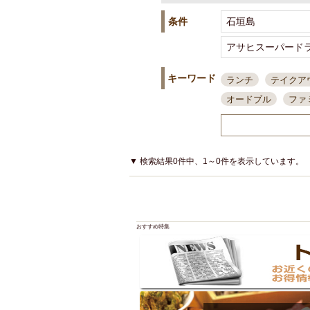
条件
キーワード
ランチ
テイクア
オードブル
ファ
スポーツ観戦
島
接待・会食
ちょ
結婚式二次会
朝
▼ 検索結果0件中、1～0件を表示しています。
夜10時以降入店可
貸切可
大部屋20
カード可
厳選日
おすすめ特集
3000円台コース
アサヒスーパードラ
大部屋50名以上～
ハッピーアワー