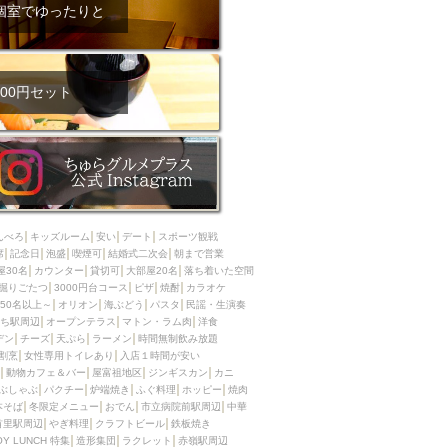
ム肉
洋食
個室でゆったりと
入店可
サプライズ
ーメン
時間無制飲み放題
コース
地中海料理
鍋
00円セット
入店１時間が安い
野菜巻き串
区
ジンギスカン
イタリアン
古島駅周辺
炉端焼き
ふぐ料理
んべろ
キッズルーム
安い
デート
スポーツ観戦
キング（ビュッフェ）
席
記念日
泡盛
喫煙可
結婚式二次会
朝まで営業
屋30名
カウンター
貸切可
大部屋20名
落ち着いた空間
限定メニュー
おでん
掘りごたつ
3000円台コース
ピザ
焼酎
カラオケ
50名以上～
オリオン
海ぶどう
パスタ
民謡・生演奏
牛串焼き
ち駅周辺
オープンテラス
マトン・ラム肉
洋食
駅周辺
やぎ料理
デン
チーズ
天ぷら
ラーメン
時間無制飲み放題
割烹
女性専用トイレあり
入店１時間が安い
駅周辺
小禄駅周辺
動物カフェ＆バー
屋富祖地区
ジンギスカン
カニ
ぶしゃぶ
パクチー
炉端焼き
ふぐ料理
ホッピー
焼肉
LUNCH 特集
造形集団
本そば
冬限定メニュー
おでん
市立病院前駅周辺
中華
首里駅周辺
やぎ料理
クラフトビール
鉄板焼き
OY LUNCH 特集
造形集団
ラクレット
赤嶺駅周辺