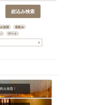
絞込み検索
み放題
昼飲み
い
デート
コース
ディナー
念日
泡盛
喫煙可
ーキ
歓迎会
宴会
部屋30名
カウンター
カクテル
送別会
ビ
飲み会
掘りごたつ
クーポン
結納・顔会わせ
飲み放題！
全面禁煙