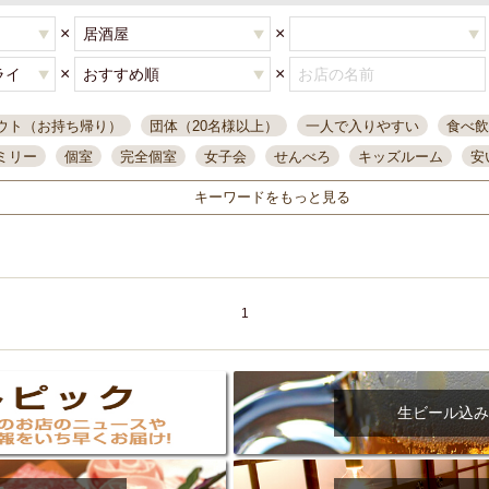
×
×
×
×
ウト（お持ち帰り）
団体（20名様以上）
一人で入りやすい
食べ飲
ミリー
個室
完全個室
女子会
せんべろ
キッズルーム
安
唄ライブ
サントリー
一人飲み
誕生日
大人数
飲み放題付き
キーワードをもっと見る
い飲み
コスパ最高
肉料理
模合
インスタ映え
座敷席
記
まで営業
半個室
ワイン
国際通り
生ビール込飲み放題
ステ
県産魚
焼鳥
忘年会コース
レモンサワー
観光客に人気
大
名
落ち着いた空間
4000円台コース
合コン
オリオンドラフト
1
本酒
鮮魚
大衆酒場
ノンアルコールビール
ウィスキー
テレ
ピザ
焼酎
カラオケ
デリバリー
寿司
クリスマス
和食
イ
県庁前駅周辺
大部屋40名
旭橋駅周辺
沖縄料理
スイーツ
生ビール込み
オリオン
海ぶどう
パスタ
民謡・生演奏
気軽に一杯
店内
アグー豚
プレミアムモルツ
貝づくし
燻製料理
美栄橋駅周辺