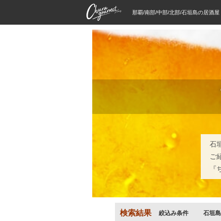
那覇/南部/中部/北部/石垣島の居酒
石
ご
『
検索結果
絞込み条件
石垣島