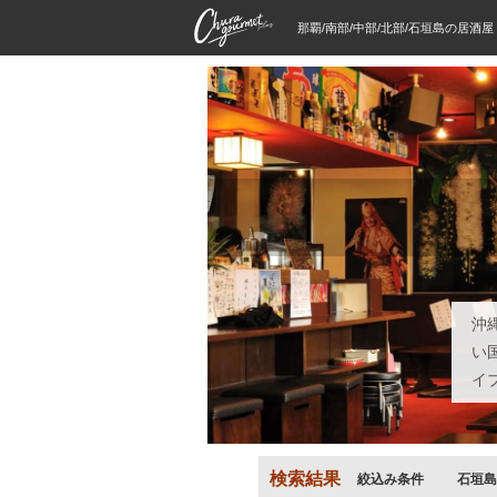
那覇/南部/中部/北部/石垣島の居酒
沖
い
イ
検索結果
絞込み条件
石垣島