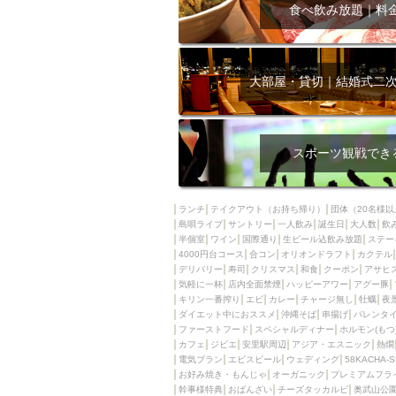
飲み放題付きコース3
食べ飲み放題｜料
キリン一番搾り
アレルギー対応可能
ダイエット中におス
大部屋・貸切｜結婚式二
ソファー
激辛料
ファーストフード
スクリーン
スペ
スポーツ観戦でき
カニ
カフェ
餃子
キリン
ランチ
テイクアウト（お持ち帰り）
団体（20名様以
島唄ライブ
サントリー
一人飲み
ホッピー
誕生日
大人数
焼肉
飲
半個室
ワイン
国際通り
生ビール込飲み放題
ステー
マイク
サッポロ
4000円台コース
合コン
オリオンドラフト
カクテル
デリバリー
寿司
クリスマス
和食
クーポン
アサヒ
市立病院前駅周辺
気軽に一杯
店内全面禁煙
ハッピーアワー
アグー豚
綺麗orお洒落なトイ
キリン一番搾り
エビ
カレー
チャージ無し
牡蠣
夜
ダイエット中におススメ
沖縄そば
串揚げ
バレンタ
クラフトビール
ファーストフード
スペシャルディナー
ホルモン(もつ
カフェ
ジビエ
安里駅周辺
アジア・エスニック
熱燗
壺川駅周辺
秋限
電気ブラン
エビスビール
ウェディング
58KACHA-
ラクレット
赤嶺
お好み焼き・もんじゃ
オーガニック
プレミアムフラ
幹事様特典
おばんざい
チーズタッカルビ
奥武山公