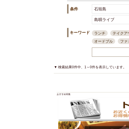
条件
キーワード
ランチ
テイクア
オードブル
ファ
スポーツ観戦
島
接待・会食
ちょ
結婚式二次会
朝
▼ 検索結果0件中、1～0件を表示しています。
夜10時以降入店可
貸切可
大部屋20
カード可
厳選日
おすすめ特集
3000円台コース
アサヒスーパードラ
大部屋50名以上～
ハッピーアワー