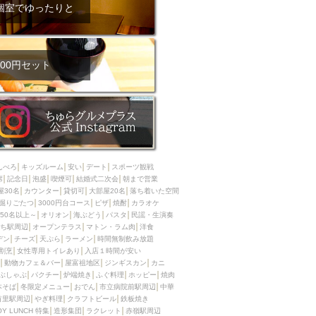
ム肉
洋食
個室でゆったりと
入店可
サプライズ
ーメン
時間無制飲み放題
コース
地中海料理
鍋
00円セット
入店１時間が安い
野菜巻き串
区
ジンギスカン
イタリアン
古島駅周辺
炉端焼き
ふぐ料理
んべろ
キッズルーム
安い
デート
スポーツ観戦
キング（ビュッフェ）
席
記念日
泡盛
喫煙可
結婚式二次会
朝まで営業
屋30名
カウンター
貸切可
大部屋20名
落ち着いた空間
限定メニュー
おでん
掘りごたつ
3000円台コース
ピザ
焼酎
カラオケ
50名以上～
オリオン
海ぶどう
パスタ
民謡・生演奏
牛串焼き
ち駅周辺
オープンテラス
マトン・ラム肉
洋食
駅周辺
やぎ料理
デン
チーズ
天ぷら
ラーメン
時間無制飲み放題
割烹
女性専用トイレあり
入店１時間が安い
駅周辺
小禄駅周辺
動物カフェ＆バー
屋富祖地区
ジンギスカン
カニ
ぶしゃぶ
パクチー
炉端焼き
ふぐ料理
ホッピー
焼肉
LUNCH 特集
造形集団
本そば
冬限定メニュー
おでん
市立病院前駅周辺
中華
首里駅周辺
やぎ料理
クラフトビール
鉄板焼き
OY LUNCH 特集
造形集団
ラクレット
赤嶺駅周辺