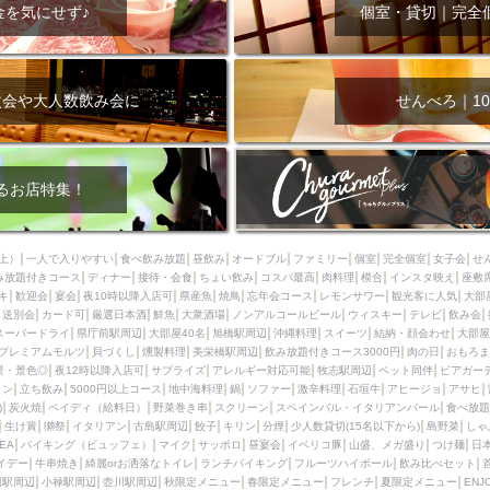
000円
肉の日
おもろまち駅周辺
オープンテラス
マトン・ラ
金を気にせず♪
個室・貸切｜完全
エビ
カレー
チャージ無し
牡蠣
夜景・景色◎
夜12時以降
牧志駅周辺
ペット同伴
ビアガーデン
チーズ
天ぷら
ラ
スメ
沖縄そば
串揚げ
バレンタイン
立ち飲み
5000円以上
次会や大人数飲み会に
せんべろ｜10
理
石垣牛
アヒージョ
アサヒ
割烹
女性専用トイレあり
スペシャルディナー
ホルモン(もつ)
炭火焼
ペイディ（給料日）
インバル・イタリアンバール
食べ放題
動物カフェ＆バー
屋富祖地
るお店特集！
ジビエ
安里駅周辺
アジア・エスニック
熱燗
生け簀
獺祭
分煙
少人数貸切(15名以下から)
島野菜
しゃぶしゃぶ
パクチー
上）
一人で入りやすい
食べ飲み放題
昼飲み
オードブル
ファミリー
個室
完全個室
女子会
せ
み放題付きコース
電気ブラン
ディナー
エビスビール
接待・会食
ちょい飲み
ウェディング
コスパ最高
肉料理
58KACHA-SEA
模合
インスタ映え
バイ
座敷
キ
歓迎会
宴会
夜10時以降入店可
県産魚
焼鳥
忘年会コース
レモンサワー
観光客に人気
大部
昼宴会
イベリコ豚
山盛、メガ盛り
つけ麺
日本そば
冬
送別会
カード可
厳選日本酒
鮮魚
大衆酒場
ノンアルコールビール
ウィスキー
テレビ
飲み会
スーパードライ
県庁前駅周辺
大部屋40名
旭橋駅周辺
沖縄料理
スイーツ
結納・顔会わせ
大部屋
中華
お好み焼き・もんじゃ
オーガニック
プレミアムフライデー
プレミアムモルツ
貝づくし
燻製料理
美栄橋駅周辺
飲み放題付きコース3000円
肉の日
おもろま
レ
ランチバイキング
フルーツハイボール
飲み比べセット
首里
景・景色◎
夜12時以降入店可
サプライズ
アレルギー対応可能
牧志駅周辺
ペット同伴
ビアガー
イン
立ち飲み
5000円以上コース
地中海料理
鍋
ソファー
激辛料理
石垣牛
アヒージョ
アサヒ
鉄板焼き
幹事様特典
おばんざい
チーズタッカルビ
奥武山公園
)
炭火焼
ペイディ（給料日）
野菜巻き串
スクリーン
スペインバル・イタリアンバール
食べ放題
生け簀
獺祭
イタリアン
古島駅周辺
餃子
キリン
分煙
少人数貸切(15名以下から)
島野菜
しゃ
定メニュー
春限定メニュー
フレンチ
夏限定メニュー
ENJOY 
SEA
バイキング（ビュッフェ）
マイク
サッポロ
昼宴会
イベリコ豚
山盛、メガ盛り
つけ麺
日
駅周辺
シードル
那覇空港駅周辺
儀保駅周辺
イデー
牛串焼き
綺麗orお洒落なトイレ
ランチバイキング
フルーツハイボール
飲み比べセット
園駅周辺
小禄駅周辺
壺川駅周辺
秋限定メニュー
春限定メニュー
フレンチ
夏限定メニュー
ENJ