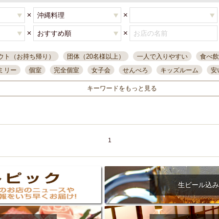
×
×
×
×
ウト（お持ち帰り）
団体（20名様以上）
一人で入りやすい
食べ飲
ミリー
個室
完全個室
女子会
せんべろ
キッズルーム
安
唄ライブ
サントリー
一人飲み
誕生日
大人数
飲み放題付き
キーワードをもっと見る
い飲み
コスパ最高
肉料理
模合
インスタ映え
座敷席
記
まで営業
半個室
ワイン
国際通り
生ビール込飲み放題
ステ
県産魚
焼鳥
忘年会コース
レモンサワー
観光客に人気
大
名
落ち着いた空間
4000円台コース
合コン
オリオンドラフト
1
本酒
鮮魚
大衆酒場
ノンアルコールビール
ウィスキー
テレ
ピザ
焼酎
カラオケ
デリバリー
寿司
クリスマス
和食
イ
県庁前駅周辺
大部屋40名
旭橋駅周辺
沖縄料理
スイーツ
生ビール込み
オリオン
海ぶどう
パスタ
民謡・生演奏
気軽に一杯
店内
アグー豚
プレミアムモルツ
貝づくし
燻製料理
美栄橋駅周辺