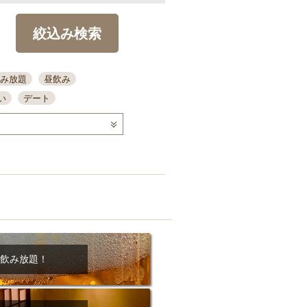
絞込み検索
み放題
昼飲み
い
デート
コース
ディナー
念日
泡盛
喫煙可
ーキ
歓迎会
宴会
部屋30名
カウンター
カクテル
送別会
ビ
飲み会
掘りごたつ
クーポン
結納・顔会わせ
飲み放題！
全面禁煙