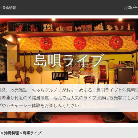
屋・飲食情報
お問い合
島唄ライブ
縄発、地元雑誌「ちゅらグルメ」がおすすめする、島唄ライブと沖縄料
国際通り付近の民謡居酒屋、地元でも人気のライブ演奏は観光客にも人
ブやカチャーシー体験をお楽しみください。
×
沖縄料理
×
島唄ライブ