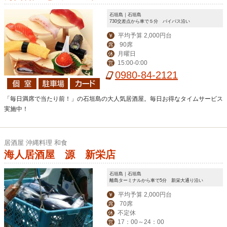
石垣島｜石垣島
730交差点から車で５分 バイパス沿い
平均予算 2,000円台
￥
90席
席
月曜日
休
15:00‐0:00
営
0980-84-2121
「毎日満席で当たり前！」の石垣島の大人気居酒屋。毎日お得なタイムサービス
実施中！
居酒屋 沖縄料理 和食
海人居酒屋 源 新栄店
石垣島｜石垣島
離島ターミナルから車で5分 新栄大通り沿い
平均予算 2,000円台
￥
70席
席
不定休
休
17：00～24：00
営