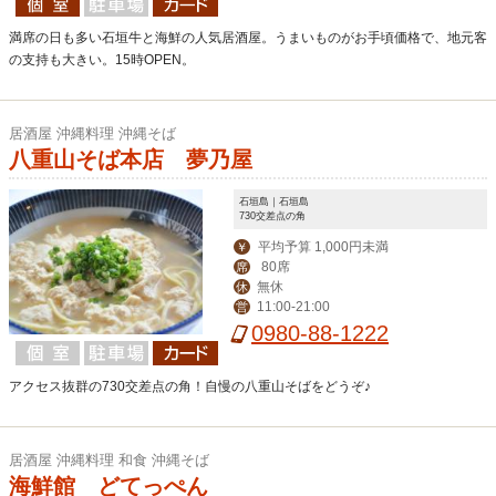
満席の日も多い石垣牛と海鮮の人気居酒屋。うまいものがお手頃価格で、地元客
の支持も大きい。15時OPEN。
居酒屋 沖縄料理 沖縄そば
八重山そば本店 夢乃屋
石垣島｜石垣島
730交差点の角
平均予算 1,000円未満
￥
80席
席
無休
休
11:00-21:00
営
0980-88-1222
アクセス抜群の730交差点の角！自慢の八重山そばをどうぞ♪
居酒屋 沖縄料理 和食 沖縄そば
海鮮館 どてっぺん