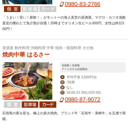
0980-83-2766
「うまい！安い！新鮮！」がモットーの海人直営の居酒屋。マグロ・カツオ漁船
直送の獲れたて魚介類が自慢！20時までオリオン生ビール300円、女性は終日3
00円！
居酒屋 創作料理 沖縄料理 中華 焼肉・韓国料理 その他
焼肉中華 はるさー
石垣島｜石垣島
アートホテル石垣島内
平均予算 3,000円台
￥
50席
席
なし
休
18:00-21:30(LO20:30)
営
0980-87-9072
石垣島の夜を彩る、極上の炭火焼肉。ブランド牛「石垣牛・美崎牛」を五感で堪
能。