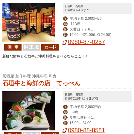
石垣島｜石垣島
石垣市役所正面すぐ
平均予算 2,000円台
￥
113席
席
火曜日（７月よ
休
16:00～翌1:00(L.O.24:00)
営
り無休）
0980-87-0257
新鮮な鮮魚と石垣牛と沖縄料理を食べるならここ！！
居酒屋 創作料理 沖縄料理 和食
石垣牛と海鮮の店 てっぺん
石垣島｜石垣島
石垣市公設市場から徒歩3分
平均予算 2,000円台
￥
89席
席
夏季は無休※12
休
15:00～24:00
営
月～毎週水曜定休
0980-88-8581