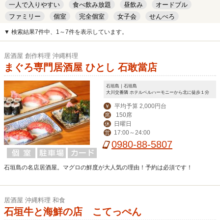
一人で入りやすい
食べ飲み放題
昼飲み
オードブル
ファミリー
個室
完全個室
女子会
せんべろ
キッズルーム
安い
デート
▼ 検索結果7件中、1～7件を表示しています。
居酒屋 創作料理 沖縄料理
まぐろ専門居酒屋 ひとし 石敢當店
石垣島｜石垣島
大川交番隣 ホテルベルハーモニーから北に徒歩１分
平均予算 2,000円台
￥
150席
席
日曜日
休
17:00～24:00
営
0980-88-5807
石垣島の名店居酒屋。マグロの鮮度が大人気の理由！予約は必須です！
居酒屋 沖縄料理 和食
石垣牛と海鮮の店 こてっぺん