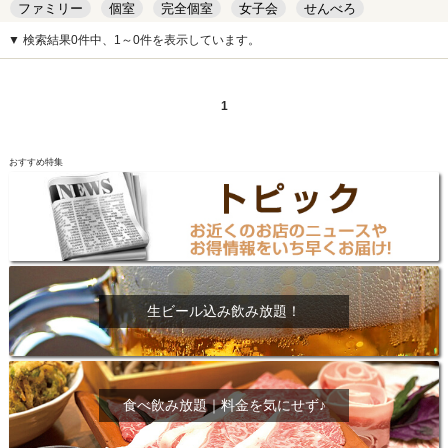
ファミリー
個室
完全個室
女子会
せんべろ
キッズルーム
安い
デート
▼ 検索結果0件中、1～0件を表示しています。
1
おすすめ特集
生ビール込み飲み放題！
食べ飲み放題｜料金を気にせず♪