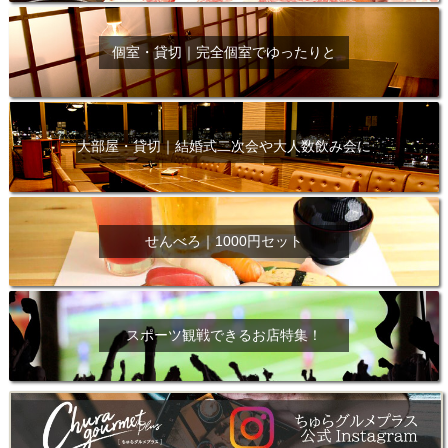
個室・貸切｜完全個室でゆったりと
大部屋・貸切｜結婚式二次会や大人数飲み会に
せんべろ｜1000円セット
スポーツ観戦できるお店特集！