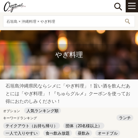
石垣島 × 沖縄料理 × やぎ料理
やぎ料理
石垣島沖縄県民ならシメに「やぎ料理」！旨い酒を飲んだあ
とには「やぎ料理」！『ちゅらグルメ』クーポンを使ってお
得におたのしみください！
人気ランキング順
オプション
ランチ
キーワードランキング
テイクアウト（お持ち帰り）
団体（20名様以上）
一人で入りやすい
食べ飲み放題
昼飲み
オードブル