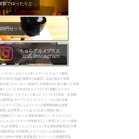
ム肉
洋食
個室でゆったりと
入店可
サプライズ
ーメン
時間無制飲み放題
コース
地中海料理
鍋
00円セット
入店１時間が安い
野菜巻き串
区
ジンギスカン
イタリアン
古島駅周辺
炉端焼き
ふぐ料理
んべろ
キッズルーム
安い
デート
スポーツ観戦
キング（ビュッフェ）
席
記念日
泡盛
喫煙可
結婚式二次会
朝まで営業
屋30名
カウンター
貸切可
大部屋20名
落ち着いた空間
限定メニュー
おでん
掘りごたつ
3000円台コース
ピザ
焼酎
カラオケ
50名以上～
オリオン
海ぶどう
パスタ
民謡・生演奏
牛串焼き
ち駅周辺
オープンテラス
マトン・ラム肉
洋食
駅周辺
やぎ料理
デン
チーズ
天ぷら
ラーメン
時間無制飲み放題
割烹
女性専用トイレあり
入店１時間が安い
駅周辺
小禄駅周辺
動物カフェ＆バー
屋富祖地区
ジンギスカン
カニ
ぶしゃぶ
パクチー
炉端焼き
ふぐ料理
ホッピー
焼肉
LUNCH 特集
造形集団
本そば
冬限定メニュー
おでん
市立病院前駅周辺
中華
首里駅周辺
やぎ料理
クラフトビール
鉄板焼き
OY LUNCH 特集
造形集団
ラクレット
赤嶺駅周辺