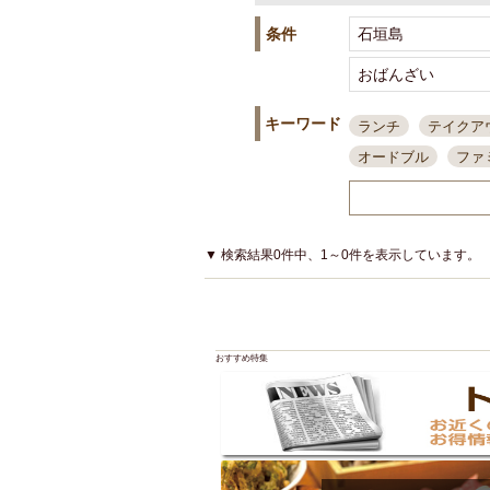
条件
キーワード
ランチ
テイクア
オードブル
ファ
スポーツ観戦
島
接待・会食
ちょ
結婚式二次会
朝
▼ 検索結果0件中、1～0件を表示しています。
夜10時以降入店可
貸切可
大部屋20
カード可
厳選日
おすすめ特集
3000円台コース
アサヒスーパードラ
大部屋50名以上～
ハッピーアワー