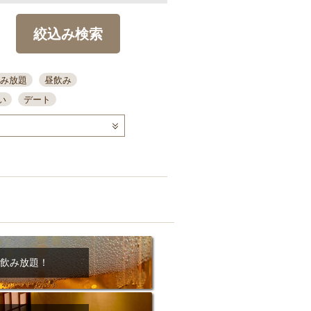
絞込み検索
み放題
昼飲み
い
デート
コース
ディナー
念日
泡盛
喫煙可
ーキ
歓迎会
宴会
部屋30名
カウンター
カクテル
送別会
ビ
飲み会
掘りごたつ
クーポン
結納・顔会わせ
飲み放題！
全面禁煙