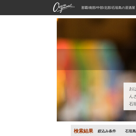
那覇/南部/中部/北部/石垣島の居酒
お
ん
石
検索結果
絞込み条件
石垣島