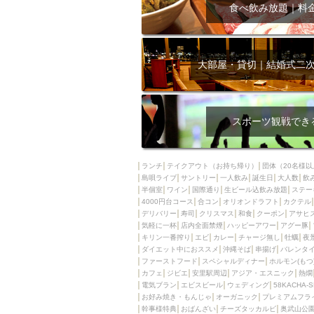
飲み放題付きコース3
食べ飲み放題｜料
キリン一番搾り
アレルギー対応可能
ダイエット中におス
大部屋・貸切｜結婚式二
ソファー
激辛料
ファーストフード
スクリーン
スペ
スポーツ観戦でき
カニ
カフェ
餃子
キリン
ランチ
テイクアウト（お持ち帰り）
団体（20名様以
島唄ライブ
サントリー
一人飲み
ホッピー
誕生日
大人数
焼肉
飲
半個室
ワイン
国際通り
生ビール込飲み放題
ステー
マイク
サッポロ
4000円台コース
合コン
オリオンドラフト
カクテル
デリバリー
寿司
クリスマス
和食
クーポン
アサヒ
市立病院前駅周辺
気軽に一杯
店内全面禁煙
ハッピーアワー
アグー豚
綺麗orお洒落なトイ
キリン一番搾り
エビ
カレー
チャージ無し
牡蠣
夜
ダイエット中におススメ
沖縄そば
串揚げ
バレンタ
クラフトビール
ファーストフード
スペシャルディナー
ホルモン(もつ
カフェ
ジビエ
安里駅周辺
アジア・エスニック
熱燗
壺川駅周辺
秋限
電気ブラン
エビスビール
ウェディング
58KACHA-
ラクレット
赤嶺
お好み焼き・もんじゃ
オーガニック
プレミアムフラ
幹事様特典
おばんざい
チーズタッカルビ
奥武山公