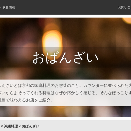
屋・飲食情報
お問い合
おばんざい
ばんざいとは京都の家庭料理のお惣菜のこと。カウンターに並べられた
ざいからよそってくれる料理はなぜか懐かしく感じる、そんなほっこり
垣島で味わえるお店をご紹介。
×
沖縄料理
×
おばんざい