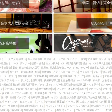
000円
肉の日
おもろまち駅周辺
オープンテラス
マトン・ラ
金を気にせず♪
個室・貸切｜完全
エビ
カレー
チャージ無し
牡蠣
夜景・景色◎
夜12時以降
牧志駅周辺
ペット同伴
ビアガーデン
チーズ
天ぷら
ラ
スメ
沖縄そば
串揚げ
バレンタイン
立ち飲み
5000円以上
次会や大人数飲み会に
せんべろ｜10
理
石垣牛
アヒージョ
アサヒ
割烹
女性専用トイレあり
スペシャルディナー
ホルモン(もつ)
炭火焼
ペイディ（給料日）
インバル・イタリアンバール
食べ放題
動物カフェ＆バー
屋富祖地
るお店特集！
ジビエ
安里駅周辺
アジア・エスニック
熱燗
生け簀
獺祭
分煙
少人数貸切(15名以下から)
島野菜
しゃぶしゃぶ
パクチー
上）
一人で入りやすい
食べ飲み放題
昼飲み
オードブル
ファミリー
個室
完全個室
女子会
せ
み放題付きコース
電気ブラン
ディナー
エビスビール
接待・会食
ちょい飲み
ウェディング
コスパ最高
肉料理
58KACHA-SEA
模合
インスタ映え
バイ
座敷
キ
歓迎会
宴会
夜10時以降入店可
県産魚
焼鳥
忘年会コース
レモンサワー
観光客に人気
大部
昼宴会
イベリコ豚
山盛、メガ盛り
つけ麺
日本そば
冬
送別会
カード可
厳選日本酒
鮮魚
大衆酒場
ノンアルコールビール
ウィスキー
テレビ
飲み会
スーパードライ
県庁前駅周辺
大部屋40名
旭橋駅周辺
沖縄料理
スイーツ
結納・顔会わせ
大部屋
中華
お好み焼き・もんじゃ
オーガニック
プレミアムフライデー
プレミアムモルツ
貝づくし
燻製料理
美栄橋駅周辺
飲み放題付きコース3000円
肉の日
おもろま
レ
ランチバイキング
フルーツハイボール
飲み比べセット
首里
景・景色◎
夜12時以降入店可
サプライズ
アレルギー対応可能
牧志駅周辺
ペット同伴
ビアガー
イン
立ち飲み
5000円以上コース
地中海料理
鍋
ソファー
激辛料理
石垣牛
アヒージョ
アサヒ
鉄板焼き
幹事様特典
おばんざい
チーズタッカルビ
奥武山公園
)
炭火焼
ペイディ（給料日）
野菜巻き串
スクリーン
スペインバル・イタリアンバール
食べ放題
生け簀
獺祭
イタリアン
古島駅周辺
餃子
キリン
分煙
少人数貸切(15名以下から)
島野菜
しゃ
定メニュー
春限定メニュー
フレンチ
夏限定メニュー
ENJOY 
SEA
バイキング（ビュッフェ）
マイク
サッポロ
昼宴会
イベリコ豚
山盛、メガ盛り
つけ麺
日
駅周辺
シードル
那覇空港駅周辺
儀保駅周辺
イデー
牛串焼き
綺麗orお洒落なトイレ
ランチバイキング
フルーツハイボール
飲み比べセット
園駅周辺
小禄駅周辺
壺川駅周辺
秋限定メニュー
春限定メニュー
フレンチ
夏限定メニュー
ENJ