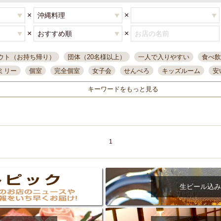
×
×
×
×
ウト（お持ち帰り）
団体（20名様以上）
一人で入りやすい
食べ飲
ミリー
個室
完全個室
女子会
せんべろ
キッズルーム
安
唄ライブ
サントリー
一人飲み
誕生日
大人数
飲み放題付き
キーワードをもっと見る
い飲み
コスパ最高
肉料理
模合
インスタ映え
座敷席
記
まで営業
半個室
ワイン
国際通り
生ビール込飲み放題
ステ
県産魚
焼鳥
忘年会コース
レモンサワー
観光客に人気
大
名
落ち着いた空間
4000円台コース
合コン
オリオンドラフト
1
本酒
鮮魚
大衆酒場
ノンアルコールビール
ウィスキー
テレ
ピザ
焼酎
カラオケ
デリバリー
寿司
クリスマス
和食
イ
県庁前駅周辺
大部屋40名
旭橋駅周辺
沖縄料理
スイーツ
生ビール込み
オリオン
海ぶどう
パスタ
民謡・生演奏
気軽に一杯
店内
アグー豚
プレミアムモルツ
貝づくし
燻製料理
美栄橋駅周辺