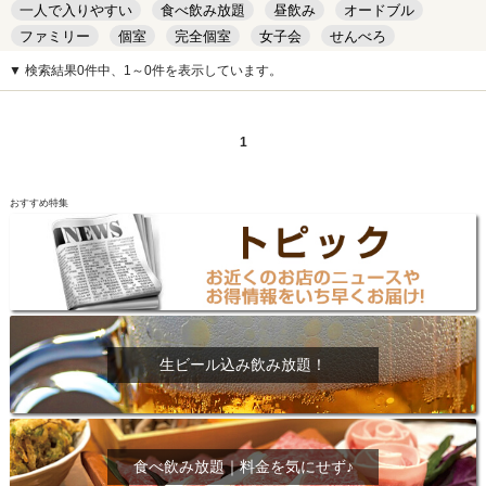
一人で入りやすい
食べ飲み放題
昼飲み
オードブル
ファミリー
個室
完全個室
女子会
せんべろ
キッズルーム
安い
デート
▼ 検索結果0件中、1～0件を表示しています。
1
おすすめ特集
生ビール込み飲み放題！
食べ飲み放題｜料金を気にせず♪