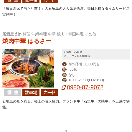
「毎日満席で当たり前！」の石垣島の大人気居酒屋。毎日お得なタイムサービス
実施中！
居酒屋 創作料理 沖縄料理 中華 焼肉・韓国料理 その他
焼肉中華 はるさー
石垣島｜石垣島
アートホテル石垣島内
平均予算 3,000円台
￥
50席
席
なし
休
18:00-21:30(LO20:30)
営
0980-87-9072
石垣島の夜を彩る、極上の炭火焼肉。ブランド牛「石垣牛・美崎牛」を五感で堪
能。
1