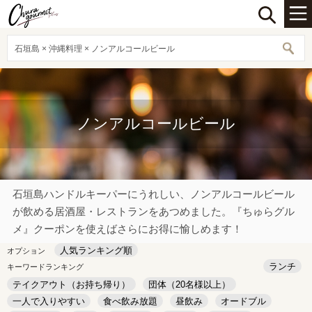
石垣島 × 沖縄料理 × ノンアルコールビール
ノンアルコールビール
石垣島ハンドルキーパーにうれしい、ノンアルコールビール
が飲める居酒屋・レストランをあつめました。『ちゅらグル
メ』クーポンを使えばさらにお得に愉しめます！
人気ランキング順
オプション
ランチ
キーワードランキング
テイクアウト（お持ち帰り）
団体（20名様以上）
一人で入りやすい
食べ飲み放題
昼飲み
オードブル