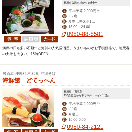
石垣市公設市場から徒歩3分
平均予算 2,000円台
￥
89席
席
夏季は無休※12
休
15:00～24:00
営
月～毎週水曜定休
0980-88-8581
満席の日も多い石垣牛と海鮮の人気居酒屋。うまいものがお手頃価格で、地元客
の支持も大きい。15時OPEN。
居酒屋 沖縄料理 和食 沖縄そば
海鮮館 どてっぺん
石垣島｜石垣島
730交差点から車で５分 バイパス沿い
平均予算 2,000円台
￥
90席
席
月曜日
休
15:00‐0:00
営
0980-84-2121