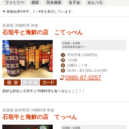
ファミリー
個室
完全個室
女子会
せんべろ
キッズルーム
安い
デート
▼ 検索結果4件中、1～4件を表示しています。
居酒屋 沖縄料理 和食
石垣牛と海鮮の店 こてっぺん
石垣島｜石垣島
石垣市役所正面すぐ
平均予算 2,000円台
￥
113席
席
火曜日（７月よ
休
16:00～翌1:00(L.O.24:00)
営
り無休）
0980-87-0257
新鮮な鮮魚と石垣牛と沖縄料理を食べるならここ！！
居酒屋 創作料理 沖縄料理 和食
石垣牛と海鮮の店 てっぺん
石垣島｜石垣島