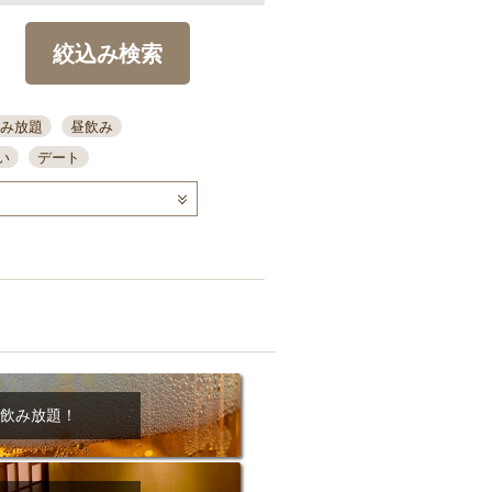
絞込み検索
み放題
昼飲み
い
デート
コース
ディナー
念日
泡盛
喫煙可
ーキ
歓迎会
宴会
部屋30名
カウンター
カクテル
送別会
ビ
飲み会
掘りごたつ
クーポン
結納・顔会わせ
飲み放題！
全面禁煙