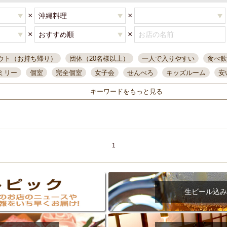
×
×
×
×
ウト（お持ち帰り）
団体（20名様以上）
一人で入りやすい
食べ飲
ミリー
個室
完全個室
女子会
せんべろ
キッズルーム
安
唄ライブ
サントリー
一人飲み
誕生日
大人数
飲み放題付き
キーワードをもっと見る
い飲み
コスパ最高
肉料理
模合
インスタ映え
座敷席
記
まで営業
半個室
ワイン
国際通り
生ビール込飲み放題
ステ
県産魚
焼鳥
忘年会コース
レモンサワー
観光客に人気
大
名
落ち着いた空間
4000円台コース
合コン
オリオンドラフト
1
本酒
鮮魚
大衆酒場
ノンアルコールビール
ウィスキー
テレ
ピザ
焼酎
カラオケ
デリバリー
寿司
クリスマス
和食
イ
県庁前駅周辺
大部屋40名
旭橋駅周辺
沖縄料理
スイーツ
生ビール込み
オリオン
海ぶどう
パスタ
民謡・生演奏
気軽に一杯
店内
アグー豚
プレミアムモルツ
貝づくし
燻製料理
美栄橋駅周辺