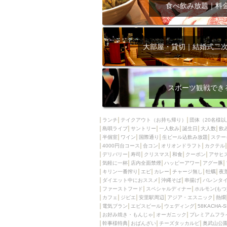
飲み放題付きコース3
食べ飲み放題｜料
キリン一番搾り
アレルギー対応可能
ダイエット中におス
大部屋・貸切｜結婚式二
ソファー
激辛料
ファーストフード
スクリーン
スペ
スポーツ観戦でき
カニ
カフェ
餃子
キリン
ランチ
テイクアウト（お持ち帰り）
団体（20名様以
島唄ライブ
サントリー
一人飲み
ホッピー
誕生日
大人数
焼肉
飲
半個室
ワイン
国際通り
生ビール込飲み放題
ステー
マイク
サッポロ
4000円台コース
合コン
オリオンドラフト
カクテル
デリバリー
寿司
クリスマス
和食
クーポン
アサヒ
市立病院前駅周辺
気軽に一杯
店内全面禁煙
ハッピーアワー
アグー豚
綺麗orお洒落なトイ
キリン一番搾り
エビ
カレー
チャージ無し
牡蠣
夜
ダイエット中におススメ
沖縄そば
串揚げ
バレンタ
クラフトビール
ファーストフード
スペシャルディナー
ホルモン(もつ
カフェ
ジビエ
安里駅周辺
アジア・エスニック
熱燗
壺川駅周辺
秋限
電気ブラン
エビスビール
ウェディング
58KACHA-
ラクレット
赤嶺
お好み焼き・もんじゃ
オーガニック
プレミアムフラ
幹事様特典
おばんざい
チーズタッカルビ
奥武山公