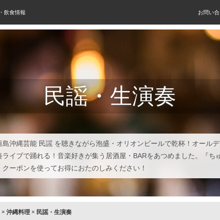
屋・飲食情報
お問い合
民謡・生演奏
垣島沖縄芸能 民謡 を聴きながら泡盛・オリオンビールで乾杯！オール
奏ライブで踊れる！音楽好きが集う居酒屋・BARをあつめました。『ち
』クーポンを使ってお得におたのしみください！
×
沖縄料理
×
民謡・生演奏