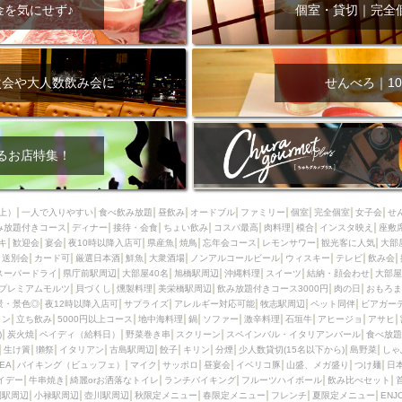
000円
肉の日
おもろまち駅周辺
オープンテラス
マトン・ラ
金を気にせず♪
個室・貸切｜完全
エビ
カレー
チャージ無し
牡蠣
夜景・景色◎
夜12時以降
牧志駅周辺
ペット同伴
ビアガーデン
チーズ
天ぷら
ラ
スメ
沖縄そば
串揚げ
バレンタイン
立ち飲み
5000円以上
次会や大人数飲み会に
せんべろ｜10
理
石垣牛
アヒージョ
アサヒ
割烹
女性専用トイレあり
スペシャルディナー
ホルモン(もつ)
炭火焼
ペイディ（給料日）
インバル・イタリアンバール
食べ放題
動物カフェ＆バー
屋富祖地
るお店特集！
ジビエ
安里駅周辺
アジア・エスニック
熱燗
生け簀
獺祭
分煙
少人数貸切(15名以下から)
島野菜
しゃぶしゃぶ
パクチー
上）
一人で入りやすい
食べ飲み放題
昼飲み
オードブル
ファミリー
個室
完全個室
女子会
せ
み放題付きコース
電気ブラン
ディナー
エビスビール
接待・会食
ちょい飲み
ウェディング
コスパ最高
肉料理
58KACHA-SEA
模合
インスタ映え
バイ
座敷
キ
歓迎会
宴会
夜10時以降入店可
県産魚
焼鳥
忘年会コース
レモンサワー
観光客に人気
大部
昼宴会
イベリコ豚
山盛、メガ盛り
つけ麺
日本そば
冬
送別会
カード可
厳選日本酒
鮮魚
大衆酒場
ノンアルコールビール
ウィスキー
テレビ
飲み会
スーパードライ
県庁前駅周辺
大部屋40名
旭橋駅周辺
沖縄料理
スイーツ
結納・顔会わせ
大部屋
中華
お好み焼き・もんじゃ
オーガニック
プレミアムフライデー
プレミアムモルツ
貝づくし
燻製料理
美栄橋駅周辺
飲み放題付きコース3000円
肉の日
おもろま
レ
ランチバイキング
フルーツハイボール
飲み比べセット
首里
景・景色◎
夜12時以降入店可
サプライズ
アレルギー対応可能
牧志駅周辺
ペット同伴
ビアガー
イン
立ち飲み
5000円以上コース
地中海料理
鍋
ソファー
激辛料理
石垣牛
アヒージョ
アサヒ
鉄板焼き
幹事様特典
おばんざい
チーズタッカルビ
奥武山公園
)
炭火焼
ペイディ（給料日）
野菜巻き串
スクリーン
スペインバル・イタリアンバール
食べ放題
生け簀
獺祭
イタリアン
古島駅周辺
餃子
キリン
分煙
少人数貸切(15名以下から)
島野菜
しゃ
定メニュー
春限定メニュー
フレンチ
夏限定メニュー
ENJOY 
SEA
バイキング（ビュッフェ）
マイク
サッポロ
昼宴会
イベリコ豚
山盛、メガ盛り
つけ麺
日
駅周辺
シードル
那覇空港駅周辺
儀保駅周辺
イデー
牛串焼き
綺麗orお洒落なトイレ
ランチバイキング
フルーツハイボール
飲み比べセット
園駅周辺
小禄駅周辺
壺川駅周辺
秋限定メニュー
春限定メニュー
フレンチ
夏限定メニュー
ENJ