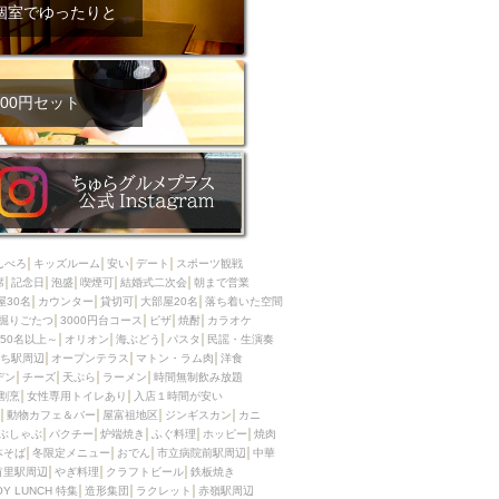
ム肉
洋食
個室でゆったりと
入店可
サプライズ
ーメン
時間無制飲み放題
コース
地中海料理
鍋
00円セット
入店１時間が安い
野菜巻き串
区
ジンギスカン
イタリアン
古島駅周辺
炉端焼き
ふぐ料理
んべろ
キッズルーム
安い
デート
スポーツ観戦
キング（ビュッフェ）
席
記念日
泡盛
喫煙可
結婚式二次会
朝まで営業
屋30名
カウンター
貸切可
大部屋20名
落ち着いた空間
限定メニュー
おでん
掘りごたつ
3000円台コース
ピザ
焼酎
カラオケ
50名以上～
オリオン
海ぶどう
パスタ
民謡・生演奏
牛串焼き
ち駅周辺
オープンテラス
マトン・ラム肉
洋食
駅周辺
やぎ料理
デン
チーズ
天ぷら
ラーメン
時間無制飲み放題
割烹
女性専用トイレあり
入店１時間が安い
駅周辺
小禄駅周辺
動物カフェ＆バー
屋富祖地区
ジンギスカン
カニ
ぶしゃぶ
パクチー
炉端焼き
ふぐ料理
ホッピー
焼肉
LUNCH 特集
造形集団
本そば
冬限定メニュー
おでん
市立病院前駅周辺
中華
首里駅周辺
やぎ料理
クラフトビール
鉄板焼き
OY LUNCH 特集
造形集団
ラクレット
赤嶺駅周辺