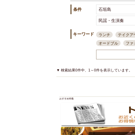
条件
キーワード
ランチ
テイクア
オードブル
ファ
スポーツ観戦
島
接待・会食
ちょ
結婚式二次会
朝
▼ 検索結果0件中、1～0件を表示しています。
夜10時以降入店可
貸切可
大部屋20
カード可
厳選日
おすすめ特集
3000円台コース
アサヒスーパードラ
大部屋50名以上～
ハッピーアワー