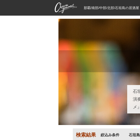
那覇/南部/中部/北部/石垣島の居酒
石
演
メ
検索結果
絞込み条件
石垣島