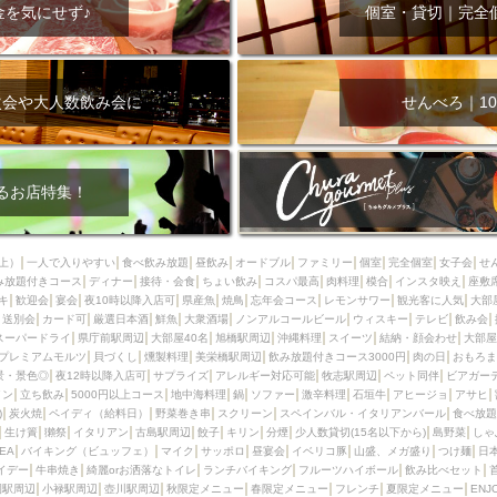
000円
肉の日
おもろまち駅周辺
オープンテラス
マトン・ラ
金を気にせず♪
個室・貸切｜完全
エビ
カレー
チャージ無し
牡蠣
夜景・景色◎
夜12時以降
牧志駅周辺
ペット同伴
ビアガーデン
チーズ
天ぷら
ラ
スメ
沖縄そば
串揚げ
バレンタイン
立ち飲み
5000円以上
次会や大人数飲み会に
せんべろ｜10
理
石垣牛
アヒージョ
アサヒ
割烹
女性専用トイレあり
スペシャルディナー
ホルモン(もつ)
炭火焼
ペイディ（給料日）
インバル・イタリアンバール
食べ放題
動物カフェ＆バー
屋富祖地
るお店特集！
ジビエ
安里駅周辺
アジア・エスニック
熱燗
生け簀
獺祭
分煙
少人数貸切(15名以下から)
島野菜
しゃぶしゃぶ
パクチー
上）
一人で入りやすい
食べ飲み放題
昼飲み
オードブル
ファミリー
個室
完全個室
女子会
せ
み放題付きコース
電気ブラン
ディナー
エビスビール
接待・会食
ちょい飲み
ウェディング
コスパ最高
肉料理
58KACHA-SEA
模合
インスタ映え
バイ
座敷
キ
歓迎会
宴会
夜10時以降入店可
県産魚
焼鳥
忘年会コース
レモンサワー
観光客に人気
大部
昼宴会
イベリコ豚
山盛、メガ盛り
つけ麺
日本そば
冬
送別会
カード可
厳選日本酒
鮮魚
大衆酒場
ノンアルコールビール
ウィスキー
テレビ
飲み会
スーパードライ
県庁前駅周辺
大部屋40名
旭橋駅周辺
沖縄料理
スイーツ
結納・顔会わせ
大部屋
中華
お好み焼き・もんじゃ
オーガニック
プレミアムフライデー
プレミアムモルツ
貝づくし
燻製料理
美栄橋駅周辺
飲み放題付きコース3000円
肉の日
おもろま
レ
ランチバイキング
フルーツハイボール
飲み比べセット
首里
景・景色◎
夜12時以降入店可
サプライズ
アレルギー対応可能
牧志駅周辺
ペット同伴
ビアガー
イン
立ち飲み
5000円以上コース
地中海料理
鍋
ソファー
激辛料理
石垣牛
アヒージョ
アサヒ
鉄板焼き
幹事様特典
おばんざい
チーズタッカルビ
奥武山公園
)
炭火焼
ペイディ（給料日）
野菜巻き串
スクリーン
スペインバル・イタリアンバール
食べ放題
生け簀
獺祭
イタリアン
古島駅周辺
餃子
キリン
分煙
少人数貸切(15名以下から)
島野菜
しゃ
定メニュー
春限定メニュー
フレンチ
夏限定メニュー
ENJOY 
SEA
バイキング（ビュッフェ）
マイク
サッポロ
昼宴会
イベリコ豚
山盛、メガ盛り
つけ麺
日
駅周辺
シードル
那覇空港駅周辺
儀保駅周辺
イデー
牛串焼き
綺麗orお洒落なトイレ
ランチバイキング
フルーツハイボール
飲み比べセット
園駅周辺
小禄駅周辺
壺川駅周辺
秋限定メニュー
春限定メニュー
フレンチ
夏限定メニュー
ENJ