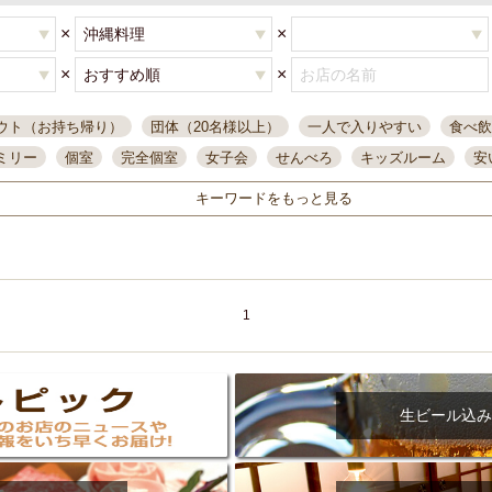
×
×
×
×
ウト（お持ち帰り）
団体（20名様以上）
一人で入りやすい
食べ飲
ミリー
個室
完全個室
女子会
せんべろ
キッズルーム
安
唄ライブ
サントリー
一人飲み
誕生日
大人数
飲み放題付き
キーワードをもっと見る
い飲み
コスパ最高
肉料理
模合
インスタ映え
座敷席
記
まで営業
半個室
ワイン
国際通り
生ビール込飲み放題
ステ
県産魚
焼鳥
忘年会コース
レモンサワー
観光客に人気
大
名
落ち着いた空間
4000円台コース
合コン
オリオンドラフト
1
本酒
鮮魚
大衆酒場
ノンアルコールビール
ウィスキー
テレ
ピザ
焼酎
カラオケ
デリバリー
寿司
クリスマス
和食
イ
県庁前駅周辺
大部屋40名
旭橋駅周辺
沖縄料理
スイーツ
生ビール込み
オリオン
海ぶどう
パスタ
民謡・生演奏
気軽に一杯
店内
アグー豚
プレミアムモルツ
貝づくし
燻製料理
美栄橋駅周辺