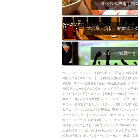
飲み放題付きコース3
食べ飲み放題｜料
キリン一番搾り
アレルギー対応可能
ダイエット中におス
大部屋・貸切｜結婚式二
ソファー
激辛料
ファーストフード
スクリーン
スペ
スポーツ観戦でき
カニ
カフェ
餃子
キリン
ランチ
テイクアウト（お持ち帰り）
団体（20名様以
島唄ライブ
サントリー
一人飲み
ホッピー
誕生日
大人数
焼肉
飲
半個室
ワイン
国際通り
生ビール込飲み放題
ステー
マイク
サッポロ
4000円台コース
合コン
オリオンドラフト
カクテル
デリバリー
寿司
クリスマス
和食
クーポン
アサヒ
市立病院前駅周辺
気軽に一杯
店内全面禁煙
ハッピーアワー
アグー豚
綺麗orお洒落なトイ
キリン一番搾り
エビ
カレー
チャージ無し
牡蠣
夜
ダイエット中におススメ
沖縄そば
串揚げ
バレンタ
クラフトビール
ファーストフード
スペシャルディナー
ホルモン(もつ
カフェ
ジビエ
安里駅周辺
アジア・エスニック
熱燗
壺川駅周辺
秋限
電気ブラン
エビスビール
ウェディング
58KACHA-
ラクレット
赤嶺
お好み焼き・もんじゃ
オーガニック
プレミアムフラ
幹事様特典
おばんざい
チーズタッカルビ
奥武山公