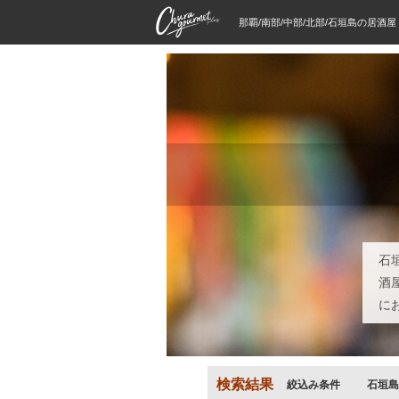
那覇/南部/中部/北部/石垣島の居酒
石
酒
に
検索結果
絞込み条件
石垣島