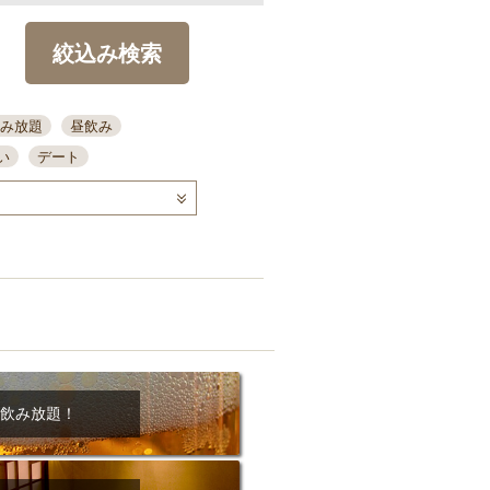
絞込み検索
み放題
昼飲み
い
デート
コース
ディナー
念日
泡盛
喫煙可
ーキ
歓迎会
宴会
部屋30名
カウンター
カクテル
送別会
ビ
飲み会
掘りごたつ
クーポン
結納・顔会わせ
飲み放題！
全面禁煙