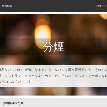
屋・飲食情報
お問い合
分煙
垣島タバコの匂いが気になる方にも、タバコを吸う愛煙家にも、うれし
屋・レストラン・カフェをあつめました。『ちゅらグルメ』クーポンを
おたのしみください！
×
沖縄料理
×
分煙