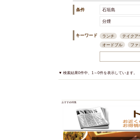
条件
キーワード
ランチ
テイクア
オードブル
ファ
スポーツ観戦
島
接待・会食
ちょ
結婚式二次会
朝
▼ 検索結果0件中、1～0件を表示しています。
夜10時以降入店可
貸切可
大部屋20
カード可
厳選日
おすすめ特集
3000円台コース
アサヒスーパードラ
大部屋50名以上～
ハッピーアワー