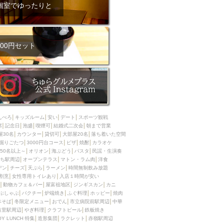
ム肉
洋食
個室でゆったりと
入店可
サプライズ
ーメン
時間無制飲み放題
コース
地中海料理
鍋
00円セット
入店１時間が安い
野菜巻き串
区
ジンギスカン
イタリアン
古島駅周辺
炉端焼き
ふぐ料理
んべろ
キッズルーム
安い
デート
スポーツ観戦
キング（ビュッフェ）
席
記念日
泡盛
喫煙可
結婚式二次会
朝まで営業
屋30名
カウンター
貸切可
大部屋20名
落ち着いた空間
限定メニュー
おでん
掘りごたつ
3000円台コース
ピザ
焼酎
カラオケ
50名以上～
オリオン
海ぶどう
パスタ
民謡・生演奏
牛串焼き
ち駅周辺
オープンテラス
マトン・ラム肉
洋食
駅周辺
やぎ料理
デン
チーズ
天ぷら
ラーメン
時間無制飲み放題
割烹
女性専用トイレあり
入店１時間が安い
駅周辺
小禄駅周辺
動物カフェ＆バー
屋富祖地区
ジンギスカン
カニ
ぶしゃぶ
パクチー
炉端焼き
ふぐ料理
ホッピー
焼肉
LUNCH 特集
造形集団
本そば
冬限定メニュー
おでん
市立病院前駅周辺
中華
首里駅周辺
やぎ料理
クラフトビール
鉄板焼き
OY LUNCH 特集
造形集団
ラクレット
赤嶺駅周辺