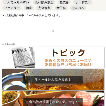
一人で入りやすい
食べ飲み放題
昼飲み
オードブル
ファミリー
個室
完全個室
女子会
せんべろ
キッズルーム
安い
デート
▼ 検索結果0件中、1～0件を表示しています。
1
おすすめ特集
生ビール込み飲み放題！
食べ飲み放題｜料金を気にせず♪