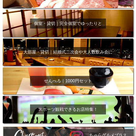
個室・貸切｜完全個室でゆったりと
大部屋・貸切｜結婚式二次会や大人数飲み会に
せんべろ｜1000円セット
スポーツ観戦できるお店特集！