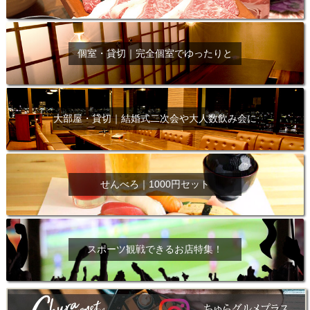
個室・貸切｜完全個室でゆったりと
大部屋・貸切｜結婚式二次会や大人数飲み会に
せんべろ｜1000円セット
スポーツ観戦できるお店特集！