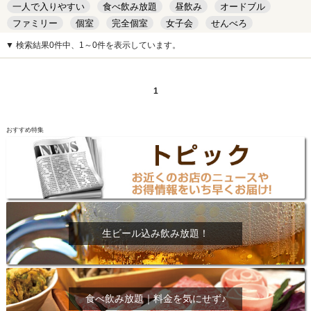
一人で入りやすい
食べ飲み放題
昼飲み
オードブル
ファミリー
個室
完全個室
女子会
せんべろ
キッズルーム
安い
デート
▼ 検索結果0件中、1～0件を表示しています。
1
おすすめ特集
生ビール込み飲み放題！
食べ飲み放題｜料金を気にせず♪