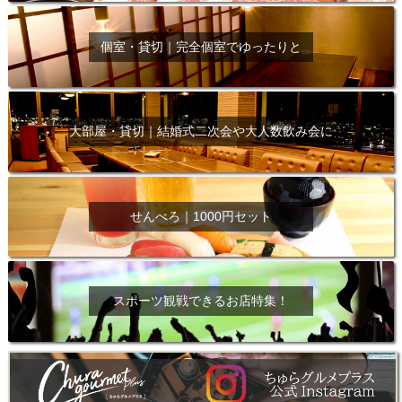
個室・貸切｜完全個室でゆったりと
大部屋・貸切｜結婚式二次会や大人数飲み会に
せんべろ｜1000円セット
スポーツ観戦できるお店特集！