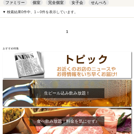
ファミリー
個室
完全個室
女子会
せんべろ
キッズルーム
安い
デート
▼ 検索結果0件中、1～0件を表示しています。
1
おすすめ特集
生ビール込み飲み放題！
食べ飲み放題｜料金を気にせず♪