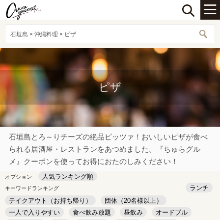
石垣島 × 沖縄料理 × ピザ
ピザ
石垣島とろ～りチーズの絶品ピッツァ！おいしいピザが食べ
られる居酒屋・レストランをあつめました。『ちゅらグル
メ』クーポンを使ってお得におたのしみください！
人気ランキング順
オプション
ランチ
キーワードランキング
テイクアウト（お持ち帰り）
団体（20名様以上）
一人で入りやすい
食べ飲み放題
昼飲み
オードブル