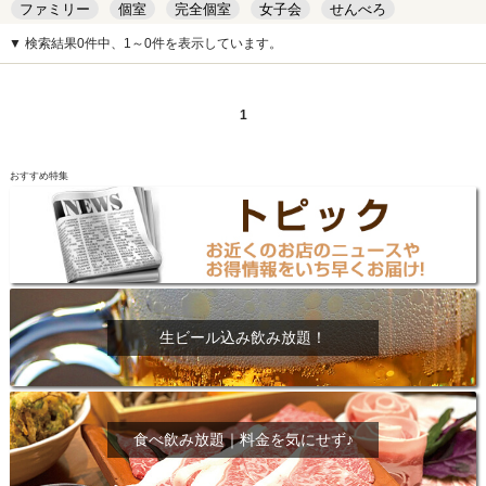
ファミリー
個室
完全個室
女子会
せんべろ
キッズルーム
安い
デート
▼ 検索結果0件中、1～0件を表示しています。
1
おすすめ特集
生ビール込み飲み放題！
食べ飲み放題｜料金を気にせず♪