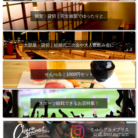
個室・貸切｜完全個室でゆったりと
大部屋・貸切｜結婚式二次会や大人数飲み会に
せんべろ｜1000円セット
スポーツ観戦できるお店特集！