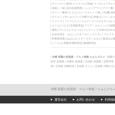
デリバリー
寿司
クリスマス
和食
クーポン
アサヒ
気軽に一杯
店内全面禁煙
ハッピーアワー
アグー豚
キリン一番搾り
エビ
カレー
チャージ無し
牡蠣
夜
ダイエット中におススメ
沖縄そば
串揚げ
バレンタ
ファーストフード
スペシャルディナー
ホルモン(もつ
カフェ
ジビエ
安里駅周辺
アジア・エスニック
熱燗
電気ブラン
エビスビール
ウェディング
58KACHA-
お好み焼き・もんじゃ
オーガニック
プレミアムフラ
幹事様特典
おばんざい
チーズタッカルビ
奥武山公
シードル
那覇空港駅周辺
儀保駅周辺
|
沖縄 那覇の居酒屋・グルメ情報 ちゅらグルメ
|
那覇グ
添市 居酒屋
|
沖縄市 居酒屋
|
北谷町 居酒屋
|
宜野湾市
屋
|
石垣島 沖縄料理
|
石垣島 カフェ
|
石垣島 沖縄そば
沖縄 那覇の居酒屋・グルメ情報｜ちゅらグル
運営会社
お問い合わせ
利用規