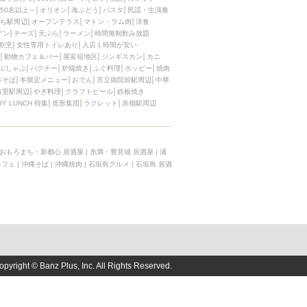
50名以上～
オリオン
海ぶどう
パスタ
民謡・生演奏
ち駅周辺
オープンテラス
マトン・ラム肉
洋食
デン
チーズ
天ぷら
ラーメン
時間無制飲み放題
割烹
女性専用トイレあり
入店１時間が安い
動物カフェ＆バー
屋富祖地区
ジンギスカン
カニ
ぶしゃぶ
パクチー
炉端焼き
ふぐ料理
ホッピー
焼肉
本そば
冬限定メニュー
おでん
市立病院前駅周辺
中華
首里駅周辺
やぎ料理
クラフトビール
鉄板焼き
OY LUNCH 特集
造形集団
ラクレット
赤嶺駅周辺
おもろまち・新都心 居酒屋
|
糸満・豊見城 居酒屋
|
浦
カフェ
|
沖縄そば
|
沖縄焼肉
|
石垣島グルメ
|
石垣島 居酒
opyright © Banz Plus, Inc. All Rights Reserved.