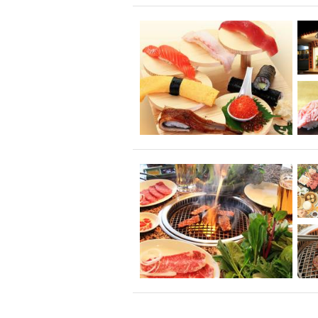
飲み放題付きコース3
キリン一番搾り
アレルギー対応可能
ダイエット中におス
ソファー
激辛料
ファーストフード
スクリーン
スペ
カニ
カフェ
餃子
キリン
ホッピー
焼肉
マイク
サッポロ
市立病院前駅周辺
綺麗orお洒落なトイ
クラフトビール
壺川駅周辺
秋限
ラクレット
赤嶺