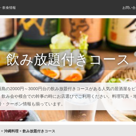
屋・飲食情報
お問い合
飲み放題付きコース
垣島の2000円～3000円台の飲み放題付きコースがある人気の居酒屋を
、飲み会や模合での幹事の時にお店選びでご利用ください。料理写真・
号・クーポン情報も揃っています。
×
沖縄料理
×
飲み放題付きコース