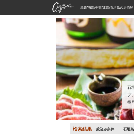
那覇/南部/中部/北部/石垣島の居酒
石
プ
番
検索結果
絞込み条件
石垣島