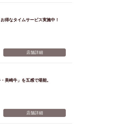
ム肉
洋食
入店可
サプライズ
ーメン
時間無制飲み放題
日お得なタイムサービス実施中！
コース
地中海料理
鍋
入店１時間が安い
野菜巻き串
区
ジンギスカン
店舗詳細
イタリアン
古島駅周辺
炉端焼き
ふぐ料理
キング（ビュッフェ）
牛・美崎牛」を五感で堪能。
限定メニュー
おでん
牛串焼き
駅周辺
やぎ料理
駅周辺
小禄駅周辺
店舗詳細
LUNCH 特集
造形集団