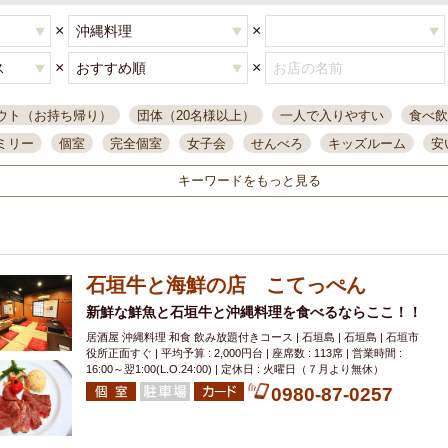
×
×
×
×
ウト（お持ち帰り）
団体（20名様以上）
一人で入りやすい
食べ飲
ミリー
個室
完全個室
女子会
せんべろ
キッズルーム
安
唄ライブ
サントリー
一人飲み
誕生日
大人数
飲み放題付き
キーワードをもっと見る
い飲み
コスパ最高
肉料理
模合
インスタ映え
座敷席
記
まで営業
半個室
ワイン
国際通り
生ビール込飲み放題
ステ
県産魚
焼鳥
忘年会コース
レモンサワー
観光客に人気
大
石垣牛と海鮮の店 こてっぺん
名
落ち着いた空間
4000円台コース
合コン
オリオンドラフト
本酒
鮮魚
新鮮な鮮魚と石垣牛と沖縄料理を食べるならここ！！
大衆酒場
ノンアルコールビール
ウィスキー
テレ
居酒屋 沖縄料理 和食 飲み放題付きコース | 石垣島 | 石垣島 | 石垣市
ピザ
焼酎
カラオケ
デリバリー
寿司
クリスマス
和食
役所正面すぐ | 平均予算 : 2,000円台 | 座席数 : 113席 | 営業時間 :
イ
県庁前駅周辺
大部屋40名
旭橋駅周辺
沖縄料理
スイーツ
16:00～翌1:00(L.O.24:00) | 定休日 : 火曜日（７月より無休）
0980-87-0257
オリオン
海ぶどう
パスタ
民謡・生演奏
気軽に一杯
店内
アグー豚
プレミアムモルツ
貝づくし
燻製料理
美栄橋駅周辺