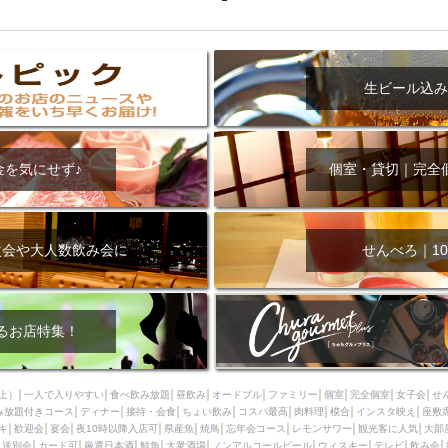
生ビール込み
金を気にせず♪
個室・貸切｜完全
次会や大人数飲み会に
せんべろ｜10
るお店特集！
上）
一人で入りやすい
食べ飲み放題
昼飲み
オードブル
ファミリー
個室
完全個室
女子会
せ
み放題付きコース
ディナー
接待・会食
ちょい飲み
コスパ最高
肉料理
模合
インスタ映え
座敷
キ
歓迎会
宴会
夜10時以降入店可
県産魚
焼鳥
忘年会コース
レモンサワー
観光客に人気
大部
送別会
カード可
厳選日本酒
鮮魚
大衆酒場
ノンアルコールビール
ウィスキー
テレビ
飲み会