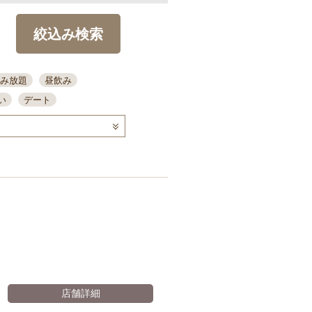
絞込み検索
み放題
昼飲み
い
デート
コース
ディナー
念日
泡盛
喫煙可
ーキ
歓迎会
宴会
部屋30名
カウンター
カクテル
送別会
ビ
飲み会
掘りごたつ
クーポン
結納・顔会わせ
全面禁煙
店舗詳細