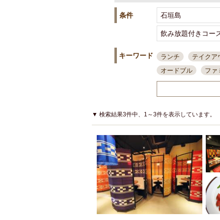
条件
キーワード
ランチ
テイクア
オードブル
ファ
スポーツ観戦
島
接待・会食
ちょ
結婚式二次会
朝
▼ 検索結果3件中、1～3件を表示しています。
夜10時以降入店可
貸切可
大部屋20
カード可
厳選日
3000円台コース
アサヒスーパードラ
大部屋50名以上～
ハッピーアワー