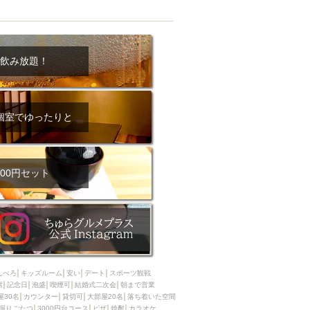
飲み放題！
個室でゆったりと
00円セット
んべろ
キッズルーム
安い
デート
スポーツ観戦
席
記念日
泡盛
喫煙可
結婚式二次会
朝まで営業
屋30名
カウンター
貸切可
大部屋20名
落ち着いた空間
掘りごたつ
3000円台コース
ピザ
焼酎
カラオケ