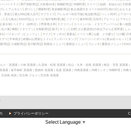
スーパードライ
県庁前駅周辺
大部屋40名
旭橋駅周辺
沖縄料理
スイーツ
結納・顔会わせ
大部屋
プレミアムモルツ
貝づくし
燻製料理
美栄橋駅周辺
飲み放題付きコース3000円
肉の日
おもろま
景・景色◎
夜12時以降入店可
サプライズ
アレルギー対応可能
牧志駅周辺
ペット同伴
ビアガー
イン
立ち飲み
5000円以上コース
地中海料理
鍋
ソファー
激辛料理
石垣牛
アヒージョ
アサヒ
)
炭火焼
ペイディ（給料日）
野菜巻き串
スクリーン
スペインバル・イタリアンバール
食べ放題
生け簀
獺祭
イタリアン
古島駅周辺
餃子
キリン
分煙
少人数貸切(15名以下から)
島野菜
しゃ
SEA
バイキング（ビュッフェ）
マイク
サッポロ
昼宴会
イベリコ豚
山盛、メガ盛り
つけ麺
日
イデー
牛串焼き
綺麗orお洒落なトイレ
ランチバイキング
フルーツハイボール
飲み比べセット
園駅周辺
小禄駅周辺
壺川駅周辺
秋限定メニュー
春限定メニュー
フレンチ
夏限定メニュー
ENJ
ルメ・居酒屋
|
小禄 居酒屋
|
久茂地・松尾 居酒屋
|
松山・久米・前島 居酒屋
|
牧志・安里 居酒屋
|
 居酒屋
|
嘉手納町 居酒屋
|
恩納村 居酒屋
|
名護 居酒屋
|
沖縄居酒屋
|
沖縄ランチ
|
沖縄料理
|
沖縄
|
石垣島 焼肉
|
宮古島 グルメ
|
宮古島 居酒屋
メ
約
プライバシーポリシー
C
Select Language
▼