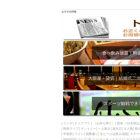
おすすめ特集
食べ飲み放題｜料
大部屋・貸切｜結婚式二
スポーツ観戦でき
ランチ
テイクアウト（お持ち帰り）
団体（20名様以
島唄ライブ
サントリー
一人飲み
誕生日
大人数
飲
半個室
ワイン
国際通り
生ビール込飲み放題
ステー
4000円台コース
合コン
オリオンドラフト
カクテル