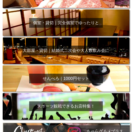
個室・貸切｜完全個室でゆったりと
大部屋・貸切｜結婚式二次会や大人数飲み会に
せんべろ｜1000円セット
スポーツ観戦できるお店特集！