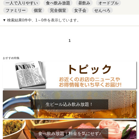
一人で入りやすい
食べ飲み放題
昼飲み
オードブル
ファミリー
個室
完全個室
女子会
せんべろ
キッズルーム
安い
デート
▼ 検索結果0件中、1～0件を表示しています。
1
おすすめ特集
生ビール込み飲み放題！
食べ飲み放題｜料金を気にせず♪