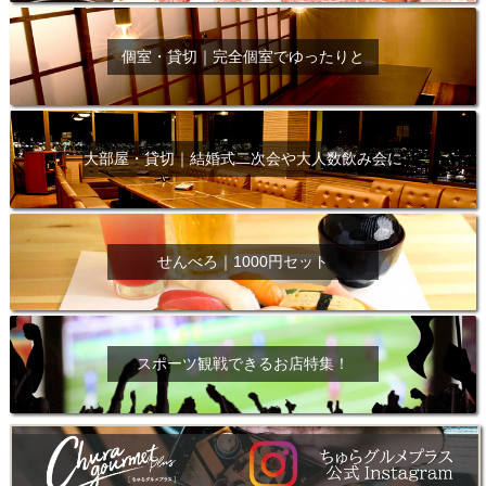
個室・貸切｜完全個室でゆったりと
大部屋・貸切｜結婚式二次会や大人数飲み会に
せんべろ｜1000円セット
スポーツ観戦できるお店特集！