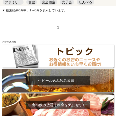
ファミリー
個室
完全個室
女子会
せんべろ
キッズルーム
安い
デート
▼ 検索結果0件中、1～0件を表示しています。
1
おすすめ特集
生ビール込み飲み放題！
食べ飲み放題｜料金を気にせず♪