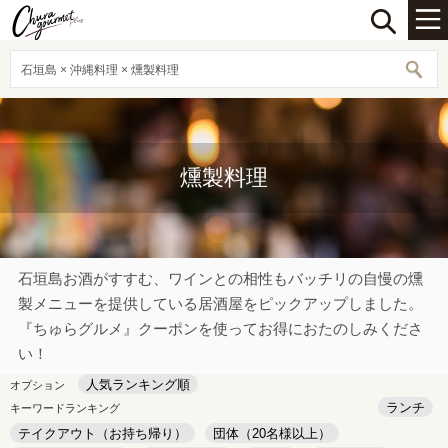
石垣島 × 沖縄料理 × 燻製料理
燻製料理
石垣島お酒がすすむ、ワインとの相性もバッチリの自慢の燻
製メニューを提供している居酒屋をピックアップしました。
『ちゅらグルメ』クーポンを使ってお得におたのしみくださ
い！
人気ランキング順
オプション
ランチ
キーワードランキング
テイクアウト（お持ち帰り）
団体（20名様以上）