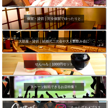
個室・貸切｜完全個室でゆったりと
大部屋・貸切｜結婚式二次会や大人数飲み会に
せんべろ｜1000円セット
スポーツ観戦できるお店特集！