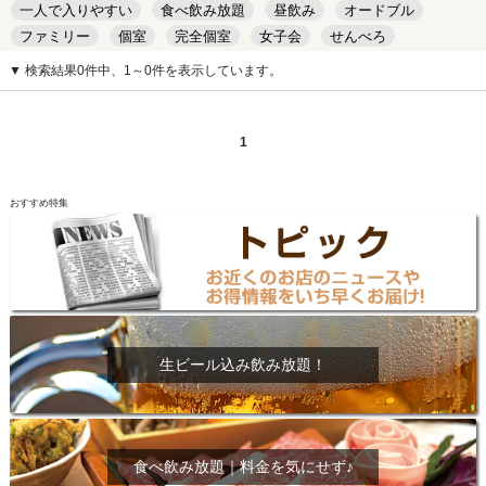
一人で入りやすい
食べ飲み放題
昼飲み
オードブル
ファミリー
個室
完全個室
女子会
せんべろ
キッズルーム
安い
デート
▼ 検索結果0件中、1～0件を表示しています。
1
おすすめ特集
生ビール込み飲み放題！
食べ飲み放題｜料金を気にせず♪