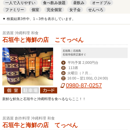
一人で入りやすい
食べ飲み放題
昼飲み
オードブル
ファミリー
個室
完全個室
女子会
せんべろ
キッズルーム
安い
デート
▼ 検索結果3件中、1～3件を表示しています。
居酒屋 沖縄料理 和食
石垣牛と海鮮の店 こてっぺん
石垣島｜石垣島
石垣市役所正面すぐ
平均予算 2,000円台
￥
113席
席
火曜日（７月よ
休
16:00～翌1:00(L.O.24:00)
営
り無休）
0980-87-0257
新鮮な鮮魚と石垣牛と沖縄料理を食べるならここ！！
居酒屋 創作料理 沖縄料理 和食
石垣牛と海鮮の店 てっぺん