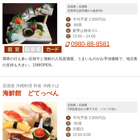
石垣島｜石垣島
石垣市公設市場から徒歩3分
平均予算 2,000円台
￥
89席
席
夏季は無休※12
休
15:00～24:00
営
月～毎週水曜定休
0980-88-8581
満席の日も多い石垣牛と海鮮の人気居酒屋。うまいものがお手頃価格で、地元客
の支持も大きい。15時OPEN。
居酒屋 沖縄料理 和食 沖縄そば
海鮮館 どてっぺん
石垣島｜石垣島
730交差点から車で５分 バイパス沿い
平均予算 2,000円台
￥
90席
席
月曜日
休
15:00‐0:00
営