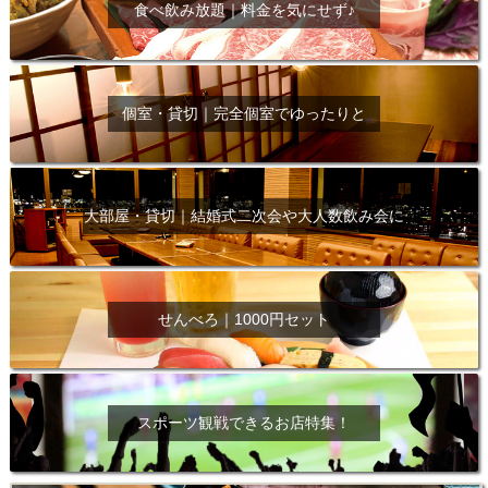
食べ飲み放題｜料金を気にせず♪
個室・貸切｜完全個室でゆったりと
大部屋・貸切｜結婚式二次会や大人数飲み会に
せんべろ｜1000円セット
スポーツ観戦できるお店特集！