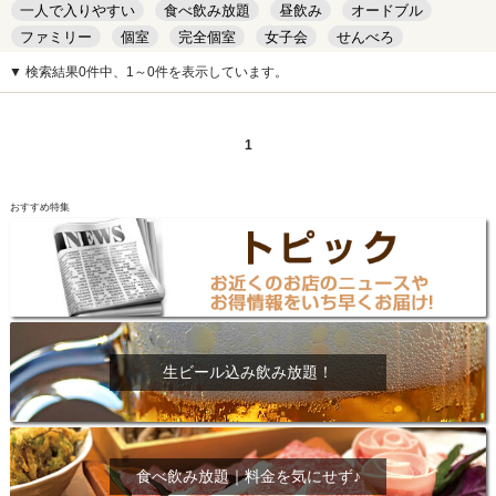
一人で入りやすい
食べ飲み放題
昼飲み
オードブル
ファミリー
個室
完全個室
女子会
せんべろ
キッズルーム
安い
デート
▼ 検索結果0件中、1～0件を表示しています。
1
おすすめ特集
生ビール込み飲み放題！
食べ飲み放題｜料金を気にせず♪