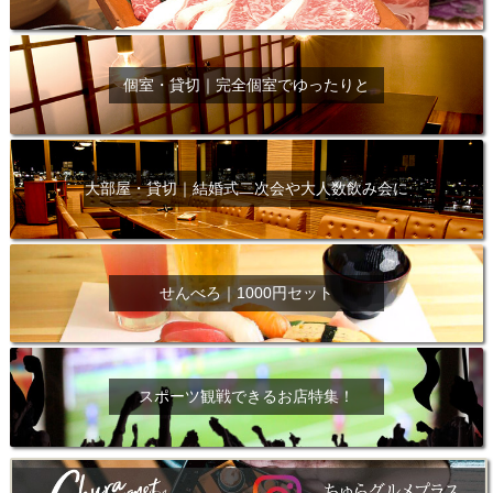
個室・貸切｜完全個室でゆったりと
大部屋・貸切｜結婚式二次会や大人数飲み会に
せんべろ｜1000円セット
スポーツ観戦できるお店特集！