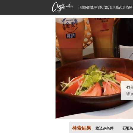
那覇/南部/中部/北部/石垣島の居酒
石
皆
検索結果
絞込み条件
石垣島