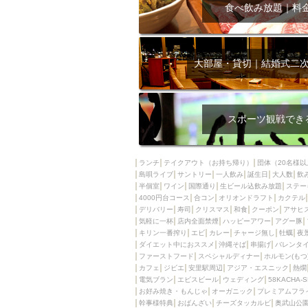
飲み放題付きコース3
食べ飲み放題｜料
キリン一番搾り
アレルギー対応可能
ダイエット中におス
大部屋・貸切｜結婚式二
ソファー
激辛料
ファーストフード
スクリーン
スペ
スポーツ観戦でき
カニ
カフェ
餃子
キリン
ランチ
テイクアウト（お持ち帰り）
団体（20名様以
島唄ライブ
サントリー
一人飲み
ホッピー
誕生日
大人数
焼肉
飲
半個室
ワイン
国際通り
生ビール込飲み放題
ステー
マイク
サッポロ
4000円台コース
合コン
オリオンドラフト
カクテル
デリバリー
寿司
クリスマス
和食
クーポン
アサヒ
市立病院前駅周辺
気軽に一杯
店内全面禁煙
ハッピーアワー
アグー豚
綺麗orお洒落なトイ
キリン一番搾り
エビ
カレー
チャージ無し
牡蠣
夜
ダイエット中におススメ
沖縄そば
串揚げ
バレンタ
クラフトビール
ファーストフード
スペシャルディナー
ホルモン(もつ
カフェ
ジビエ
安里駅周辺
アジア・エスニック
熱燗
壺川駅周辺
秋限
電気ブラン
エビスビール
ウェディング
58KACHA-
ラクレット
赤嶺
お好み焼き・もんじゃ
オーガニック
プレミアムフラ
幹事様特典
おばんざい
チーズタッカルビ
奥武山公