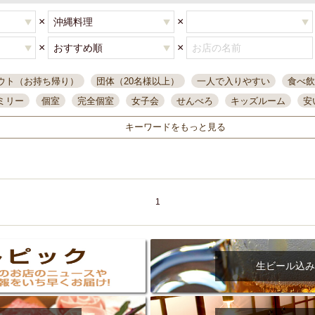
×
×
×
×
ウト（お持ち帰り）
団体（20名様以上）
一人で入りやすい
食べ飲
ミリー
個室
完全個室
女子会
せんべろ
キッズルーム
安
唄ライブ
サントリー
一人飲み
誕生日
大人数
飲み放題付き
キーワードをもっと見る
い飲み
コスパ最高
肉料理
模合
インスタ映え
座敷席
記
まで営業
半個室
ワイン
国際通り
生ビール込飲み放題
ステ
県産魚
焼鳥
忘年会コース
レモンサワー
観光客に人気
大
名
落ち着いた空間
4000円台コース
合コン
オリオンドラフト
1
本酒
鮮魚
大衆酒場
ノンアルコールビール
ウィスキー
テレ
ピザ
焼酎
カラオケ
デリバリー
寿司
クリスマス
和食
イ
県庁前駅周辺
大部屋40名
旭橋駅周辺
沖縄料理
スイーツ
生ビール込み
オリオン
海ぶどう
パスタ
民謡・生演奏
気軽に一杯
店内
アグー豚
プレミアムモルツ
貝づくし
燻製料理
美栄橋駅周辺