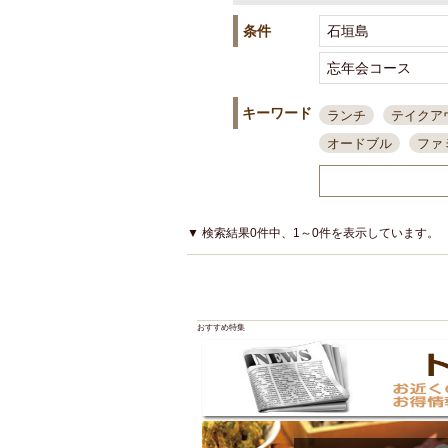
条件
キーワード
ランチ
テイクア
オードブル
ファ
スポーツ観戦
島
接待・会食
ちょ
結婚式二次会
朝
▼ 検索結果0件中、1～0件を表示しています。
夜10時以降入店可
貸切可
大部屋20
カード可
厳選日
おすすめ特集
3000円台コース
アサヒスーパードラ
大部屋50名以上～
ハッピーアワー