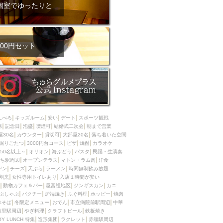
ム肉
洋食
個室でゆったりと
入店可
サプライズ
ーメン
時間無制飲み放題
コース
地中海料理
鍋
00円セット
入店１時間が安い
野菜巻き串
区
ジンギスカン
イタリアン
古島駅周辺
炉端焼き
ふぐ料理
んべろ
キッズルーム
安い
デート
スポーツ観戦
キング（ビュッフェ）
席
記念日
泡盛
喫煙可
結婚式二次会
朝まで営業
屋30名
カウンター
貸切可
大部屋20名
落ち着いた空間
限定メニュー
おでん
掘りごたつ
3000円台コース
ピザ
焼酎
カラオケ
50名以上～
オリオン
海ぶどう
パスタ
民謡・生演奏
牛串焼き
ち駅周辺
オープンテラス
マトン・ラム肉
洋食
駅周辺
やぎ料理
デン
チーズ
天ぷら
ラーメン
時間無制飲み放題
割烹
女性専用トイレあり
入店１時間が安い
駅周辺
小禄駅周辺
動物カフェ＆バー
屋富祖地区
ジンギスカン
カニ
ぶしゃぶ
パクチー
炉端焼き
ふぐ料理
ホッピー
焼肉
LUNCH 特集
造形集団
本そば
冬限定メニュー
おでん
市立病院前駅周辺
中華
首里駅周辺
やぎ料理
クラフトビール
鉄板焼き
OY LUNCH 特集
造形集団
ラクレット
赤嶺駅周辺