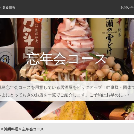
屋・飲食情報
お問い合
忘年会コース
垣島忘年会コースを用意している居酒屋をピックアップ！幹事様・団体
さまにとっておきのお店を一覧でご紹介します。ご予約はお早めに～♪
×
沖縄料理
×
忘年会コース