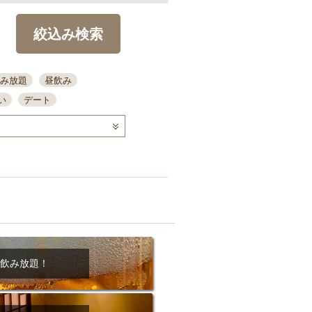
絞込み検索
み放題
昼飲み
い
デート
コース
ディナー
念日
泡盛
喫煙可
ーキ
歓迎会
宴会
部屋30名
カウンター
カクテル
送別会
ビ
飲み会
掘りごたつ
クーポン
結納・顔会わせ
飲み放題！
全面禁煙