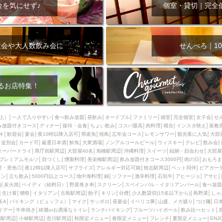
000円
肉の日
おもろまち駅周辺
オープンテラス
マトン・ラ
金を気にせず♪
個室・貸切｜完全
エビ
カレー
チャージ無し
牡蠣
夜景・景色◎
夜12時以降
牧志駅周辺
ペット同伴
ビアガーデン
チーズ
天ぷら
ラ
スメ
沖縄そば
串揚げ
バレンタイン
立ち飲み
5000円以上
次会や大人数飲み会に
せんべろ｜10
理
石垣牛
アヒージョ
アサヒ
割烹
女性専用トイレあり
スペシャルディナー
ホルモン(もつ)
炭火焼
ペイディ（給料日）
インバル・イタリアンバール
食べ放題
動物カフェ＆バー
屋富祖地
るお店特集！
ジビエ
安里駅周辺
アジア・エスニック
熱燗
生け簀
獺祭
分煙
少人数貸切(15名以下から)
島野菜
しゃぶしゃぶ
パクチー
上）
一人で入りやすい
食べ飲み放題
昼飲み
オードブル
ファミリー
個室
完全個室
女子会
せ
み放題付きコース
電気ブラン
ディナー
エビスビール
接待・会食
ちょい飲み
ウェディング
コスパ最高
肉料理
58KACHA-SEA
模合
インスタ映え
バイ
座敷
キ
歓迎会
宴会
夜10時以降入店可
県産魚
焼鳥
忘年会コース
レモンサワー
観光客に人気
大部
昼宴会
イベリコ豚
山盛、メガ盛り
つけ麺
日本そば
冬
送別会
カード可
厳選日本酒
鮮魚
大衆酒場
ノンアルコールビール
ウィスキー
テレビ
飲み会
スーパードライ
県庁前駅周辺
大部屋40名
旭橋駅周辺
沖縄料理
スイーツ
結納・顔会わせ
大部屋
中華
お好み焼き・もんじゃ
オーガニック
プレミアムフライデー
プレミアムモルツ
貝づくし
燻製料理
美栄橋駅周辺
飲み放題付きコース3000円
肉の日
おもろま
レ
ランチバイキング
フルーツハイボール
飲み比べセット
首里
景・景色◎
夜12時以降入店可
サプライズ
アレルギー対応可能
牧志駅周辺
ペット同伴
ビアガー
イン
立ち飲み
5000円以上コース
地中海料理
鍋
ソファー
激辛料理
石垣牛
アヒージョ
アサヒ
鉄板焼き
幹事様特典
おばんざい
チーズタッカルビ
奥武山公園
)
炭火焼
ペイディ（給料日）
野菜巻き串
スクリーン
スペインバル・イタリアンバール
食べ放題
生け簀
獺祭
イタリアン
古島駅周辺
餃子
キリン
分煙
少人数貸切(15名以下から)
島野菜
しゃ
定メニュー
春限定メニュー
フレンチ
夏限定メニュー
ENJOY 
SEA
バイキング（ビュッフェ）
マイク
サッポロ
昼宴会
イベリコ豚
山盛、メガ盛り
つけ麺
日
駅周辺
シードル
那覇空港駅周辺
儀保駅周辺
イデー
牛串焼き
綺麗orお洒落なトイレ
ランチバイキング
フルーツハイボール
飲み比べセット
園駅周辺
小禄駅周辺
壺川駅周辺
秋限定メニュー
春限定メニュー
フレンチ
夏限定メニュー
ENJ