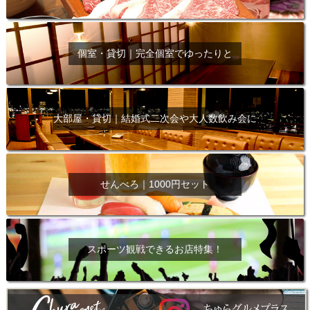
個室・貸切｜完全個室でゆったりと
大部屋・貸切｜結婚式二次会や大人数飲み会に
せんべろ｜1000円セット
スポーツ観戦できるお店特集！