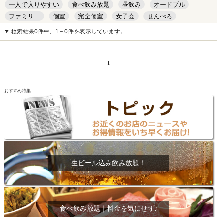
一人で入りやすい
食べ飲み放題
昼飲み
オードブル
ファミリー
個室
完全個室
女子会
せんべろ
キッズルーム
安い
デート
▼ 検索結果0件中、1～0件を表示しています。
1
おすすめ特集
生ビール込み飲み放題！
食べ飲み放題｜料金を気にせず♪