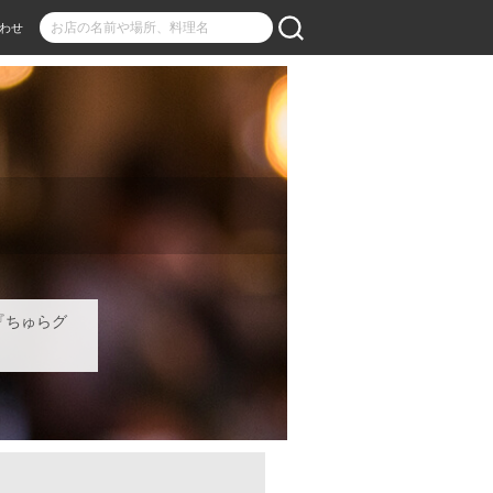
わせ
『ちゅらグ