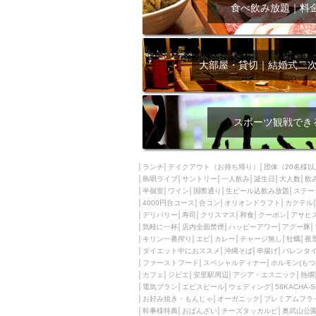
飲み放題付きコース3
食べ飲み放題｜料
キリン一番搾り
アレルギー対応可能
ダイエット中におス
大部屋・貸切｜結婚式二
ソファー
激辛料
ファーストフード
スクリーン
スペ
スポーツ観戦でき
カニ
カフェ
餃子
キリン
ランチ
テイクアウト（お持ち帰り）
団体（20名様以
島唄ライブ
サントリー
一人飲み
ホッピー
誕生日
大人数
焼肉
飲
半個室
ワイン
国際通り
生ビール込飲み放題
ステー
マイク
サッポロ
4000円台コース
合コン
オリオンドラフト
カクテル
デリバリー
寿司
クリスマス
和食
クーポン
アサヒ
市立病院前駅周辺
気軽に一杯
店内全面禁煙
ハッピーアワー
アグー豚
綺麗orお洒落なトイ
キリン一番搾り
エビ
カレー
チャージ無し
牡蠣
夜
ダイエット中におススメ
沖縄そば
串揚げ
バレンタ
クラフトビール
ファーストフード
スペシャルディナー
ホルモン(もつ
カフェ
ジビエ
安里駅周辺
アジア・エスニック
熱燗
壺川駅周辺
秋限
電気ブラン
エビスビール
ウェディング
58KACHA-
ラクレット
赤嶺
お好み焼き・もんじゃ
オーガニック
プレミアムフラ
幹事様特典
おばんざい
チーズタッカルビ
奥武山公