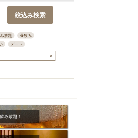
絞込み検索
み放題
昼飲み
い
デート
コース
ディナー
念日
泡盛
喫煙可
ーキ
歓迎会
宴会
部屋30名
カウンター
カクテル
送別会
ビ
飲み会
掘りごたつ
クーポン
結納・顔会わせ
飲み放題！
全面禁煙