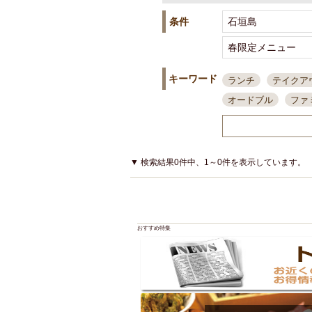
条件
キーワード
ランチ
テイクア
オードブル
ファ
スポーツ観戦
島
接待・会食
ちょ
結婚式二次会
朝
▼ 検索結果0件中、1～0件を表示しています。
夜10時以降入店可
貸切可
大部屋20
カード可
厳選日
おすすめ特集
3000円台コース
アサヒスーパードラ
大部屋50名以上～
ハッピーアワー