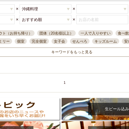
×
×
×
×
ウト（お持ち帰り）
団体（20名様以上）
一人で入りやすい
食べ飲
ミリー
個室
完全個室
女子会
せんべろ
キッズルーム
安
唄ライブ
サントリー
一人飲み
誕生日
大人数
飲み放題付き
キーワードをもっと見る
い飲み
コスパ最高
肉料理
模合
インスタ映え
座敷席
記
まで営業
半個室
ワイン
国際通り
生ビール込飲み放題
ステ
県産魚
焼鳥
忘年会コース
レモンサワー
観光客に人気
大
名
落ち着いた空間
4000円台コース
合コン
オリオンドラフト
1
本酒
鮮魚
大衆酒場
ノンアルコールビール
ウィスキー
テレ
ピザ
焼酎
カラオケ
デリバリー
寿司
クリスマス
和食
イ
県庁前駅周辺
大部屋40名
旭橋駅周辺
沖縄料理
スイーツ
生ビール込み
オリオン
海ぶどう
パスタ
民謡・生演奏
気軽に一杯
店内
アグー豚
プレミアムモルツ
貝づくし
燻製料理
美栄橋駅周辺