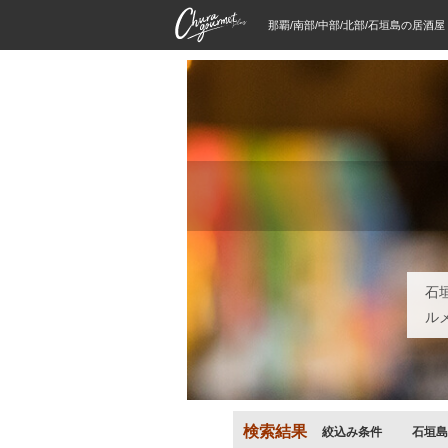
那覇/南部/中部/北部/石垣島の居酒
石
ル
検索結果
絞込み条件
石垣島