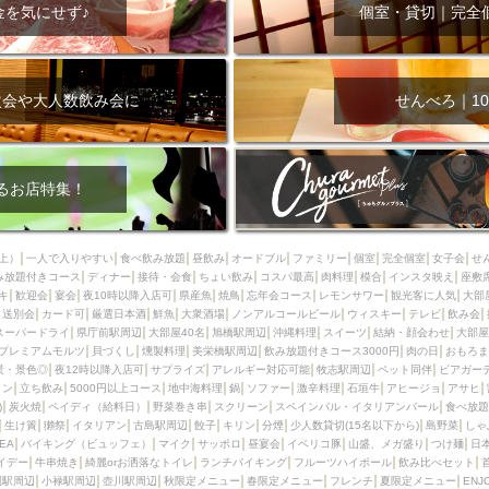
000円
肉の日
おもろまち駅周辺
オープンテラス
マトン・ラ
金を気にせず♪
個室・貸切｜完全
エビ
カレー
チャージ無し
牡蠣
夜景・景色◎
夜12時以降
牧志駅周辺
ペット同伴
ビアガーデン
チーズ
天ぷら
ラ
スメ
沖縄そば
串揚げ
バレンタイン
立ち飲み
5000円以上
次会や大人数飲み会に
せんべろ｜10
理
石垣牛
アヒージョ
アサヒ
割烹
女性専用トイレあり
スペシャルディナー
ホルモン(もつ)
炭火焼
ペイディ（給料日）
インバル・イタリアンバール
食べ放題
動物カフェ＆バー
屋富祖地
るお店特集！
ジビエ
安里駅周辺
アジア・エスニック
熱燗
生け簀
獺祭
分煙
少人数貸切(15名以下から)
島野菜
しゃぶしゃぶ
パクチー
上）
一人で入りやすい
食べ飲み放題
昼飲み
オードブル
ファミリー
個室
完全個室
女子会
せ
み放題付きコース
電気ブラン
ディナー
エビスビール
接待・会食
ちょい飲み
ウェディング
コスパ最高
肉料理
58KACHA-SEA
模合
インスタ映え
バイ
座敷
キ
歓迎会
宴会
夜10時以降入店可
県産魚
焼鳥
忘年会コース
レモンサワー
観光客に人気
大部
昼宴会
イベリコ豚
山盛、メガ盛り
つけ麺
日本そば
冬
送別会
カード可
厳選日本酒
鮮魚
大衆酒場
ノンアルコールビール
ウィスキー
テレビ
飲み会
スーパードライ
県庁前駅周辺
大部屋40名
旭橋駅周辺
沖縄料理
スイーツ
結納・顔会わせ
大部屋
中華
お好み焼き・もんじゃ
オーガニック
プレミアムフライデー
プレミアムモルツ
貝づくし
燻製料理
美栄橋駅周辺
飲み放題付きコース3000円
肉の日
おもろま
レ
ランチバイキング
フルーツハイボール
飲み比べセット
首里
景・景色◎
夜12時以降入店可
サプライズ
アレルギー対応可能
牧志駅周辺
ペット同伴
ビアガー
イン
立ち飲み
5000円以上コース
地中海料理
鍋
ソファー
激辛料理
石垣牛
アヒージョ
アサヒ
鉄板焼き
幹事様特典
おばんざい
チーズタッカルビ
奥武山公園
)
炭火焼
ペイディ（給料日）
野菜巻き串
スクリーン
スペインバル・イタリアンバール
食べ放題
生け簀
獺祭
イタリアン
古島駅周辺
餃子
キリン
分煙
少人数貸切(15名以下から)
島野菜
しゃ
定メニュー
春限定メニュー
フレンチ
夏限定メニュー
ENJOY 
SEA
バイキング（ビュッフェ）
マイク
サッポロ
昼宴会
イベリコ豚
山盛、メガ盛り
つけ麺
日
駅周辺
シードル
那覇空港駅周辺
儀保駅周辺
イデー
牛串焼き
綺麗orお洒落なトイレ
ランチバイキング
フルーツハイボール
飲み比べセット
園駅周辺
小禄駅周辺
壺川駅周辺
秋限定メニュー
春限定メニュー
フレンチ
夏限定メニュー
ENJ