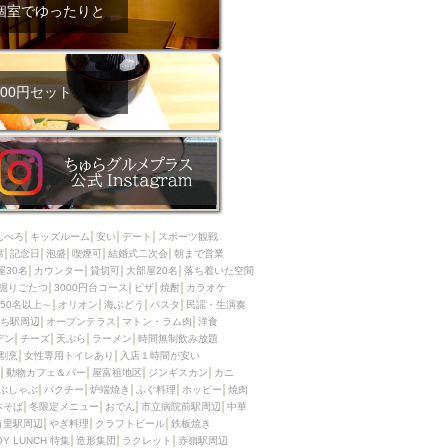
ム肉
洋食
個室でゆったりと
入店可
サプライズ
ーメン
時間無制飲み放題
コース
地中海料理
鍋
00円セット
入店１時間が安い
野菜巻き串
区
ジンギスカン
イタリアン
古島駅周辺
炉端焼き
ふぐ料理
んべろ
キッズルーム
安い
デート
スポーツ観戦
キング（ビュッフェ）
席
記念日
泡盛
喫煙可
結婚式二次会
朝まで営業
屋30名
カウンター
貸切可
大部屋20名
落ち着いた空間
限定メニュー
おでん
掘りごたつ
3000円台コース
ピザ
焼酎
カラオケ
50名以上～
オリオン
海ぶどう
パスタ
民謡・生演奏
牛串焼き
ち駅周辺
オープンテラス
マトン・ラム肉
洋食
駅周辺
やぎ料理
デン
チーズ
天ぷら
ラーメン
時間無制飲み放題
割烹
女性専用トイレあり
入店１時間が安い
駅周辺
小禄駅周辺
動物カフェ＆バー
屋富祖地区
ジンギスカン
カニ
ぶしゃぶ
パクチー
炉端焼き
ふぐ料理
ホッピー
焼肉
LUNCH 特集
造形集団
本そば
冬限定メニュー
おでん
市立病院前駅周辺
中華
首里駅周辺
やぎ料理
クラフトビール
鉄板焼き
OY LUNCH 特集
造形集団
ラクレット
赤嶺駅周辺