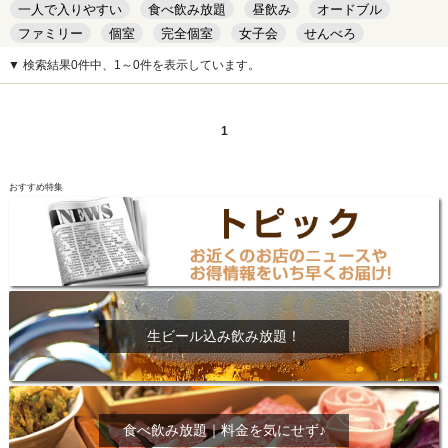
一人で入りやすい
食べ飲み放題
昼飲み
オードブル
ファミリー
個室
完全個室
女子会
せんべろ
キッズルーム
安い
デート
▼ 検索結果0件中、1～0件を表示しています。
1
おすすめ特集
生ビール込み飲み放題！
食べ飲み放題｜料金を気にせず♪