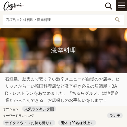
石垣島 × 沖縄料理 × 激辛料理
激辛料理
石垣島、脳天まで響く辛い激辛メニューが自慢のお店や、ピ
リッとからーい韓国料理店など激辛好き必見の居酒屋・BA
R・レストランをあつめました。『ちゅらグルメ』は地元企
業だからこそできる、お店探しのお手伝いをします！
人気ランキング順
オプション
ランチ
キーワードランキング
テイクアウト（お持ち帰り）
団体（20名様以上）