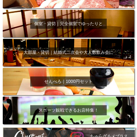
個室・貸切｜完全個室でゆったりと
大部屋・貸切｜結婚式二次会や大人数飲み会に
せんべろ｜1000円セット
スポーツ観戦できるお店特集！