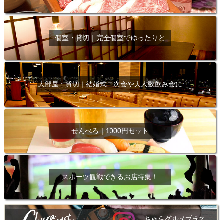
個室・貸切｜完全個室でゆったりと
大部屋・貸切｜結婚式二次会や大人数飲み会に
せんべろ｜1000円セット
スポーツ観戦できるお店特集！