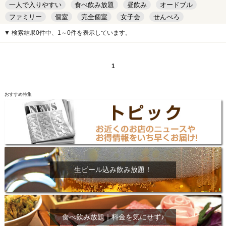
一人で入りやすい
食べ飲み放題
昼飲み
オードブル
ファミリー
個室
完全個室
女子会
せんべろ
キッズルーム
安い
デート
▼ 検索結果0件中、1～0件を表示しています。
1
おすすめ特集
生ビール込み飲み放題！
食べ飲み放題｜料金を気にせず♪