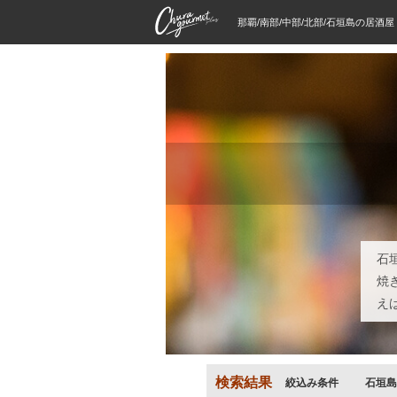
那覇/南部/中部/北部/石垣島の居酒
石
焼
え
検索結果
絞込み条件
石垣島