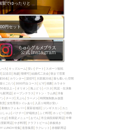
ム肉
洋食
個室でゆったりと
入店可
サプライズ
ーメン
時間無制飲み放題
コース
地中海料理
鍋
00円セット
入店１時間が安い
野菜巻き串
区
ジンギスカン
イタリアン
古島駅周辺
炉端焼き
ふぐ料理
んべろ
キッズルーム
安い
デート
スポーツ観戦
キング（ビュッフェ）
席
記念日
泡盛
喫煙可
結婚式二次会
朝まで営業
屋30名
カウンター
貸切可
大部屋20名
落ち着いた空間
限定メニュー
おでん
掘りごたつ
3000円台コース
ピザ
焼酎
カラオケ
50名以上～
オリオン
海ぶどう
パスタ
民謡・生演奏
牛串焼き
ち駅周辺
オープンテラス
マトン・ラム肉
洋食
駅周辺
やぎ料理
デン
チーズ
天ぷら
ラーメン
時間無制飲み放題
割烹
女性専用トイレあり
入店１時間が安い
駅周辺
小禄駅周辺
動物カフェ＆バー
屋富祖地区
ジンギスカン
カニ
ぶしゃぶ
パクチー
炉端焼き
ふぐ料理
ホッピー
焼肉
LUNCH 特集
造形集団
本そば
冬限定メニュー
おでん
市立病院前駅周辺
中華
首里駅周辺
やぎ料理
クラフトビール
鉄板焼き
OY LUNCH 特集
造形集団
ラクレット
赤嶺駅周辺