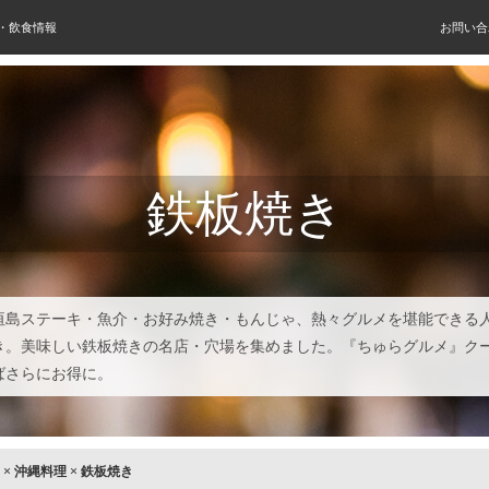
屋・飲食情報
お問い合
鉄板焼き
垣島ステーキ・魚介・お好み焼き・もんじゃ、熱々グルメを堪能できる
き。美味しい鉄板焼きの名店・穴場を集めました。『ちゅらグルメ』ク
ばさらにお得に。
×
沖縄料理
×
鉄板焼き