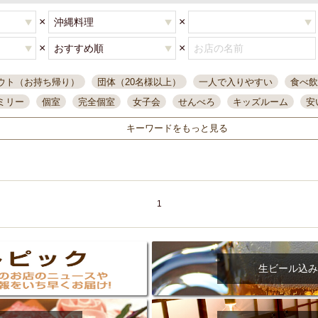
×
×
×
×
ウト（お持ち帰り）
団体（20名様以上）
一人で入りやすい
食べ飲
ミリー
個室
完全個室
女子会
せんべろ
キッズルーム
安
唄ライブ
サントリー
一人飲み
誕生日
大人数
飲み放題付き
キーワードをもっと見る
い飲み
コスパ最高
肉料理
模合
インスタ映え
座敷席
記
まで営業
半個室
ワイン
国際通り
生ビール込飲み放題
ステ
県産魚
焼鳥
忘年会コース
レモンサワー
観光客に人気
大
名
落ち着いた空間
4000円台コース
合コン
オリオンドラフト
1
本酒
鮮魚
大衆酒場
ノンアルコールビール
ウィスキー
テレ
ピザ
焼酎
カラオケ
デリバリー
寿司
クリスマス
和食
イ
県庁前駅周辺
大部屋40名
旭橋駅周辺
沖縄料理
スイーツ
生ビール込み
オリオン
海ぶどう
パスタ
民謡・生演奏
気軽に一杯
店内
アグー豚
プレミアムモルツ
貝づくし
燻製料理
美栄橋駅周辺