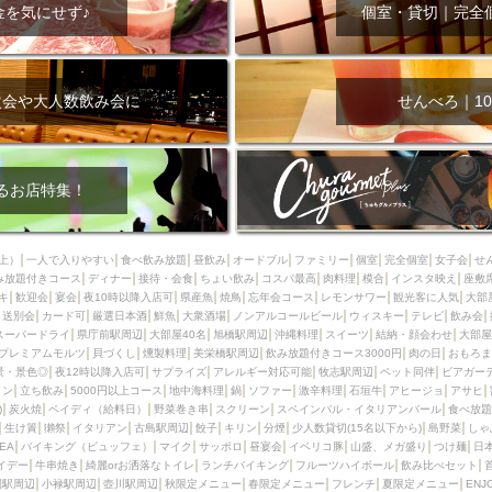
000円
肉の日
おもろまち駅周辺
オープンテラス
マトン・ラ
金を気にせず♪
個室・貸切｜完全
エビ
カレー
チャージ無し
牡蠣
夜景・景色◎
夜12時以降
牧志駅周辺
ペット同伴
ビアガーデン
チーズ
天ぷら
ラ
スメ
沖縄そば
串揚げ
バレンタイン
立ち飲み
5000円以上
次会や大人数飲み会に
せんべろ｜10
理
石垣牛
アヒージョ
アサヒ
割烹
女性専用トイレあり
スペシャルディナー
ホルモン(もつ)
炭火焼
ペイディ（給料日）
インバル・イタリアンバール
食べ放題
動物カフェ＆バー
屋富祖地
るお店特集！
ジビエ
安里駅周辺
アジア・エスニック
熱燗
生け簀
獺祭
分煙
少人数貸切(15名以下から)
島野菜
しゃぶしゃぶ
パクチー
上）
一人で入りやすい
食べ飲み放題
昼飲み
オードブル
ファミリー
個室
完全個室
女子会
せ
み放題付きコース
電気ブラン
ディナー
エビスビール
接待・会食
ちょい飲み
ウェディング
コスパ最高
肉料理
58KACHA-SEA
模合
インスタ映え
バイ
座敷
キ
歓迎会
宴会
夜10時以降入店可
県産魚
焼鳥
忘年会コース
レモンサワー
観光客に人気
大部
昼宴会
イベリコ豚
山盛、メガ盛り
つけ麺
日本そば
冬
送別会
カード可
厳選日本酒
鮮魚
大衆酒場
ノンアルコールビール
ウィスキー
テレビ
飲み会
スーパードライ
県庁前駅周辺
大部屋40名
旭橋駅周辺
沖縄料理
スイーツ
結納・顔会わせ
大部屋
中華
お好み焼き・もんじゃ
オーガニック
プレミアムフライデー
プレミアムモルツ
貝づくし
燻製料理
美栄橋駅周辺
飲み放題付きコース3000円
肉の日
おもろま
レ
ランチバイキング
フルーツハイボール
飲み比べセット
首里
景・景色◎
夜12時以降入店可
サプライズ
アレルギー対応可能
牧志駅周辺
ペット同伴
ビアガー
イン
立ち飲み
5000円以上コース
地中海料理
鍋
ソファー
激辛料理
石垣牛
アヒージョ
アサヒ
鉄板焼き
幹事様特典
おばんざい
チーズタッカルビ
奥武山公園
)
炭火焼
ペイディ（給料日）
野菜巻き串
スクリーン
スペインバル・イタリアンバール
食べ放題
生け簀
獺祭
イタリアン
古島駅周辺
餃子
キリン
分煙
少人数貸切(15名以下から)
島野菜
しゃ
定メニュー
春限定メニュー
フレンチ
夏限定メニュー
ENJOY 
SEA
バイキング（ビュッフェ）
マイク
サッポロ
昼宴会
イベリコ豚
山盛、メガ盛り
つけ麺
日
駅周辺
シードル
那覇空港駅周辺
儀保駅周辺
イデー
牛串焼き
綺麗orお洒落なトイレ
ランチバイキング
フルーツハイボール
飲み比べセット
園駅周辺
小禄駅周辺
壺川駅周辺
秋限定メニュー
春限定メニュー
フレンチ
夏限定メニュー
ENJ