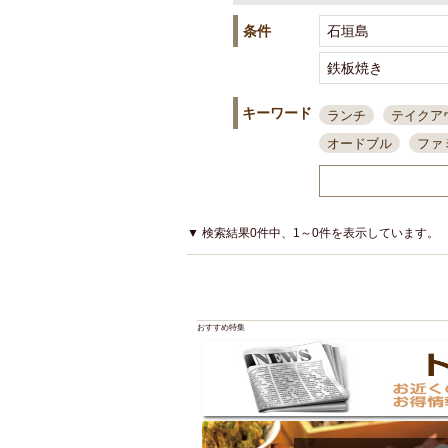
条件
キーワード
ランチ
テイクア
オードブル
ファ
スポーツ観戦
島
接待・会食
ちょ
結婚式二次会
朝
▼ 検索結果0件中、1～0件を表示しています。
夜10時以降入店可
貸切可
大部屋20
カード可
厳選日
おすすめ特集
3000円台コース
アサヒスーパードラ
大部屋50名以上～
ハッピーアワー