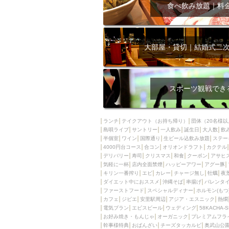
飲み放題付きコース3
食べ飲み放題｜料
キリン一番搾り
アレルギー対応可能
ダイエット中におス
大部屋・貸切｜結婚式二
ソファー
激辛料
ファーストフード
スクリーン
スペ
スポーツ観戦でき
カニ
カフェ
餃子
キリン
ランチ
テイクアウト（お持ち帰り）
団体（20名様以
島唄ライブ
サントリー
一人飲み
ホッピー
誕生日
大人数
焼肉
飲
半個室
ワイン
国際通り
生ビール込飲み放題
ステー
マイク
サッポロ
4000円台コース
合コン
オリオンドラフト
カクテル
デリバリー
寿司
クリスマス
和食
クーポン
アサヒ
市立病院前駅周辺
気軽に一杯
店内全面禁煙
ハッピーアワー
アグー豚
綺麗orお洒落なトイ
キリン一番搾り
エビ
カレー
チャージ無し
牡蠣
夜
ダイエット中におススメ
沖縄そば
串揚げ
バレンタ
クラフトビール
ファーストフード
スペシャルディナー
ホルモン(もつ
カフェ
ジビエ
安里駅周辺
アジア・エスニック
熱燗
壺川駅周辺
秋限
電気ブラン
エビスビール
ウェディング
58KACHA-
ラクレット
赤嶺
お好み焼き・もんじゃ
オーガニック
プレミアムフラ
幹事様特典
おばんざい
チーズタッカルビ
奥武山公