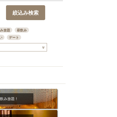
絞込み検索
み放題
昼飲み
い
デート
コース
ディナー
念日
泡盛
喫煙可
ーキ
歓迎会
宴会
部屋30名
カウンター
カクテル
送別会
ビ
飲み会
掘りごたつ
クーポン
結納・顔会わせ
飲み放題！
全面禁煙