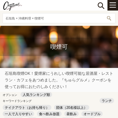
石垣島 × 沖縄料理 × 喫煙可
喫煙可
石垣島喫煙OK！愛煙家にうれしい喫煙可能な居酒屋・レスト
ラン・カフェをあつめました。『ちゅらグルメ』クーポンを
使ってお得におたのしみください！
人気ランキング順
オプション
ランチ
キーワードランキング
テイクアウト（お持ち帰り）
団体（20名様以上）
一人で入りやすい
食べ飲み放題
昼飲み
オードブル