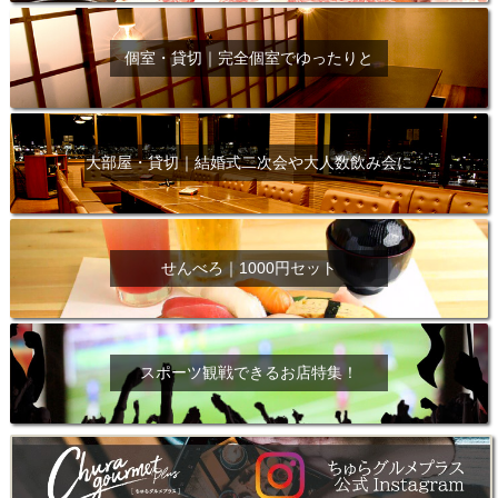
個室・貸切｜完全個室でゆったりと
大部屋・貸切｜結婚式二次会や大人数飲み会に
せんべろ｜1000円セット
スポーツ観戦できるお店特集！