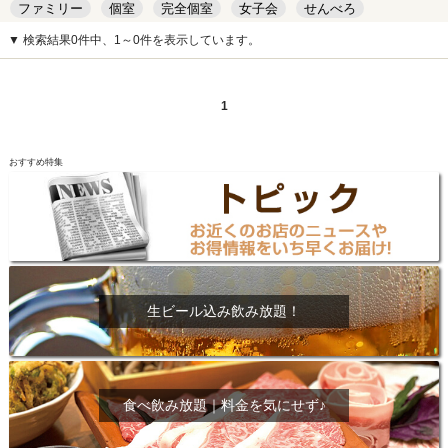
ファミリー
個室
完全個室
女子会
せんべろ
キッズルーム
安い
デート
▼ 検索結果0件中、1～0件を表示しています。
1
おすすめ特集
生ビール込み飲み放題！
食べ飲み放題｜料金を気にせず♪