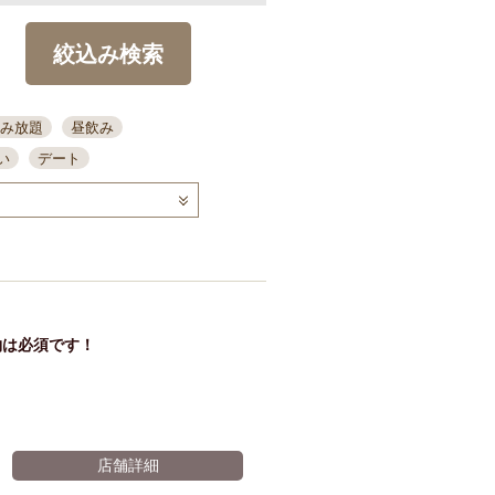
絞込み検索
み放題
昼飲み
い
デート
コース
ディナー
念日
泡盛
喫煙可
ーキ
歓迎会
宴会
部屋30名
カウンター
カクテル
送別会
約は必須です！
ビ
飲み会
掘りごたつ
クーポン
結納・顔会わせ
全面禁煙
店舗詳細