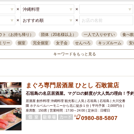
×
×
×
×
ウト（お持ち帰り）
団体（20名様以上）
一人で入りやすい
食べ飲
ミリー
個室
完全個室
女子会
せんべろ
キッズルーム
安
唄ライブ
サントリー
一人飲み
誕生日
大人数
飲み放題付き
キーワードをもっと見る
い飲み
コスパ最高
肉料理
模合
インスタ映え
座敷席
記
まで営業
半個室
ワイン
国際通り
生ビール込飲み放題
ステ
県産魚
焼鳥
忘年会コース
レモンサワー
観光客に人気
大
まぐろ専門居酒屋 ひとし 石敢當店
名
落ち着いた空間
4000円台コース
合コン
オリオンドラフト
本酒
鮮魚
石垣島の名店居酒屋。マグロの鮮度が大人気の理由！予
大衆酒場
ノンアルコールビール
ウィスキー
テレ
居酒屋 創作料理 沖縄料理 観光客に人気 | 石垣島 | 石垣島 | 大川交番
ピザ
焼酎
カラオケ
デリバリー
寿司
クリスマス
和食
隣 ホテルベルハーモニーから北に徒歩１分 | 平均予算 : 2,000円台 |
イ
県庁前駅周辺
大部屋40名
旭橋駅周辺
沖縄料理
スイーツ
座席数 : 150席 | 営業時間 : 17:00～24:00 | 定休日 : 日曜日
0980-88-5807
オリオン
海ぶどう
パスタ
民謡・生演奏
気軽に一杯
店内
アグー豚
プレミアムモルツ
貝づくし
燻製料理
美栄橋駅周辺