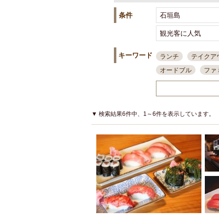
条件
キーワード
ランチ
テイクア
オードブル
ファ
スポーツ観戦
島
接待・会食
ちょ
結婚式二次会
朝
▼ 検索結果6件中、1～6件を表示しています。
夜10時以降入店可
貸切可
大部屋20
カード可
厳選日
3000円台コース
アサヒスーパードラ
大部屋50名以上～
ハッピーアワー