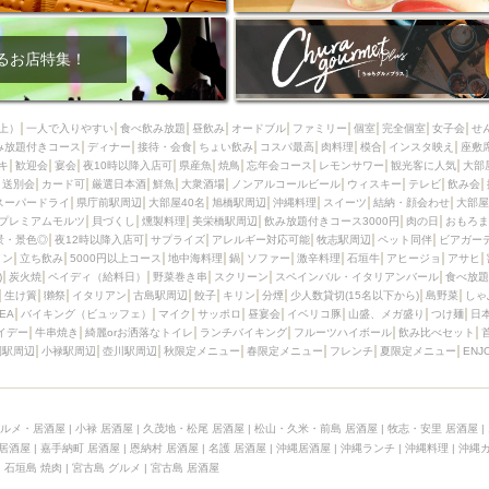
るお店特集！
上）
一人で入りやすい
食べ飲み放題
昼飲み
オードブル
ファミリー
個室
完全個室
女子会
せ
み放題付きコース
ディナー
接待・会食
ちょい飲み
コスパ最高
肉料理
模合
インスタ映え
座敷
キ
歓迎会
宴会
夜10時以降入店可
県産魚
焼鳥
忘年会コース
レモンサワー
観光客に人気
大部
送別会
カード可
厳選日本酒
鮮魚
大衆酒場
ノンアルコールビール
ウィスキー
テレビ
飲み会
スーパードライ
県庁前駅周辺
大部屋40名
旭橋駅周辺
沖縄料理
スイーツ
結納・顔会わせ
大部屋
プレミアムモルツ
貝づくし
燻製料理
美栄橋駅周辺
飲み放題付きコース3000円
肉の日
おもろま
景・景色◎
夜12時以降入店可
サプライズ
アレルギー対応可能
牧志駅周辺
ペット同伴
ビアガー
イン
立ち飲み
5000円以上コース
地中海料理
鍋
ソファー
激辛料理
石垣牛
アヒージョ
アサヒ
)
炭火焼
ペイディ（給料日）
野菜巻き串
スクリーン
スペインバル・イタリアンバール
食べ放題
生け簀
獺祭
イタリアン
古島駅周辺
餃子
キリン
分煙
少人数貸切(15名以下から)
島野菜
しゃ
SEA
バイキング（ビュッフェ）
マイク
サッポロ
昼宴会
イベリコ豚
山盛、メガ盛り
つけ麺
日
イデー
牛串焼き
綺麗orお洒落なトイレ
ランチバイキング
フルーツハイボール
飲み比べセット
園駅周辺
小禄駅周辺
壺川駅周辺
秋限定メニュー
春限定メニュー
フレンチ
夏限定メニュー
ENJ
ルメ・居酒屋
|
小禄 居酒屋
|
久茂地・松尾 居酒屋
|
松山・久米・前島 居酒屋
|
牧志・安里 居酒屋
|
 居酒屋
|
嘉手納町 居酒屋
|
恩納村 居酒屋
|
名護 居酒屋
|
沖縄居酒屋
|
沖縄ランチ
|
沖縄料理
|
沖縄
|
石垣島 焼肉
|
宮古島 グルメ
|
宮古島 居酒屋