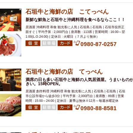
000円
肉の日
おもろまち駅周辺
オープンテラス
マトン・ラ
エビ
カレー
チャージ無し
牡蠣
夜景・景色◎
夜12時以降
石垣牛と海鮮の店 こてっぺん
牧志駅周辺
ペット同伴
ビアガーデン
チーズ
天ぷら
ラ
新鮮な鮮魚と石垣牛と沖縄料理を食べるならここ！！
スメ
沖縄そば
串揚げ
バレンタイン
立ち飲み
5000円以上
居酒屋 沖縄料理 和食 観光客に人気 | 石垣島 | 石垣島 | 石垣市役所正
面すぐ | 平均予算 : 2,000円台 | 座席数 : 113席 | 営業時間 : 16:00～翌
理
石垣牛
アヒージョ
アサヒ
割烹
女性専用トイレあり
1:00(L.O.24:00) | 定休日 : 火曜日（７月より無休）
スペシャルディナー
ホルモン(もつ)
炭火焼
ペイディ（給料日）
0980-87-0257
インバル・イタリアンバール
食べ放題
動物カフェ＆バー
屋富祖地
ジビエ
安里駅周辺
アジア・エスニック
熱燗
生け簀
獺祭
分煙
少人数貸切(15名以下から)
島野菜
しゃぶしゃぶ
パクチー
石垣牛と海鮮の店 てっぺん
電気ブラン
エビスビール
ウェディング
58KACHA-SEA
バイ
満席の日も多い石垣牛と海鮮の人気居酒屋。うまいもの
きい。15時OPEN。
昼宴会
イベリコ豚
山盛、メガ盛り
つけ麺
日本そば
冬
居酒屋 創作料理 沖縄料理 和食 観光客に人気 | 石垣島 | 石垣島 | 石垣
中華
お好み焼き・もんじゃ
オーガニック
プレミアムフライデー
市公設市場から徒歩3分 | 平均予算 : 2,000円台 | 座席数 : 89席 | 営業
レ
ランチバイキング
フルーツハイボール
飲み比べセット
首里
時間 : 15:00～24:00 | 定休日 : 夏季は無休※12月～毎週水曜定休
0980-88-8581
鉄板焼き
幹事様特典
おばんざい
チーズタッカルビ
奥武山公園
定メニュー
春限定メニュー
フレンチ
夏限定メニュー
ENJOY 
駅周辺
シードル
那覇空港駅周辺
儀保駅周辺