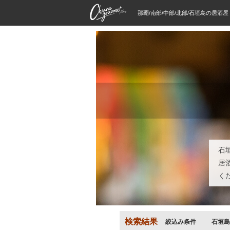
那覇/南部/中部/北部/石垣島の居酒
石
居
く
検索結果
絞込み条件
石垣島