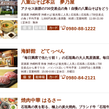
八重山そば本店 夢乃屋
アクセス抜群の730交差点の角！自慢の八重山そばをどう
居酒屋 沖縄料理 沖縄そば 観光客に人気 | 石垣島 | 石垣島 | 730交差点
の角 | 平均予算 : 1,000円未満 | 座席数 : 80席 | 営業時間 : 11:00-21:00
| 定休日 : 無休
0980-88-1222
海鮮館 どてっぺん
「毎日満席で当たり前！」の石垣島の大人気居酒屋。毎
居酒屋 沖縄料理 和食 沖縄そば 観光客に人気 | 石垣島 | 石垣島 | 730
交差点から車で５分 バイパス沿い | 平均予算 : 2,000円台 | 座席数 :
90席 | 営業時間 : 15:00‐0:00 | 定休日 : 月曜日
0980-84-2121
焼肉中華 はるさー
石垣島の夜を彩る、極上の炭火焼肉。ブランド牛「石垣