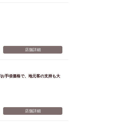
ム肉
洋食
入店可
サプライズ
ーメン
時間無制飲み放題
コース
地中海料理
鍋
入店１時間が安い
野菜巻き串
区
ジンギスカン
店舗詳細
イタリアン
古島駅周辺
炉端焼き
ふぐ料理
キング（ビュッフェ）
がお手頃価格で、地元客の支持も大
限定メニュー
おでん
牛串焼き
駅周辺
やぎ料理
駅周辺
小禄駅周辺
店舗詳細
LUNCH 特集
造形集団