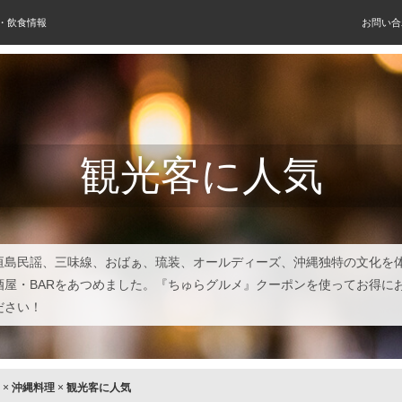
屋・飲食情報
お問い合
観光客に人気
垣島民謡、三味線、おばぁ、琉装、オールディーズ、沖縄独特の文化を
酒屋・BARをあつめました。『ちゅらグルメ』クーポンを使ってお得に
ださい！
×
沖縄料理
×
観光客に人気