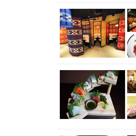
飲み放題付きコース3
キリン一番搾り
アレルギー対応可能
ダイエット中におス
ソファー
激辛料
ファーストフード
スクリーン
スペ
カニ
カフェ
餃子
キリン
ホッピー
焼肉
マイク
サッポロ
市立病院前駅周辺
綺麗orお洒落なトイ
クラフトビール
壺川駅周辺
秋限
ラクレット
赤嶺