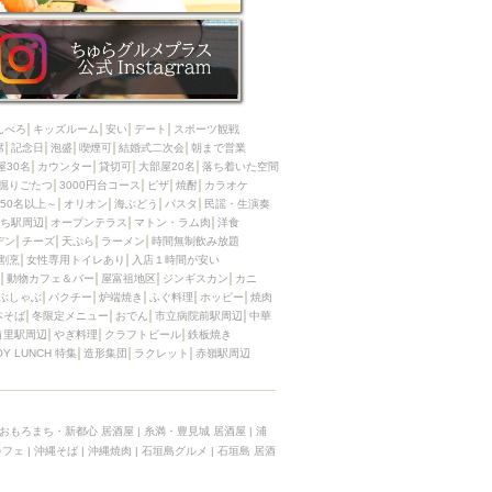
んべろ
キッズルーム
安い
デート
スポーツ観戦
席
記念日
泡盛
喫煙可
結婚式二次会
朝まで営業
屋30名
カウンター
貸切可
大部屋20名
落ち着いた空間
掘りごたつ
3000円台コース
ピザ
焼酎
カラオケ
50名以上～
オリオン
海ぶどう
パスタ
民謡・生演奏
ち駅周辺
オープンテラス
マトン・ラム肉
洋食
デン
チーズ
天ぷら
ラーメン
時間無制飲み放題
割烹
女性専用トイレあり
入店１時間が安い
動物カフェ＆バー
屋富祖地区
ジンギスカン
カニ
ぶしゃぶ
パクチー
炉端焼き
ふぐ料理
ホッピー
焼肉
本そば
冬限定メニュー
おでん
市立病院前駅周辺
中華
首里駅周辺
やぎ料理
クラフトビール
鉄板焼き
OY LUNCH 特集
造形集団
ラクレット
赤嶺駅周辺
おもろまち・新都心 居酒屋
|
糸満・豊見城 居酒屋
|
浦
カフェ
|
沖縄そば
|
沖縄焼肉
|
石垣島グルメ
|
石垣島 居酒