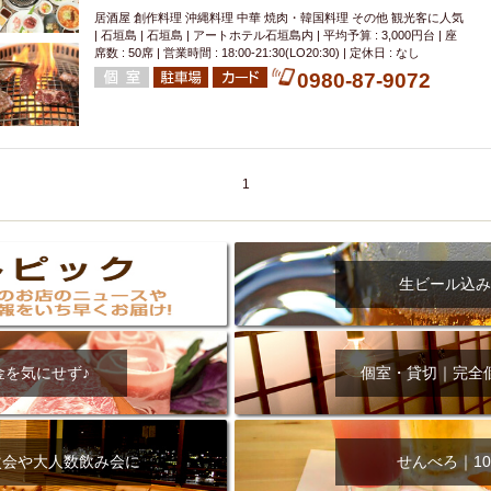
居酒屋 創作料理 沖縄料理 中華 焼肉・韓国料理 その他 観光客に人気
| 石垣島 | 石垣島 | アートホテル石垣島内 | 平均予算 : 3,000円台 | 座
席数 : 50席 | 営業時間 : 18:00-21:30(LO20:30) | 定休日 : なし
0980-87-9072
1
生ビール込み
金を気にせず♪
個室・貸切｜完全
次会や大人数飲み会に
せんべろ｜10