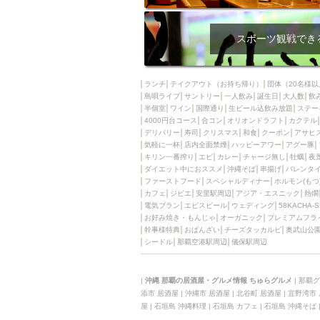
スポーツ観戦でき
ランチ
テイクアウト（お持ち帰り）
団体（20名様以
島唄ライブ
サントリー
一人飲み
誕生日
大人数
飲
半個室
ワイン
国際通り
生ビール込飲み放題
ステー
4000円台コース
合コン
オリオンドラフト
カクテル
デリバリー
寿司
クリスマス
和食
クーポン
アサヒ
気軽に一杯
店内全面禁煙
ハッピーアワー
アグー豚
キリン一番搾り
エビ
カレー
チャージ無し
牡蠣
夜
ダイエット中におススメ
沖縄そば
串揚げ
バレンタ
ファーストフード
スペシャルディナー
ホルモン(もつ
カフェ
ジビエ
安里駅周辺
アジア・エスニック
熱燗
電気ブラン
エビスビール
ウェディング
58KACHA-
お好み焼き・もんじゃ
オーガニック
プレミアムフラ
幹事様特典
おばんざい
チーズタッカルビ
奥武山公
シードル
那覇空港駅周辺
儀保駅周辺
|
沖縄 那覇の居酒屋・グルメ情報 ちゅらグルメ
|
那覇グ
添市 居酒屋
|
沖縄市 居酒屋
|
北谷町 居酒屋
|
宜野湾市
屋
|
石垣島 沖縄料理
|
石垣島 カフェ
|
石垣島 沖縄そば