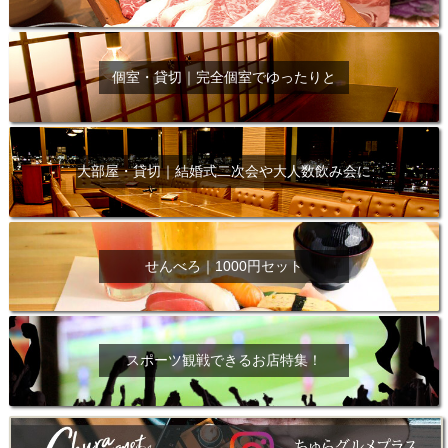
個室・貸切｜完全個室でゆったりと
大部屋・貸切｜結婚式二次会や大人数飲み会に
せんべろ｜1000円セット
スポーツ観戦できるお店特集！