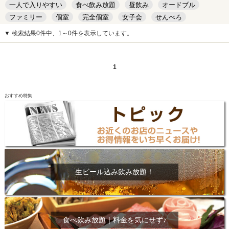
一人で入りやすい
食べ飲み放題
昼飲み
オードブル
ファミリー
個室
完全個室
女子会
せんべろ
キッズルーム
安い
デート
▼ 検索結果0件中、1～0件を表示しています。
1
おすすめ特集
生ビール込み飲み放題！
食べ飲み放題｜料金を気にせず♪