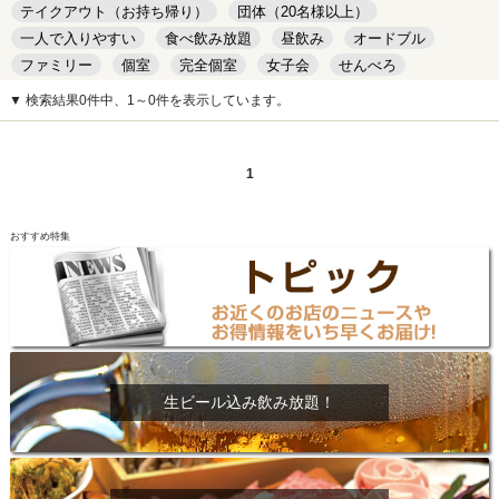
テイクアウト（お持ち帰り）
団体（20名様以上）
一人で入りやすい
食べ飲み放題
昼飲み
オードブル
ファミリー
個室
完全個室
女子会
せんべろ
キッズルーム
安い
デート
▼ 検索結果0件中、1～0件を表示しています。
1
おすすめ特集
生ビール込み飲み放題！