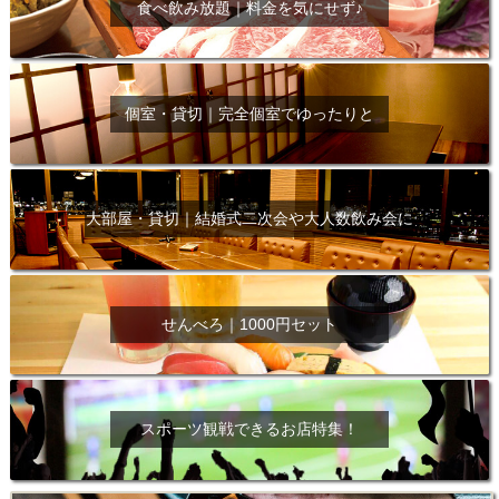
食べ飲み放題｜料金を気にせず♪
個室・貸切｜完全個室でゆったりと
大部屋・貸切｜結婚式二次会や大人数飲み会に
せんべろ｜1000円セット
スポーツ観戦できるお店特集！